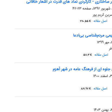
ر ساختاری - کارکردی نماد های قدرت در اشعار خاقانی
23-42
رین کریم پور
اصل مقاله
270.55 K
یمی مردم‌شناسی بی‌ادعا
فر
اصل مقاله
511.3 K
لوه ای از فرهنگ عامه در شهر اَهرَم
اصل مقاله
861.97 K