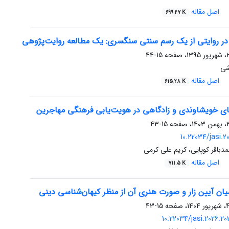
اصل مقاله
699.27 K
 در روایتی از یک رسم سنتی سنگسری: یک مطالعه روایت‌پژوهی
15-44
شی
اصل مقاله
615.28 K
ی خویشاوندی و زادگاهی در هویت‌یابی فرهنگی مهاجرین
15-43
10.22034/jasi.
دباقر کوپایی، کریم علی کرمی
اصل مقاله
711.5 K
ان آیین زار و صورت هنری آن از منظر کیهان‌شناسی دینی
15-43
10.22034/jasi.2026.2