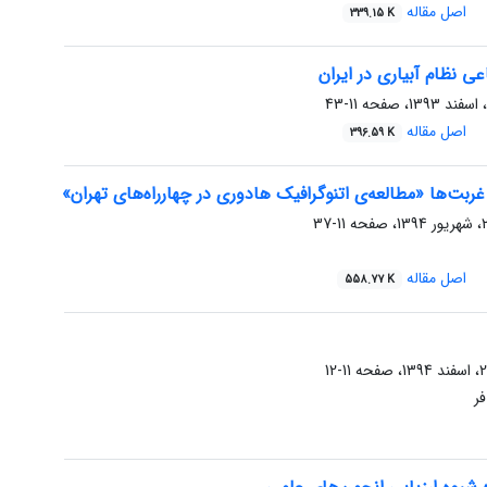
اصل مقاله
339.15 K
عی نظام آبیاری در ایران
11-43
اصل مقاله
396.59 K
ربت‌ها «مطالعه‌ی اتنوگرافیک هادوری در چهارراه‌های تهران»
11-37
اصل مقاله
558.77 K
11-12
فر