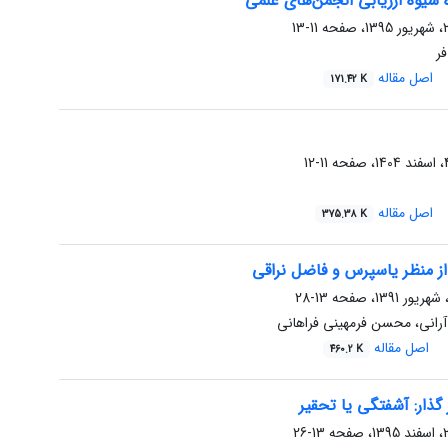
ه شیوه ارزیابی انجمن‌های علمی
11-13
فر
اصل مقاله
171.42 K
11-12
اصل مقاله
375.38 K
ز منظر یاسپرس و فاضل نراقی
13-28
آرانی، محسن فرمهینی فراهانی
اصل مقاله
460.2 K
گذار: آشفتگی یا تحقیر
13-26