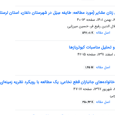
زنان عشایر (مورد مطالعه: طایفه سِیَل در شهرستان دلفان، استان لرستا
13-40
لال الدین رفیع فر، حسین میرزایی
اصل مقاله
597.08 K
و و تحلیل مناسبات کبوتربازها
15-42
اصل مقاله
1.45 M
واده‌های جانبازان قطع نخاعی: یک مطالعه با رویکرد نظریه زمینه‌ای
17-47
یی
اصل مقاله
350.43 K