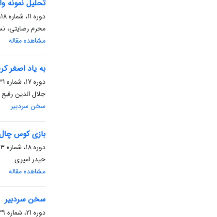
تحلیل نمونه وا
دوره 11، شماره 18، شهریور 1392، صفحه
محرم رضایتی، نس
مشاهده مقاله
به یاد اصغر کر
دوره 17، شماره 31، مهر 1399
جلال الدین رفیع 
سخن سردبیر
بازی کوس چال ج
دوره 18، شماره 33، اسفند 1400
حیدر امیری
مشاهده مقاله
سخن سردبیر
دوره 21، شماره 39، بهمن 1403