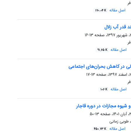
فر
اصل مقاله
170.04 K
ند قدر آب زلال
13-16
فر
اصل مقاله
91.65 K
ی در کاهش بحران‌های اجتماعی
13-17
فر
اصل مقاله
106 K
شیوه مجازات در دوره قاجار
13-50
 طوبی زمانی
اصل مقاله
450.73 K