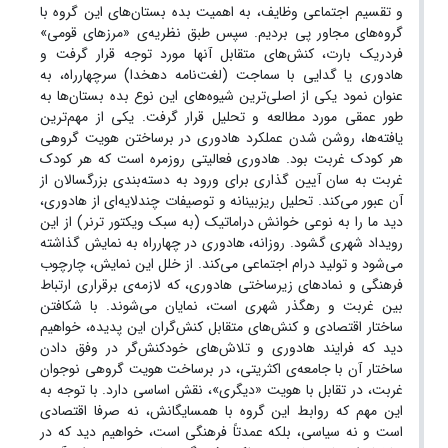
و تقسیم اجتماعی وظایف، به اهمیت بده بستان‌های این گروه با
گروه‌های مجاور پی بردیم. سپس طبق نظریه‌ی «مرزهای قومی»
فردریک بارت، کنش‌های متقابل آنها مورد توجه قرار گرفت و
هادوری یا گدایی با سماجت (لغت‌نامه دهخدا) سرچهارراه، به
عنوان نمود یکی از اصلی‌ترین شیوه‌های این نوع بده بستان‌ها به
طور عمقی مورد مطالعه و تحلیل قرار گرفت. یکی از مهم‌ترین
یافته‌ها، روشن شدن عملکرد هادوری در برساختن هویت گروهی
هر کودک غربت بود. هادوری فعالیتی روزمره است که هر کودک
غربت به سان آیین ‌گذاری برای ورود به دسته‌بندی بزرگسالان از
آن عبور می‌کند. تحلیل ریزبینانه و توصیفات چندلایه‌ای از هادوری،
دید ما را به نوعی خوانش دراماتیک (به سبک ویکتور ترنر) از این
رویداد شهری گشود. روزانه، هادوری در چهارراه به نمایش گذاشته
می‌شود و تولید درام اجتماعی می‌کند. از خلل این نمایش، چارچوب
فرهنگی و نمادهای زیرساختی هادوری، که لازمه‌ی برقراری ارتباط
بین غربت و رهگذر شهری است، نمایان می‌شوند. با شکافتن
ساختار اقتصادی و کنش‌های متقابل کنش‌گران این پدیده، خواهیم
دید که فرایند هادوری و تلاش‌های خودکنش‌گر در وفق دادن
ساختار آن با جامعه‌ی اکثریتی، در برساخت هویت گروهی نوجوان
غربت، در تقابل با هویت «دیگری»، نقش اساسی دارد. با توجه به
این مهم که روابط این گروه با همسایگانش، نه صرفا اقتصادی
است و نه سیاسی، بلکه عمدتاً فرهنگی است، خواهیم دید که در