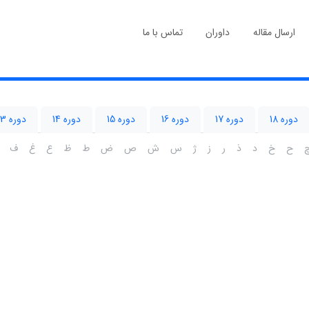
ارسال مقاله
داوران
تماس با ما
دوره 18
دوره 17
دوره 16
دوره 15
دوره 14
دوره 13
ح
خ
د
ذ
ر
ز
ژ
س
ش
ص
ض
ط
ظ
ع
غ
ف