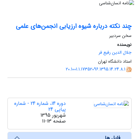
چند نکته درباره شیوه ارزیابی انجمن‌های علمی
سخن سردبیر
نویسنده
جلال الدین رفیع فر
استاد دانشگاه تهران
20.1001.1.17352096.1395.14.24.8.1
دوره 14، شماره 24 - شماره
پیاپی 24
شهریور 1395
صفحه
11-13
فایل ها