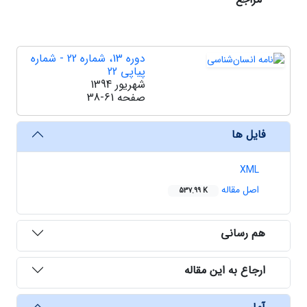
دوره 13، شماره 22 - شماره
پیاپی 22
شهریور 1394
صفحه
38-61
فایل ها
XML
اصل مقاله
537.99 K
هم رسانی
ارجاع به این مقاله