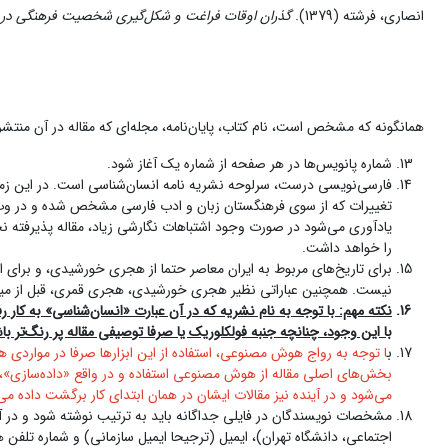
انصاری، فرشته (1379).
گذران اوقات فراغت و شکل‌گیری شخصیت فرهنگی در دو
همانگونه که مشخص است، نام کتاب، پایان‌نامه، مجله‌ای که مقاله در آن منتشر
شماره پانویس‌ها در هر صفحه از شماره یک آغاز شود.
فارسی‌نویسی درست، سرلوحه نشریه نامه انسان‌شناسی است. در این زمینه 
تغییرات که از سوی فرهنگستان زبان و ادب فارسی مشخص شده و در وب‌سایت 
یادآوری می‌شود در صورت وجود اشتباهات نگارشی زیاد، مقاله پذیرفته نخوا
را خواهد داشت.
برای تاریخ‌های مربوط به ایران معاصر حتما از هجری خورشیدی، و برای 
نیست. همچنین عباراتی نظیر هجری خورشیدی، هجری قمری، قبل از میلاد
نکته مهم: با توجه به نام نشریه که در آن عبارت «انسان‌شناسی» به کار
با این وجود، چنانچه جنبه فولکلوریک یا صرفا توصیفی مقاله پر رنگ‌تر با
ب
ا توجه به رواج هوش مصنوعی، استفاده از این ابزارها صرفا در مواردی 
بخش‌های اصلی مقاله از هوش مصنوعی استفاده و در واقع «داده‌سازی»، «ن
می‌شود و در آینده نیز مقالات ایشان در همان ابتدای کار برگشت داده می
مشخصات نویسندگان در فایلی جداگانه باید به ترتیب نوشته شود و در آن ب
اجتماعی، دانشگاه تهران)، ایمیل (ترجیحا ایمیل سازمانی) و شماره تل