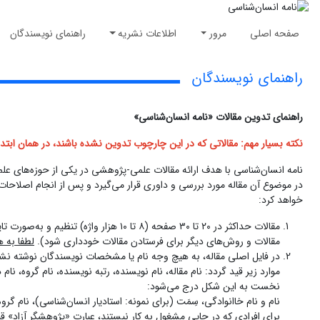
صفحه اصلی
مرور
اطلاعات نشریه
راهنمای نویسندگان
راهنمای نویسندگان
راهنماى تدوین مقالات «نامه انسان‌شناسى»
نکته بسیار مهم: مقالاتی که در این چارچوب تدوین نشده باشند، در همان ابتدا
نامه انسان‌شناسى با هدف ارائه مقالات علمی-پژوهشى در یکى از حوزه‌هاى عل
در موضوع آن مقاله مورد بررسى و داورى قرار می‌گیرد و پس از انجام اصلاحات 
خواهد کرد:
مقالات حداکثر در ۲۰ تا ۳۰ صفحه (۸ تا
مقالات و روش‌های دیگر برای فرستادن مقالات خودداری شود).
لطفا به ه
در فایل اصلی مقاله، به هیچ وجه نام یا مشخصات نویسندگان نوشته نشو
موارد زیر قید گردد: نام مقاله، نام نویسنده، رتبه نویسنده، نام گروه،
نخست به این شکل درج می‌شود:
نام و نام خاانوادگی، سِمَت (برای نمونه: استادیار انسان‌شناسی)، نام گر
برای افرادی که در جایی مشغول به کار نیستند، عبارت «پژوهشگر آزاد» ق