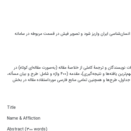
150تومان است که در مرحله پایانی و پس از تایید نهایی مقاله، باید به شماره کارت: ۵۸۵۹۸۳۷۰۰۱۸۷۲۲۲۱ به نام انجمن انسان‌شناسی ایران واریز شود و تصویر فیش در قسمت مربوطه در سامانه
ر نشریه دریافت می‌شود؛ که دربردارندۀ مشخصات نویسندگان و ترجمۀ کاملی از خلاصۀ‌ مقاله (به‌صورت مقاله‌ای کوتاه) در
۱۵۰۰ واژه، شامل: چکیده (۳۰۰ واژهه و شامل: طرح و بیان مسأله، اهداف و ضرورت پژوهش، پرسش و فرضیۀ پژوهش (در صورت وجود)، روش پژوهش و مهم‌ترین یافته‌ها و نتیجه‌گیری)، مقدمه (۴۰۰ واژه و شامل: طرح و بیان مسأله،
)، نتیجه‌گیری (۴۰۰ واژه)؛ به‌همراه تمامی زیرنویس‌های تصاویر، جداول، طرح‌ها و همچنین تمامی منابع فارسی مورداستفاده مقاله در بخش
Title
Name & Affliction
Abstract (300 words)