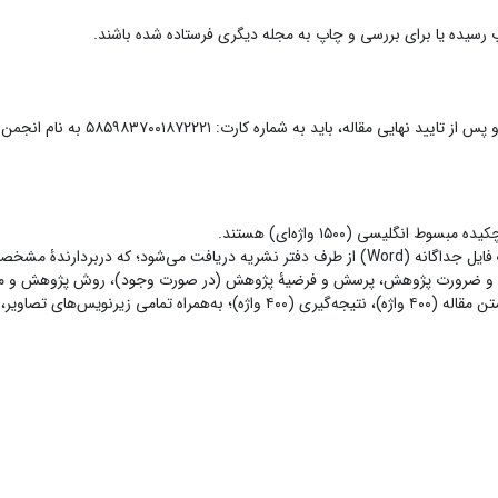
چاپ رسیده یا براى بررسى و چاپ به مجله دیگرى فرستاده شده باشند.
هزینه چاپ مقاله در نشریه مبلغ 0000
چکیدۀ مبسوط انگلیسی پس از پذیرش نهایی مقاله توسط داوران در یک فایل جداگانه (Word) از طرف دفت
اهداف و ضرورت پژوهش، پرسش و فرضیه پژوهش (در صورت وجود)، متن مقاله (۴۰۰ واژه