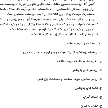
کسی که نویسنده مسئول مقاله باشد، جلوی نام وی عبارت «نویسنده مس
برای پایان‌نامه‌های دانشجویی، نام دانشجو ابتدا می‌آید، نام استاد راهن
مسئولیت درست بودن این اطلاعات بر عهده نویسنده مسئول است.
پس از انجام اصلاحات نهایی مقاله توسط نویسندگان و به‌ویژه پس از انت
مقالات همراه با یک چکیده فارسى ۱۵۰ تا ۲۵۰ واژه‌ای و یک چکیده انگلیسی مبسوط ۱۵۰۰ واژه‌ای فرستاده شوند (چکیده‌هایی که کمتر یا بیشتر از این تعداد واژه باشد پذیرفته نخواهد شد).
در پایان چکیده باید بین ۵ تا ۷ کلیدواژه مهم مقاله هم نوشته شود.
در متن تا حد امکان، ساختار زیر به کار گرفته شود:
الف . مقدمه و طرح مسئله
ب. پیشینه پژوهش، ادبیات موضوع و چارچوب نظرى تحقیق
پ. تعریف‌ها و جامعه مورد مطالعه
ت. پرسش‌هاى پژوهش
ث. روش‌شناسى مورد استفاده و مشکلات پژوهش
ج. یافته‌هاى پژوهش
چ. نتیجه‌گیرى
ح. فهرست منابع