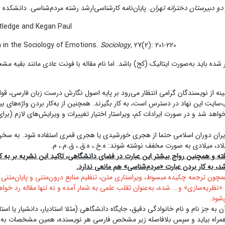
 دبیرستان دخترانه تهران
. پایان‌نامه کارشناسی‌ارشد رشته مردم‌شناسی. دانشکده 
tledge and Kegan Paul.
on in the Sociology of Emotions.
Sociology,
27(2): 201-220.
 شده باید به‌صورت ایتالیک (کج) باشد. اما نام مقاله با فونت عادی مانند بقیه م
از نویسندگان گرامی انتظار می‌رود بر پایه اصول نگارش درست زبان فارسی، قواعد 
این نهاد در دسترس است، به کار بگیرند. همچنین از به‌کار بردن واژه‌های بیگانه
هد شد و در صورت ایرادات کم، ویراستار اختیار تغییرات و ویرایش‌های لازم (برای ن
ایران دوران اسلامی حتما از هجری خورشیدی یا هجری قمری استفاده شود. به سخن د
، میلادی به صورت مخفف نوشته شوند: ه.خ.، ه.ق.، ق.م.، م.
 رفته و همچنین رواج بیشتر این عبارت در فضای دانشگاهی، تاکید این نشریه بر به
شد، به کار بردن عبارت «مردم‌شناسی» هم مانعی ندارد.
همچون ترجمه چکیده مبسوط، ویراستاری متن، تنظیم منابع درون‌متنی و پایان‌متنی
ظریه‌سازی» و... شده، به‌عنوان تقلب علمی به شمار آمده و نه تنها مقاله رد خواه
‌شود.
ه جز نام و نام خانوادگی دقیق، جایگاه دانشگاهی (مثلا استادیار، دانشیار یا استا
فن همراه بیاید و سپس بلافاصله زیر مشخص فارسی هر نویسنده، همین مشخصات به 