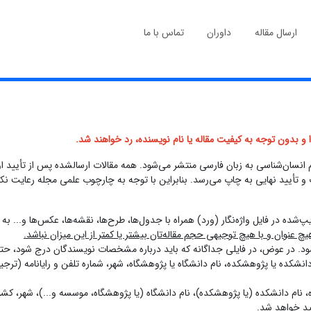
ارسال مقاله
داوران
تماس با ما
 و بدون توجه به کیفیت مقاله یا نام نویسنده، رد خواهند شد.
م انسان‌شناسى به زبان فارسى منتشر مى‌شود. همه مقالات ارسال­شده پس از تأیی
و تأیید نهایى به چاپ می‌رسد. بنابراین با توجه به چارچوب علمى مجله رعایت نکا
 ۱۰ هزار واژه) تنظیم و به‌صورت تایپ‌شده در فایل واژه‌نگار (ورد) همراه با جدول‌ها، طرح‌ها، نقشه
یچ عنوان و با هیچ توجیهی حجم مقاله‌تان بیشتر یا کمتر از این میزان نباشد.
د. در عوض، در فایلی جداگانه که باید درباره مشخصات نویسندگان درج شود، حتما
 نام دانشکده یا پژوهشکده، نام دانشگاه یا پژوهشگاه، شهر، شماره تلفن و رایانامه
وه، نام دانشکده (یا پژوهشکده)، نام دانشگاه (یا پژوهشگاه، موسسه و...)، شهر، کشور
ید خواهد شد.