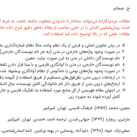
خ. ضمائم
مقالات مردم‌نگارانه می‌توانند ساختار تا حدودی متفاوت داشته باشند، به شرط آن
است روش‌شناسی کارش را در جایی مناسب از مقاله به‌طور دقیق شرح داده باشد. ا
مقالات علمی که در بالا توضیح داده شد استفاده کنند.
در بیان عناوین اصلى و فرعى از یک نظم واحد مثلاً نظام شماره‌گذارى به صورت 1. 1ـ1. 1ـ1ـ1. 2. 1ـ2. 1ـ1ـ2 یا نظام مشابه دیگ
در صورت وجود واژه‌هاى خارجى در متن (به جز نام نویسندگان خارجی)، این 
نام نویسندگان داخلی در متن به این صورت بیاید: معین.
نام نویسندگان خارجی در متن با آوانگاری فارسی و با مبنا قرار دادن تلفظ
در صورت وجود واژه‌هاى بومى یا نامأنوس از نظام آوانگارى پیشنهاد شده 
در ارجاعات درون متن، نقل‌قول‌هاى مستقیم از طریق استفاده از گیومه دقی
ارجاع‌هاى درون متن از طریق ذکر نام خانوادگى کامل نویسنده، سال انتشار و صفحه انجام شود؛ مانند (معین، 1375: 13). ارجاع‌ها
در انتهاى مقاله فهرستى از کل منابع مورد استفاده به تفکیک فارسى و 
کامل آورده شوند به صورت زیر:
معین، محمد (1357).
فرهنگ فارسى
. تهران: امیرکبیر.
مارتین، ریچارد (1379).
جهانى شدن
. ترجمه احمد احمدى. تهران: امیرکبیر.
صفی‌نژاد، جواد (1398). داودآباد روستایی در پهنه ورامین.
نامه انسان‌شناسی،
16(28): 83-112.