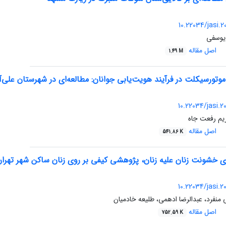
10.22034/jasi.
 یوسفی
اصل مقاله
1.49 M
وتورسیکلت در فرآیند هویت‌یابی جوانان: مطالعه‌ای در شهرستان علی‌آب
10.22034/jasi.
یم رفعت جاه
اصل مقاله
541.86 K
ی خشونت زنان علیه زنان، پژوهشی کیفی بر روی زنان ساکن شهر تهران
10.22034/jasi.
 منفرد، عبدالرضا ادهمی، طلیعه خادمیان
اصل مقاله
752.59 K