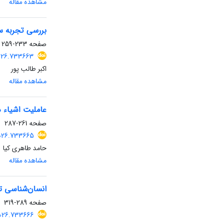
مشاهده مقاله
بررسی تجربه س
صفحه
233-259
2026.733663
اکبر طالب پور
مشاهده مقاله
عاملیت اشیاء د
صفحه
261-287
2026.733665
حامد طاهری کیا
مشاهده مقاله
انسان‌شناسی تو
صفحه
289-319
2026.733666