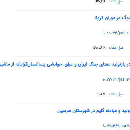
اصل مقاله
640.6 K
وگ در دوران کرونا
10.22034/jasi.
اصل مقاله
590.89 K
ر بازتولید معنای جنگ ایران و عراق: خوانشی پساانسان‌گرایانه از ماش
10.22034/jasi.
اصل مقاله
1.01 M
لید و مبادله گلیم در شهرستان هرسین
10.22034/jasi.