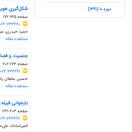
شکل‌گیری هویت
دوره 10 (1391)
صفحه
135-172
2026.733660
حمید حیدری، سی
مشاهده مقاله
جنسیت و فضا در
صفحه
173-202
2026.733661
حسین سلطان زاده
مشاهده مقاله
بازخوانی قبیله
صفحه
203-231
2026.733662
المیراسادات علی‌