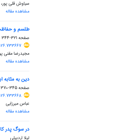
سیاوش قلی پور، 
مشاهده مقاله
طلسم و حفاظت: 
صفحه
321-344
2026.733667
مجیدرضا مقنی پو
مشاهده مقاله
دین به مثابه ا
صفحه
345-370
2026.733668
عباس میرزایی
مشاهده مقاله
در سوگ پدر کار
لیلا اردبیلی