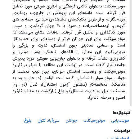
موتورسیکلت به‌عنوان کالایی فرهنگی و ابزاری هویتی مورد تحلیل
قرار گرفته است. داده‌های این پژوهش در چارچوب رویکردی
مردم‌نگارانه و از طریق تکنیک‌های مشاهده‌ی میدانی، مصاحبه‌های
گروهی، نیمه‌ساخت‌یافته و عمیق با ۴۰ جوان گردآوری و سپس
مورد کدگذاری و تحلیل قرار گرفتند. یافته‌ها نشان می‌دهند که
موتورسیکلت برای این جوانان فراتر از وسیله‌ای برای حمل‌ونقل
است و معانی نمادینی چون استقلال، قدرت و بزرگی را
دربرمی‌گیرد. این معانی از الگوهای فرهنگی بومی مبتنی بر
کشاورزی نشأت گرفته و به‌عنوان چارچوبی هویتی مورد پذیرش
جامعه قرار گرفته است. در نهایت، این مطالعه با تمرکز بر کاربرد
موتورسیکلت و وضعیت استقلال جوانان، چهار تیپ مختلف از
جوانان موتورسوار را شناسایی کرده است: نوآموز (در حال ورود به
مناسک)، محافظه‌کار (مشغول آزمون استقلال)، فعال (در اوج
مناسک و نیل به هویت مستقل) و بالغ (بازگشت به معنا و کارکرد
اصلی و مرحله ادغام).
کلیدواژه‌ها
هویت‌یابی
موتورسیکلت
جوانان
علی‌آباد کتول
بلوغ
موضوعات
انسان‌شناسی