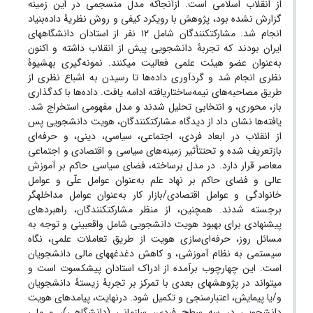
از انقلاب اسلامی است. ازآنجاکه مدل منسجمی در این زمینه
گزارش نشده بود، پژوهش با رویکرد کیفی و روش نظریۀ داده‌بنیاد
انجام شد. مشارکت‏کنندگان شامل ۱۲ نفر از استادان دانشگاه‏های
ایران بودند که تجربۀ دانشجویی پیش از انقلاب داشته و اکنون
به‌عنوان عضو هیئت علمی فعالیت می‏کنند. نمونه‌گیری به‏شیوۀ
نظری انجام شد و گردآوری داده‌ها تا رسیدن به اشباع نظری از
طریق مصاحبه‌های نیمه‌ساختاریافته ادامه یافت. داده‌ها با کدگذاری
باز، محوری، و انتخابی تحلیل شدند و مدل مفهومی استخراج شد.
یافته‌ها نشان داد از دیدگاه مشارکت‏کنندگان، هویت دانشجویی پس
از انقلاب در ابعاد فردی، اجتماعی، سیاسی، دینی، و حرفه‌ای
بازتعریف شده و تحت‏تأثیر زمینه‌های سیاسی و اقتصادی و اجتماعی
معاصر قرار دارد. در مدل برساخته، فضای سیاسی حاکم بر آموزش
عالی و فضای حاکم بر نهاد علم به‌عنوان عوامل علّی و عوامل
خانوادگی و عوامل اقتصادی/بازار کار به‌عنوان عوامل مداخله‏گر
برجسته شدند. همچنین، از منظر مشارکت‏کنندگان، راهبردهای
پیشنهادی برای بهبود هویت دانشجویی شامل واقع‏بینی و توجه به
مسائل روز، حرفه‌ای‌سازی هویت از طریق تعاملات علمی، نگاه
سیستمی به نظام آموزشی، و کاهش دغدغه‏های مالی دانشجویان
است. این چهارچوب برآمده از ادراک استادان پیشکسوت است و
می‏تواند در پژوهش‏های بعدی با تمرکز بر تجربۀ زیستۀ دانشجویان
و/یا پیمایش، اعتبارسنجی و تکمیل شود. درنهایت، پیامدهای هویت
دانشجویی در سه سطح فردی، سازمانی (دانشگاهی)، و ملی