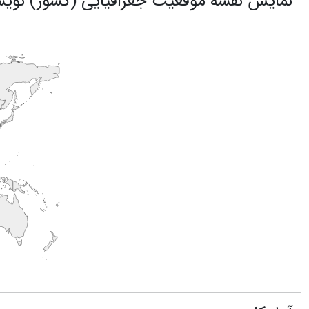
نمایش نقشه موقعیت جغرافیایی (کشور) نویس