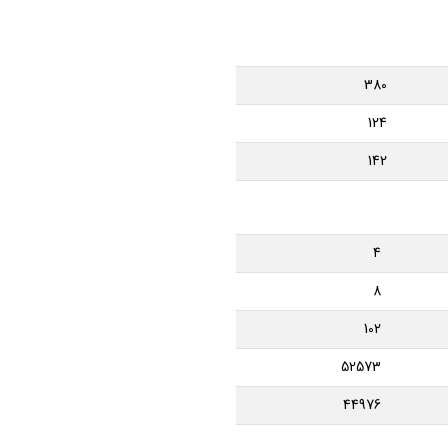
380
124
142
4
8
102
52573
44976