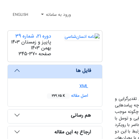
ورود به سامانه
ENGLISH
دوره 21، شماره 39
پاییز و زمستان ۱۴۰۳
بهمن 1403
صفحه
345-370
فایل ها
XML
اصل مقاله
369.75 K
 تقدیرگرایی و
چه پیامدهایی
ل چگونه موجب
هم رسانی
یی و توسل با
ر با رویکرد
بط با این دو
ارجاع به این مقاله
 با بحران‌های