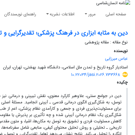
صفحه اصلی
مرور
اطلاعات نشریه
راهنمای نویسندگان
دین به مثابه ابزاری در فرهنگ پزشکی؛ تقدیرگرایی و 
نوع مقاله : مقاله پژوهشی
نویسنده
عباس میرزایی
استادیار گروه تاریخ و تمدن ملل اسلامی، دانشگاه شهید بهشتی، تهران، ایران
10.22034/jasi.2026.733668
چکیده
دین در جوامع سنتی، علاوه‏بر کارکرد معنوی، نقش تبیینی و درمانی نیز بر
توسل، به شکل‌گیری الگوی درمانی قدسی ـ آیینی انجامید. مسئلۀ اصلی پژ
برای مسئولیت‌پذیری فردی و جمعی و کارآمدی نظام پزشکی، اعم از طب 
شکل‌گیری یک نظام درمانی آیینی شده و چه تأثیری بر پذیرش یا مقاوم
کاهش مسئولیت فردی و تشویق به توسل به مکان‌ها، اشیا، و متون مقد
تاریخی ـ تحلیلی و روش تحلیل محتوای کیفی، منابعی شامل سفرنامه‌ها، گز
انگاره را تحلیل می‌کند. نتایج نشان می‌دهد تعامل تقدیرگرایی و توسل، ض