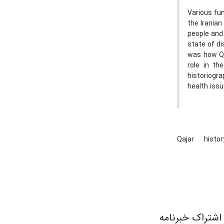
Various fun
the Iranian
people and 
state of di
was how Qa
role in th
historiogra
health issu
Qajar
histo
اشتراک خبرنامه