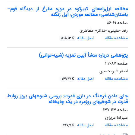
مطالعه ایل‌راه‌های کبیرکوه در دوره مفرغ از دیدگاه قوم–
باستان‌شناسی؛ مطالعه موردی: ایل زنگنه
صفحه
61-86
رضا حقیقی، خداکرم مظاهری
مشاهده مقاله
اصل مقاله
515.63 K
پژوهشی درباره منشأ آیین تعزیه (شبیه‌خوانی)
صفحه
87-112
اصغر شیرمحمدی
مشاهده مقاله
اصل مقاله
739.27 K
جای دادن فرهنگ در بازی قدرت: بررسی شیوه‏های بروز روابط
قدرت در شوخی‏های روزمره در یک چایخانه
صفحه
113-137
علیرضا عزیزی
مشاهده مقاله
اصل مقاله
447.7 K