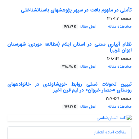
تأملی در مفهوم بافت در سپهر پژوهش‏های باستان‏شناختی
صفحه
113-140
مشاهده مقاله
اصل مقاله
431.24 K
نظام آبیاری سنتی در استان ایلام (مطالعه موردی: شهرستان
ایوان غرب)
صفحه
141-168
مشاهده مقاله
اصل مقاله
398.78 K
تبیین تحولات نسلی روابط خویشاوندی در خانواده‏های
روستای «حصار خروان» در نیم قرن اخیر
صفحه
169-207
مشاهده مقاله
اصل مقاله
969.17 K
مقالات آماده انتشار