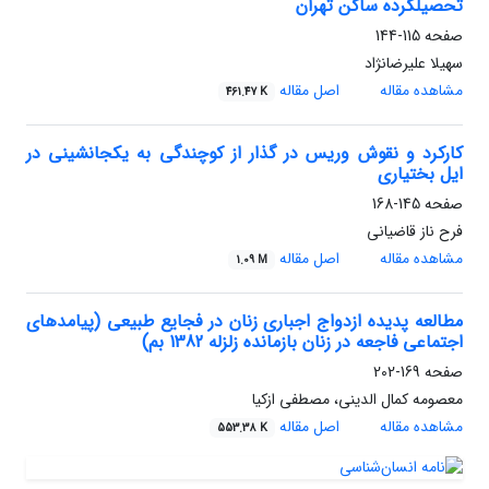
تحصیلکرده ساکن تهران
صفحه
115-144
سهیلا علیرضانژاد
مشاهده مقاله
اصل مقاله
461.47 K
کارکرد و نقوش وریس در گذار از کوچندگی به یکجانشینی در
ایل بختیاری
صفحه
145-168
فرح ناز قاضیانی
مشاهده مقاله
اصل مقاله
1.09 M
مطالعه پدیده ازدواج اجباری زنان در فجایع طبیعی (پیامدهای
اجتماعی فاجعه در زنان بازمانده زلزله 1382 بم)
صفحه
169-202
معصومه کمال الدینی، مصطفی ازکیا
مشاهده مقاله
اصل مقاله
553.38 K