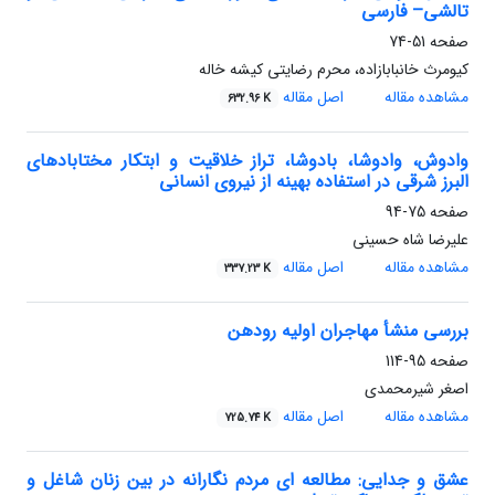
تالشی– فارسی
صفحه
51-74
کیومرث خانبابازاده، محرم رضایتی کیشه خاله
مشاهده مقاله
اصل مقاله
632.96 K
وادوش، وادوشا، بادوشا، تراز خلاقیت و ابتکار مختابادهای
البرز شرقی در استفاده بهینه از نیروی انسانی
صفحه
75-94
علیرضا شاه حسینی
مشاهده مقاله
اصل مقاله
337.23 K
بررسی منشأ مهاجران اولیه رودهن
صفحه
95-114
اصغر شیرمحمدی
مشاهده مقاله
اصل مقاله
725.74 K
عشق و جدایی: مطالعه ای مردم نگارانه در بین زنان شاغل و