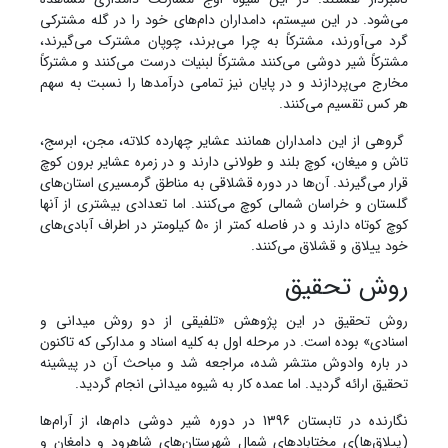
می‌شود. در این سیستم، دامداران دام‌های خود را در گله مشترکی
گرد می‌آورند، مشترکاً به چرا می‌برند، چوپان مشترک می‌گیرند،
مشترکاً شیر دوشی می‌کنند مشترکاً لبنیات درست می‌کنند و مشترکاً
مخارج می‌پردازند و در پایان نیز تمامی درآمدها را نسبت به سهم
هر کس تقسیم می‌کنند.
گروهی از این دامداران همانند عشایر چهارده کلاته، مجن، ابرسج،
تاش و میغان، کوچ بلند و طولانی دارند و در زمره عشایر برون کوچ
قرار می‌گیرند. آن‌ها در دوره قشلاقی به مناطق گرمسیری استان‌های
گلستان و خراسان شمالی کوچ می‌کنند. اما تعدادی بیشتری از آنها
کوچ کوتاه دارند و در فاصله کمتر از 50 کیلومتر در اطراف آبادی‌های
خود ییلاق و قشلاق می‌کنند.
روش تحقیق
روش تحقیق در این پژوهش «تلفیقی از دو روش میدانی و
اسنادی» بوده است. در مرحله اول به کلیه اسناد و مدارکی که تاکنون
در باره وادوش منتشر شده، مراجعه شد و مباحث آن در پیشینه
تحقیق ارائه گردید. اما عمده کار به شیوه میدانی انجام گردید.
نگارنده در تابستان 1396 در دوره شیر دوشی دام‌ها، از آرام‌ها
(ییلاق‌ها)ی مختابادهای شمال شهرستان‌های شاهرود و دامغان و