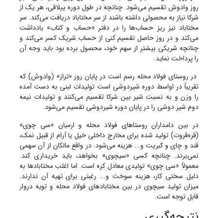
روز وادوش تقسیم می‌شود. چنانچه در طول دوره ییلاقی، هر یک از
شرکا نیاز به محصولی داشته باشند از سر مختاباد دریافت می‌کند. سر
مختاباد نیز ریز حساب‌ها را در دفتر «حساب و کتاب» یادداشت
می‌کند و در روز حاصل تقسیم کنی از حساب شریک کسر می‌کند و
چنانچه شریکی بیشتر از سهم خود، محصول برده بود باید وجه آن
را پرداخت نماید.
در روستای فولاد محله رسم است در پایان روز «تراز» (وادوش) که
تقریباً در اواسط دوره شیردوشی است تولیدات لبنی به دست آمده
را وزن و به نسبت شیر بین شرکا تقسیم می‌کنند و تولیدات نیمه
دوم شیر دوشی را در پایان دوره شیردوشی تقسیم می‌شود.
در بین دامداران روستاهای فولاد محله و ارمیان «سی چوی»
(قره‌قروت) تولید شده برای مخارج داخلی خیل یا آرام از قبیل نمک،
قند و چای و کبریت و... هزینه می‌شود. در واقع مالکان از آن سهمی
نمی‌برند. چنانچه کسی «سیچوی» بخواهد، باید خریداری کند.
معمولاً «سی چوی» تولیدی معادل کره است. اما اغلب مختابادها به
دلیل سختی کار، هزینه سوخت و... رغبتی برای تهیه آن ندارند.
میزان تولید سیچوی در بین مختابادهای فولاد محله و تویه دروار
قابل توجه است.
نتیجه‌گیری