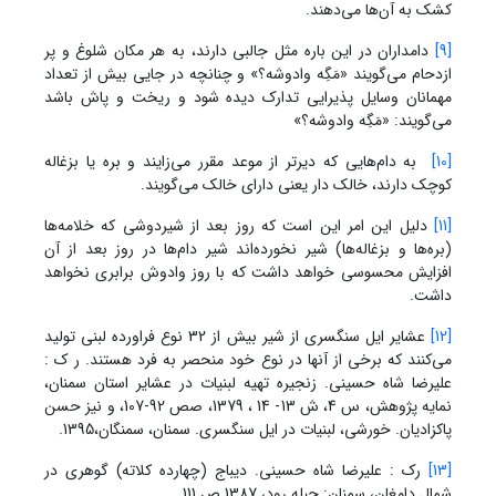
کشک به آن‌ها می‌دهند.
[9]
دامداران در این باره مثل جالبی دارند، به هر مکان شلوغ و پر
ازدحام می‌گویند «مَگِه وادوشه؟» و چنانچه در جایی بیش از تعداد
مهمانان وسایل پذیرایی تدارک دیده شود و ریخت و پاش باشد
می‌گویند: «مَگِه وادوشه؟»
[10]
به دام‌هایی که دیرتر از موعد مقرر می‌زایند و بره یا بزغاله
کوچک دارند، خالک دار یعنی دارای خالک می‌گویند.
[11]
دلیل این امر این است که روز بعد از شیردوشی که خلامه‌ها
(بره‌ها و بزغاله‌ها) شیر نخورده‌اند شیر دام‌ها در روز بعد از آن
افزایش محسوسی خواهد داشت که با روز وادوش برابری نخواهد
داشت.
[12]
عشایر ایل سنگسری از شیر بیش از 32 نوع فراورده لبنی تولید
می‌کنند که برخی از آنها در نوع خود منحصر به فرد هستند. ر ک :
علیرضا شاه حسینی. زنجیره تهیه لبنیات در عشایر استان سمنان،
نمایه پژوهش، س 4، ش 13- 14 ، 1379، صص 92-107، و نیز حسن
پاکزادیان. خورشی، لبنیات در ایل سنگسری. سمنان، سمنگان،1395.
[13]
رک : علیرضا شاه حسینی. دیباج (چهارده کلاته) گوهری در
شمال دامغان، سمنان: حبله رود، 1387 ص 111.