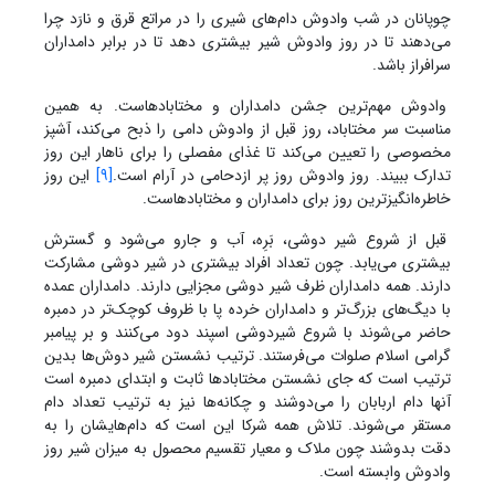
چوپانان در شب وادوش دام‌های شیری را در مراتع قرق و نارَد چرا
می‌دهند تا در روز وادوش شیر بیشتری دهد تا در برابر دامداران
سرافراز باشد.
وادوش مهم‌ترین جشن دامداران و مختابادهاست. به همین
مناسبت سر مختاباد، روز قبل از وادوش دامی را ذبح می‌کند، آشپز
مخصوصی را تعیین می‌کند تا غذای مفصلی را برای ناهار این روز
تدارک ببیند. روز وادوش روز پر ازدحامی در آرام است.
[9]
این روز
خاطره‌انگیزترین روز برای دامداران و مختابادهاست.
قبل از شروع شیر دوشی، بَرِه، آب و جارو می‌شود و گسترش
بیشتری می‌یابد. چون تعداد افراد بیشتری در شیر دوشی مشارکت
دارند. همه دامداران ظرف شیر دوشی مجزایی دارند. دامداران عمده
با دیگ‌های بزرگ‌تر و دامداران خرده پا با ظروف کوچک‌تر در دمبره
حاضر می‌شوند با شروع شیردوشی اسپند دود می‌کنند و بر پیامبر
گرامی اسلام صلوات می‌فرستند. ترتیب نشستن شیر دوش‌ها بدین
ترتیب است که جای نشستن مختابادها ثابت و ابتدای دمبره است
آنها دام اربابان را می‌دوشند و چکانه‌ها نیز به ترتیب تعداد دام
مستقر می‌شوند. تلاش همه شرکا این است که دام‌هایشان را به
دقت بدوشند چون ملاک و معیار تقسیم محصول به میزان شیر روز
وادوش وابسته است.