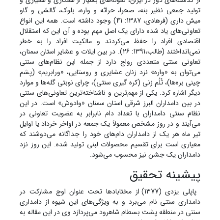
از گذشته‌های دور در ایران، نمونه‌های بسیار از همکاری و همیاری و
تولید جمعی نظیر بنه، صحرا، حراثه و واره، بلوک، گالشی و گاو
میش داری (فرهادی، 1387: 41) وجود داشته است. همه این انواع
تعاونی‌های یاد شده دارای یک اصل مهم بوده و آن این که استقلال
اقتصادی افراد را حفظ می‌کردند و مالکیت افراد را به خطر
نمی‌انداختند (طالب،1391: 26). در بین ایلات و عشایر استان سمنان،
تعاونی سنتی متعددی رواج دارد از جمله این نظام‌های سنتی
می‌توان به «واره» نزد زنان عشایری و روستایی، «ورابریم» (پشم
چینی بره‌ها)، تُلُم زنی (کره گیری سنتی)، چرای نوبتی گله‌ها و موارد
دیگر اشاره کرد. یکی از مهم‌ترین و ناشناخته‌ترین تعاونی‌های سنتی
در بین دامداران البرز شرقی استان سمنان «وادوش» است. در این
نظام سنتی دامداران با تعداد دام نابرابر به عضویت تعاونی در
می‌آیند و در روز مشخص معمولاً یک جمعه در اواخر خرداد یا اوایل
تیر ماه هر یک از دامداران دام‌های خود را جداگانه می‌دوشند که
معیاری است برای تقسیم محصولات لبنی تولید شده. این روز نزد
دامداران یک جشن نیز محسوب می‌شود.
پیشینه تحقیق
پاپلی یزدی (1377) از مختابادها تحت عنوان اوج مشارکت در
دامداری سنتی نام می‌برد و به ویژگی‌های این شیوه از دامداری
سنتی در منطقه پشت بسطام شاهرود می‌پردازد وی در این مقاله به