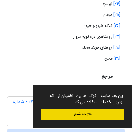
[24]
ابرسج
[25]
میغان
[26]
کلاته خیج و خیج
[27]
روستاهای دره تویه دروار
[28]
روستای فولاد محله
[29]
مجن
مراجع
این وب سایت از کوکی ها برای اطمینان از ارائه
دوره 14، شماره 25 - شماره
بهترین خدمات استفاده می کند.
پیاپی 25
اسفند 1395
متوجه شدم
صفحه
75-94