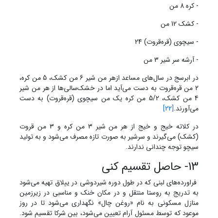
- کره 8 من
- کشک 12 من
- سیچوی (قره‌قروت) 24
- آرشه سر شیر 3 من
در ابرسج در سال‌های مساعد ازهر من شیر 6 من کشک، 5 من کره،
2 من قره‌قروت به دست می‌آید اما در خشک‌سالی‌ها از هر من شیر
4 من کشک، 5/2 من کره یک من سیچوی (قره‌قروت) به دست
می‌آورند.
[22]
در کلاته خیج و خیج از هر من شیر 3 من کره و 3 من قروت
(کشک) می‌گیرند و سرشیر به صورت تازه مصرف می‌شود و به تولید
سیچو توجه چندانی ندارند.
13- حاصل تقسیم کنی
فراورده‌های لبنی که در طول دوره شیردوشی در ییلاق تهیه می‌شود
به تدریج به روستا منتقل و در مکان خنک و مناسبی در زیرزمین
منازل مسکونی به نام «روغن چال» نگهداری می‌شود تا در روز
موعود که توسط مسئول آرام تعیین می‌شود، بین شرکا تقسیم شود.