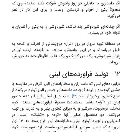
اگر دامداری به دلایلی در روز وادوش شرکت نکند نمایندۀ وی که
معمولاً یکی از اقوام و نزدیکان اوست را برای این کار در نظر
می‌گیرد.
اگر چکانه‌ای شیردوشی بلد نباشد، شیردوشی را به یکی از آشنایان یا
اقوام خود می‌سپارد.
در منطقه تویه دروار در روز «تراز» درویشانی از اطراف و اکناف به
خیل می‌آمدند و در آیین وادوش، مداحی می‌کردند. ارباب نیز در
پایان شیردوشی، یک من کشک و یک قالب «قره‌قروت» به درویش
می‌داد.
12 - تولید فراورده‌های لبنی
فراورده‌های لبنی که دامداران و مختابادهای البرز شرقی در مقایسه با
عشایر کوچنده و نیمه کوچنده دامنه‌های جنوبی البرز تولید می‌کنند از
تنوع کمتری برخوردار است
[12]
. شاید دلیل اصلی این امر عدم حضور
زنان در «آرام» باشد. مختابادها معمولاً فراورده‌هایی مانند ِ کره،
کشک، قره‌قروت، سرشیر و به میزان کمتری پنیر و به ندرت لور تهیه
می‌کنند. دو محصول اصلی آنها «کره» و «کشک» است. در
کامل‌ترین زنجیره تولید لبنی مختابادها، این فراورده‌ها به 13 نوع
می‌رسد که شامل ِ سرشیر، آرشه سرشیر، ماست تازه، سرماست، کره،