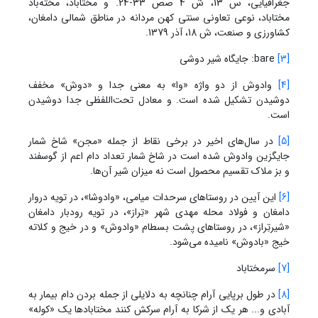
جغرافیایی، س 13، ش 4 صص 33-24. و مختاباد، مخته‌باد
مختاباد، نوعی تعاونی سنتی کهن مردانه در مناطق شمالی دامغان،
کشاورزی و صنعت، ش 18، آذر 1379.
[3]
bare: جایگاه شیر دوشی
[4]
وادوش از دو واژه «وا» به معنی جدا و «دوش» مخفف
دوشیدن تشکیل شده است. و معادل تحت‌اللفظی جدا دوشیدن
است.
[5]
در سال‌های اخیر در برخی نقاط از جمله «مجن» شاخ شمار
جایگزین وادوش شده است در شاخ شمار تعداد دام اعم از گوسفند
و بز ملاک تقسیم محصول است نه میزان شیر آن‌ها.
[6]
این آیین در روستاهای سرحدات میامی، «وادوشا»، در تویه دروار
دامغان و فولاد محله مهدی شهر «تِراز»، در تویه رودبار دامغان
«شیرتِراز»، در روستاهای پشت بسطام «وادوش» و در خیج و کلاته
خیج «بادوش» نامیده می‌شود.
[7]
سرمختاباد
[8]
در طول برپایی آرام چنانچه به دلایلی از جمله بردن دام بیمار به
آبادی و... هر یک از شرکا به آرام سرکش کنند مختابادها یک «کوله»