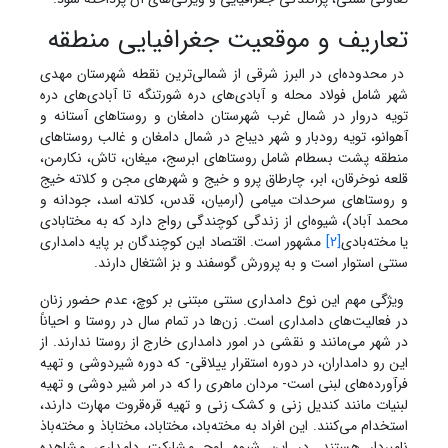
تعاریف و موقعیت جغرافیایی منطقه
در محدوده‌ای در البرز شرقی از شمالی‌ترین نقطه شهرستان مهدی
شهر شامل فولاد محله و آبادی‌های دره شورتنگه تا آبادی‌های دره
تویه دروار در شمال غرب شهرستان دامغان و روستاهای آستانه و
آهوانو، تویه رودبار و شهر دیباج در شمال دامغان و غالب روستاهای
منطقه پشت بسطام شامل روستاهای ابرسج، میغان، تاش، نکارمن،
قلعه نوخرقان، ابر، چارطاق پرو و خیج و شهرهای مجن و کلاته خیج
و روستاهای سرحدات میامی (ارمیان، قدس، کلاته اسد، جودانه و
محمد آباد)، شیوه‌ای از زندگی کوچندگی رواج دارد که به مختابادی
یا مخته‌بادی
[2]
مشهور است. اقتصاد این کوچندگان بر پایه دامداری
سنتی استوار است و به پرورش گوسفند و بز اشتغال دارند.
ویژگی مهم این نوع دامداری سنتی مبتنی بر کوچ، عدم حضور زنان
در فعالیت‌های دامداری است. زن‌ها در تمام سال در روستا و احیاناً
در شهر می‌مانند و نقشی در امور دامداری خارج از روستا ندارند. از
این رو دامداران، در دوره استقرار ییلاقی- که دوره شیردوشی و تهیه
فرآورده‌های لبنی است- مردان ماهری را که در امر شیر دوشی و تهیه
لبنیات مانند کندیل زنی و کشک زنی و تهیه قره‌قروت مهارت دارند،
استخدام می‌کنند. این افراد به مخته‌باد، مختاباد، مختاباذ و مخته‌باذ
نامبردار هستند. در این شیوه اوج مشارکت دامداری مشاهده