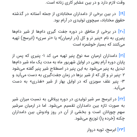
وقت لازم دارد و در بین عشایر کاری زنانه است.
[19]
در بین برخی از دامداران مختابادی از جمله آستانه در گذشته
حقوق مختاباد، سیچوی تولیدی در آرام بود.
[20]
در برخی از مناطق در دوره جفت گیری دام‌ها از شیر دام‌ها
پنیری به نام «پنیر نر و کل (در ارمیان)» یا «نر سری» (ابرسج) تهیه
می‌کنند که بسیار خوشمزه است
[21]
دامداران ارمیان سه نوع پنیر تهیه می کد 1- پنیری که پس از
پایان دوره آرام یعنی در اوایل شهریور ماه به مدت یک ماه شیر دام‌ها
تبدیل به پنیر می‌شود به این پنیر در اصطلاح شیر پنیر گفته می‌شود
2 -پنیر نر و کل که از شیر بزها در زمان جفت‌گیری به دست می‌آید و
3- پنیر علف سویزی که در اوایل بهار از شیر «هَدَری» به دست
می‌آید.
[22]
در ابرسج سر شیر تولیدی در دوره ییلاقی به نسبت میزان شیر
به صورت تازه بین دامداران تقسیم می‌شود. اما در ارمیان سرشیر
سهم چوپانان است و بخشی از آن در روز وادوش بین دامداران
چکنه (خرده پا) توزیع می‌شود.
[23]
ابرسج، تویه دروار