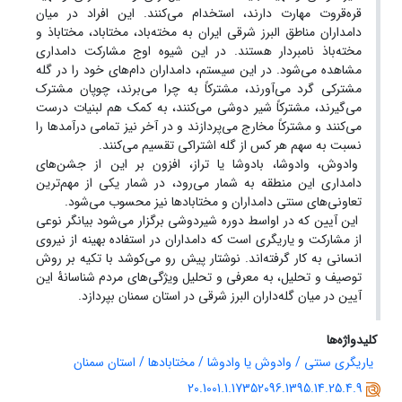
قره‌قروت مهارت دارند، استخدام می‌کنند. این افراد در میان
دامداران مناطق البرز شرقی ایران به مخته‌باد، مختاباد، مختاباذ و
مخته‌باذ نامبردار هستند. در این شیوه اوج مشارکت دامداری
مشاهده می‌شود. در این سیستم، دامداران دام‌های خود را در گله
مشترکی گرد می‌آورند، مشترکاً به چرا می‌برند، چوپان مشترک
می‌گیرند، مشترکاً شیر دوشی می‌کنند، به کمک هم لبنیات درست
می‌کنند و مشترکاً مخارج می‌پردازند و در آخر نیز تمامی درآمدها را
نسبت به سهم هر کس از گله اشتراکی تقسیم می‌کنند.
وادوش، وادوشا، بادوشا یا تراز، افزون بر این از جشن‌های
دامداری این منطقه به شمار می‌رود، در شمار یکی از مهم‌ترین
تعاونی‌های سنتی دامداران و مختابادها نیز محسوب می‌شود.
این آیین که در اواسط دوره شیردوشی برگزار می‌شود بیانگر نوعی
از مشارکت و یاریگری است که دامداران در استفاده بهینه از نیروی
انسانی به کار گرفته‌اند. نوشتار پیش رو می‌کوشد با تکیه بر روش
توصیف و تحلیل، به معرفی و تحلیل ویژگی‌های مردم شناسانۀ این
آیین در میان گله‌داران البرز شرقی در استان سمنان بپردازد.
کلیدواژه‌ها
یاریگری سنتی / وادوش یا وادوشا / مختابادها / استان سمنان
20.1001.1.17352096.1395.14.25.4.9