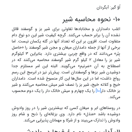
اُوْ گیر: آبگردان
10- نحوه محاسبه شیر
اغلب دامداران و مختابادها تفاوتی برای شیر بز و گوسفند قائل
نشده آن را برابر حساب می‌کنند. گرچه کیفیت شیر این دو نوع دام
متفاوت است. افزون بر این که تعداد آنها در گله یکسان نیست. اما
برخی از آنها از جمله دامداران میغان و مجن شیر گوسفند را «حاصل
بِبُر» می‌دانند که در واقع چربی بیشتری دارد. بنابراین 3 کیلوگرم
شیر بز را معادل 2 کیلو گرم شیر گوسفند محاسبه می‌کنند که در
اصطلاح به آن «سَرنیم» می‌گویند. البته این امر مستلزم جدا
دوشیدن شیر بزها و گوسفندان است. پیش‌تر نیز در ابرسج این رسم
رواج داشت؛ اما در این سال‌ها این کار منسوخ شده است. دامداران
خیج و کلاته خیج، شیر بز را نصف شیر میش محاسبه می‌کنند و شیر
بز خالک دار
[10]
را یک چهارم و میش خالک دار را یک دوم محسوب
می‌کند.
در روستاهای ابر و میغان کسی که بیشترین شیر را در روز وادوش
دوشیده باشد «مَندَل» نام دارد. وی بزغاله‌ای را ذبح و شام روز
وادوش را تدارک می‌بیند و از شرکا و مهمانان پذیرایی می‌کند.