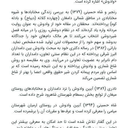
«وادوش» اشاره کرده است.
رنجبر و شاه حسینی (1379) به بررسی زندگی مختابادها و شیوه
مختابادی در مناطق شمالی دامغان (چهارده کلاته (دیباج) و بادله
کوه) پرداخته‌اند. محققان در مقاله خود از وادوش به عنوان روایت
مردانه واره یاد کرده‌اند که در نظام دوشش، روزی را در میانه فصل
شیردوشی انتخاب می‌کنند تا هر مالک دام‌های خود را جداگانه
بدوشد و سهم خود را از محصولات لبنی تولید شده مشخص نماید.
بارانی (1382) در رساله دکتری خود به مبحث وادوش بین دامداران
البرز شرقی پرداخته که در این نظام سنتی تعاون، دامداران با تعداد
دام نابرابر به عضویت تعاونی در می‌آیند. وی به مقایسه دو روش
شاخ شماری و وادوش پرداخته و به این نتیجه رسیده است که بر
اساس باور مردم پیمانه کردن شیر حقوق واقعی اعضا را بهتر از شاخ
شماری تضمین می‌کند
نادری (1389) آیین وادوش را نزد دامداران و مختابادهای روستای
میغان از توابع بخش بسطام شهرستان شاهرود شرح داده است.
شاه حسینی (1394) آیین وادوش در روستای ارمیان شهرستان
میامی را معرفی کرده است و عرف‌ها و مقررات آن را برشمرده است.
در این گفتار تلاش شده است تا حد امکان به معرفی بیشتر این
تعاونی سنتی، پراکندگی جغرافیایی و ویژگی‌های آن پرداخته شود.