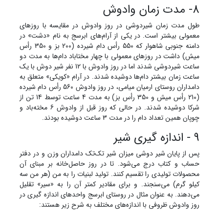
8- مدت زمان وادوش
طول مدت زمان شیردوشی در روز وادوش در مقایسه با روزهای
معمولی بیشتر است. در یکی از آرام‌های ابرسج به نام «دشت» در
دامنه جنوبی شاهوار که 550 رأس دام شیرده (200 بز و 350 رأس
میش) داشت در روزهای معمولی با چهار مختاباد دام‌ها به مدت دو
ساعت شیردوشی شدند اما در روز وادوش با 12 نفر شیر دوش با یک
ساعت زمان بیشتر دام‌ها دوشیده شدند. در آرام «کویکی» متعلق به
دامداران روستای ارمیان میامی، در روز وادوش 560 رأس دام شیرده
(210 رأس میش و 350 رأس بز) به مدت 4 ساعت توسط 14 تن از
شرکا دوشیده شدند. در حالی که روز قبل از وادوش 6 مخته‌باد و
چوپان همین تعداد دام را در مدت 3 ساعت دوشیده بودند.
9 - اندازه گیری شیر
پس از پایان شیر دوشی میزان شیر تک‌تک دامداران وزن و در دفتر
حساب و کتاب درج می‌شود. تا در روز حاصل‌خانه بر مبنای آن
محصولات تولیدی را تقسیم کنند. تولید لبنیات را به من (هر من سه
کیلو گرم) می‌سنجند. و برای مقادیر کمتر آن را به «سیر» تقلیل
می‌دهند. به عنوان مثال در روستای ابرسج واحدهای اندازه گیری در
روز وادوش ظروفی با اندازه‌های مختلف به شرح زیر هستند: