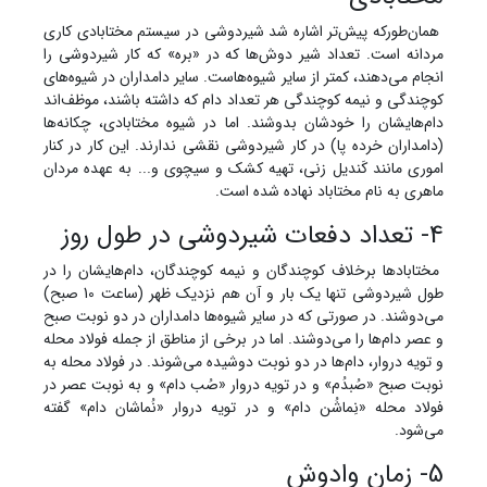
همان‌طورکه پیش‌تر اشاره شد شیردوشی در سیستم مختابادی کاری
مردانه است. تعداد شیر دوش‌ها که در «بره» که کار شیردوشی را
انجام می‌دهند، کمتر از سایر شیوه‌هاست. سایر دامداران در شیوه‌های
کوچندگی و نیمه کوچندگی هر تعداد دام که داشته باشند، موظف‌اند
دام‌هایشان را خودشان بدوشند. اما در شیوه مختابادی، چکانه‌ها
(دامداران خرده پا) در کار شیردوشی نقشی ندارند. این کار در کنار
اموری مانند کَندیل زنی، تهیه کشک و سیچوی و... به عهده مردان
ماهری به نام مختاباد نهاده شده است.
4- تعداد دفعات شیردوشی در طول روز
مختابادها برخلاف کوچندگان و نیمه کوچندگان، دام‌هایشان را در
طول شیردوشی تنها یک بار و آن هم نزدیک ظهر (ساعت 10 صبح)
می‌دوشند. در صورتی که در سایر شیوه‌ها دامداران در دو نوبت صبح
و عصر دام‌ها را می‌دوشند. اما در برخی از مناطق از جمله فولاد محله
و تویه دروار، دام‌ها در دو نوبت دوشیده می‌شوند. در فولاد محله به
نوبت صبح «صُبدُم» و در تویه دروار «صُب دام» و به نوبت عصر در
فولاد محله «نِماشُن دام» و در تویه دروار «نُماشان دام» گفته
می‌شود.
5- زمان وادوش