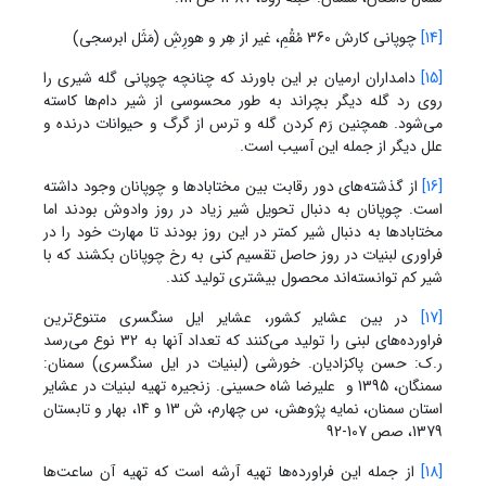
[14]
چوپانی کارش 360 مُقُمِ، غیر از هِر و هورِشِ (مَثَل ابرسجی)
[15]
دامداران ارمیان بر این باورند که چنانچه چوپانی گله شیری را
روی رد گله دیگر بچراند به طور محسوسی از شیر دام‌ها کاسته
می‌شود. همچنین رَم کردن گله و ترس از گرگ و حیوانات درنده و
علل دیگر از جمله این آسیب است.
[16]
از گذشته‌های دور رقابت بین مختابادها و چوپانان وجود داشته
است. چوپانان به دنبال تحویل شیر زیاد در روز وادوش بودند اما
مختابادها به دنبال شیر کمتر در این روز بودند تا مهارت خود را در
فراوری لبنیات در روز حاصل تقسیم کنی به رخ چوپانان بکشند که با
شیر کم توانسته‌اند محصول بیشتری تولید کند.
[17]
در بین عشایر کشور، عشایر ایل سنگسری متنوع‌ترین
فراورده‌های لبنی را تولید می‌کنند که تعداد آنها به 32 نوع می‌رسد
ر.ک: حسن پاکزادیان. خورشی (لبنیات در ایل سنگسری) سمنان:
سمنگان، 1395 و علیرضا شاه حسینی. زنجیره تهیه لبنیات در عشایر
استان سمنان، نمایه پژوهش، س چهارم، ش 13 و 14، بهار و تابستان
1379، صص 107-92
[18]
از جمله این فراورده‌ها تهیه آرشه است که تهیه آن ساعت‌ها