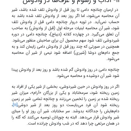
11- آداب و رسوم و عُرف‌ها در وادوش
در ارمیان چنانچه دامی تا روز قبل از وادوش تلف شده باشد، شیر
آن محاسبه می‌شود، اما اگر روز بعد از وادوش تلف شده باشد به
حساب نمی‌آید. در تویه دروار چنانچه دامی قبل از وادوش تلف
شود، شیر آن محاسبه لبنیات مرحله اول (قبل از وادوش) به صاحب
آن تعلق می‌گیرد. در چهارده کلاته (دیباج)، چنانچه دامی در دوره
شیردوشی تلف شود سهم محصول آن برای صاحبش منظور می‌شود.
همچنین در صورتی که چند روز قبل از وادوش دامی زایمان کند و به
جمع دام‌های دوشا (شیری) اضافه شود نیمی از شیر آن محاسبه
می‌شود.
چنانچه دامی در روز وادوش گم شده باشد و روز بعد از وادوش پیدا
شود شیر آن دوشیده و محاسبه می‌شود.
اگر در روز وادوش در حین شیردوشی، بخشی از شیر یکی از افراد به
زمین ریخته شود، سرمختاباد و یکی از بزرگان «آرام»، میزان شیر
ریخته شده بر زمین را تخمین می‌زنند و چنانچه تمامی شیر بر زمین
ریخته شود آن فرد می‌بایست دو روز بعد از شیر دوشی
[11]
،
دام‌هایش را جداگانه بدوشد. سر مختاباد، شیر آن روز او را مبنای
شیر وادوش قرار می‌دهد. البته به چوپانان توصیه می‌کنند که گله را
در همان مرتعی چرا دهد که در شب وادوش چرانده است.