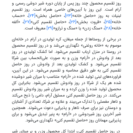
روز تقسیم محصول چند روز پس از پایان دوره شیر دوشی رسمی و
آرام است. این روز با آیین‌های خاصی همراه است. روز تقسیم
لبنیات به روز «حاصل خانه»
[23]
، «حاصل بخش»
[24]
، «حساب
خانه»
[25]
، «قروت بخش»
[26]
، «حاصل تقسیم کنی»
[27]
، «آلفه
خانه»
[28]
، «سنگ زدن» یا «سنگ و ترازو»
[29]
معروف است.
در برخی از روستاها از جمله میغان، کره تولیدی در آرام در خانه‌ای
موسوم به «خانه روغنی» نگهداری می‌شد و در روز تقسیم محصول
در روستا در منزل ارباب تقسیم می‌شود. اما کشک تولیدی در روز
بعد از وادوش در «آرام» وزن و به صورت علی‌الحساب بین شرکا
تقسیم می‌شود. و کشک تولیدی بعد از وادوش در روز حاصل
تقسیم کنی به طور دقیق محاسبه و تقسیم می‌شود. در این آیین،
فراورده‌های لبنی تولید شده در «آرام» متناسب با میزان شیر دوشیده
شده هر یک از شرکا در روز وادوش تقسیم می‌شود. بنابراین کل
محصول تولید شده را وزن کرده و به میزان شیر روز وادوش تقسیم
می‌کنند. در روز حاصل تقسیم کنی مسئول آرام، دامی را ذبح می‌کند
و ناهار مفصلی را تدارک می‌بیند و علاوه بر شرکا، تعدادی از آشنایان
و دوستان نیز برای صرف ناهار و پذیرایی دعوت می‌شوند. همچنین
شیر آخرین روز شیردوشی در «آرام» به پنیر تبدیل می‌شود و برای
پذیرایی مهمانان روز «حاصل تقسیم کنی» نگهداری می‌شود.
در روز حاصل تقسیم کنی، ابتدا کل محصول وزن و بر مبنای شیر