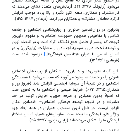
در حضور سایر افرادی که همان عمل را انجام می‌دهند تسهیل
می‌شود (زایونگ 1368: 41). آزمایش‌های متعدد نشان می‌دهد که
کار مشترک و همکاری، سطح کلی انگیزه را بالا برده، موجب افزایش
کارکرد «عاملان مشترک» و همکاران می‌گردد. (فرهادی 1397: 145).
بنابراین در روان‌شناسی جانوری و روان‌شناسی اجتماعی و جامعه
شناسی با مفاهیمی همچون «سهولت اجتماعی» و مفهوم «نیروی
گروه»، که بیشتر از حاصل جمع تک‌تک افراد است و در اقتصاد نوین
و توسعه تحت عنوان سرمایه اجتماعی و مشارکت (یاریگری) و در
انسان شناسی با عنوان «پتانسیل فرهنگی»
[1]
بازنمود شده است
(فرهادی 1397:41).
این گونه تعاونی‌ها و همیاری‌ها، شبکه‌ای از پیوندهای اجتماعی
نامرئی را در جامعه به وجود می‌آورند که سبب می‌شود تا همبستگی
اجتماعی و در نتیجۀ آن سرمایه اجتماعی افزایش یابد (فیروز روز و
همکاران،1395: 673). شرایط طبیعی و اجتماعی ما به نحوی است
که اصولاً بدون همیاری و صرفه جویی، افزایش تولید در حد
صادرات و در نتیجه توسعه فرهنگی اجتماعی– اقتصادی امکان
ناپذیر نیست. در طول قرون متمادی، همیاری در همه ابعاد جزو
ویژگی‌های فرهنگی ما بوده است. سازمان‌های همیار، اساس ساختار
فرهنگی ما را تشکیل می‌داده‌اند (پاپلی یزدی، 1377: 25).