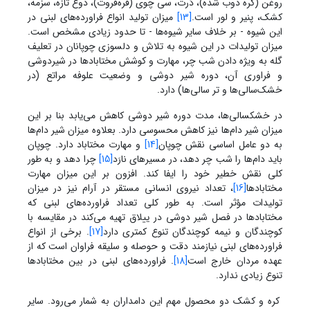
روغن (کره ذوب شده)، دُرت، سی چوی (قره‌قروت)، دوغ تازه، سزمه،
کشک، پنیر و لور است.
[13]
میزان تولید انواع فراورده‌های لبنی در
این شیوه - بر خلاف سایر شیوه‌ها - تا حدود زیادی مشخص است.
میزان تولیدات در این شیوه به تلاش و دلسوزی چوپانان در تعلیف
گله به ویژه دادن شب چر، مهارت و کوشش مختابادها در شیردوشی
و فراوری آن، دوره شیر دوشی و وضعیت علوفه مراتع (در
خشک‌سالی‌ها و تر سالی‌ها) دارد.
در خشکسالی‌ها، مدت دوره شیر دوشی کاهش می‌یابد بنا بر این
میزان شیر دام‌ها نیز کاهش محسوسی دارد. بعلاوه میزان شیر دام‌ها
به دو عامل اساسی نقش چوپان
[14]
و مهارت مختاباد دارد. چوپان
باید دام‌ها را شب چر دهد، در مسیرهای نارَد
[15]
چرا دهد و به طور
کلی نقش خطیر خود را ایفا کند. افزون بر این میزان مهارت
مختابادها
[16]
، تعداد نیروی انسانی مستقر در آرام نیز در میزان
تولیدات مؤثر است. به طور کلی تعداد فراورده‌های لبنی که
مختابادها در فصل شیر دوشی در ییلاق تهیه می‌کند در مقایسه با
کوچندگان و نیمه کوچندگان تنوع کمتری دارد
[17]
. برخی از انواع
فراورده‌های لبنی نیازمند دقت و حوصله و سلیقه فراوان است که از
عهده مردان خارج است
[18]
. فراورده‌های لبنی در بین مختابادها
تنوع زیادی ندارد.
کره و کشک دو محصول مهم این دامداران به شمار می‌رود. سایر