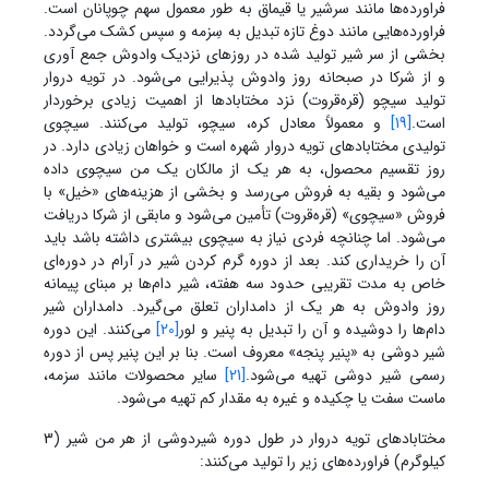
فراورده‌ها مانند سرشیر یا قیماق به طور معمول سهم چوپانان است.
فراورده‌هایی مانند دوغ تازه تبدیل به سِزمه و سپس کشک می‌گردد.
بخشی از سر شیر تولید شده در روزهای نزدیک وادوش جمع آوری
و از شرکا در صبحانه روز وادوش پذیرایی می‌شود. در تویه دروار
تولید سیچو (قره‌قروت) نزد مختابادها از اهمیت زیادی برخوردار
است.
[19]
و معمولاً معادل کره، سیچو، تولید می‌کنند. سیچوی
تولیدی مختابادهای تویه دروار شهره است و خواهان زیادی دارد. در
روز تقسیم محصول، به هر یک از مالکان یک من سیچوی داده
می‌شود و بقیه به فروش می‌رسد و بخشی از هزینه‌های «خیل» با
فروش «سیچوی» (قره‌قروت) تأمین می‌شود و مابقی از شرکا دریافت
می‌شود. اما چنانچه فردی نیاز به سیچوی بیشتری داشته باشد باید
آن را خریداری کند. بعد از دوره گرم کردن شیر در آرام در دوره‌ای
خاص به مدت تقریبی حدود سه هفته، شیر دام‌ها بر مبنای پیمانه
روز وادوش به هر یک از دامداران تعلق می‌گیرد. دامداران شیر
دام‌ها را دوشیده و آن را تبدیل به پنیر و لور
[20]
می‌کنند. این دوره
شیر دوشی به «پنیر پنجه» معروف است. بنا بر این پنیر پس از دوره
رسمی شیر دوشی تهیه می‌شود.
[21]
سایر محصولات مانند سزمه،
ماست سفت یا چکیده و غیره به مقدار کم تهیه می‌شود.
مختابادهای تویه دروار در طول دوره شیردوشی از هر من شیر (3
کیلوگرم) فراورده‌های زیر را تولید می‌کنند: