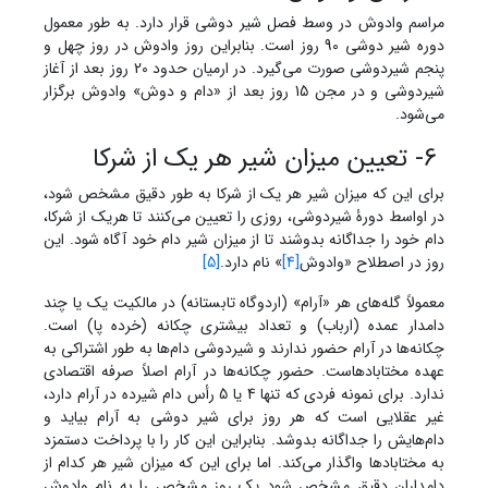
مراسم وادوش در وسط فصل شیر دوشی قرار دارد. به طور معمول
دوره شیر دوشی 90 روز است. بنابراین روز وادوش در روز چهل و
پنجم شیردوشی صورت می‌گیرد. در ارمیان حدود 20 روز بعد از آغاز
شیردوشی و در مجن 15 روز بعد از «دام و دوش» وادوش برگزار
می‌شود.
6- تعیین میزان شیر هر یک از شرکا
برای این که میزان شیر هر یک از شرکا به طور دقیق مشخص شود،
در اواسط دورۀ شیردوشی، روزی را تعیین می‌کنند تا هریک از شرکا،
دام خود را جداگانه بدوشند تا از میزان شیر دام خود آگاه شود. این
روز در اصطلاح «وادوش
[4]
» نام دارد.
[5]
معمولاً گله‌های هر «آرام» (اردوگاه تابستانه) در مالکیت یک یا چند
دامدار عمده (ارباب) و تعداد بیشتری چکانه (خرده پا) است.
چکانه‌ها در آرام حضور ندارند و شیردوشی دام‌ها به طور اشتراکی به
عهده مختابادهاست. حضور چکانه‌ها در آرام اصلاً صرفه اقتصادی
ندارد. برای نمونه فردی که تنها 4 یا 5 رأس دام شیرده در آرام دارد،
غیر عقلایی است که هر روز برای شیر دوشی به آرام بیاید و
دام‌هایش را جداگانه بدوشد. بنابراین این کار را با پرداخت دستمزد
به مختابادها واگذار می‌کند. اما برای این که میزان شیر هر کدام از
دامداران دقیق مشخص شود یک روز مشخص را به نام وادوش