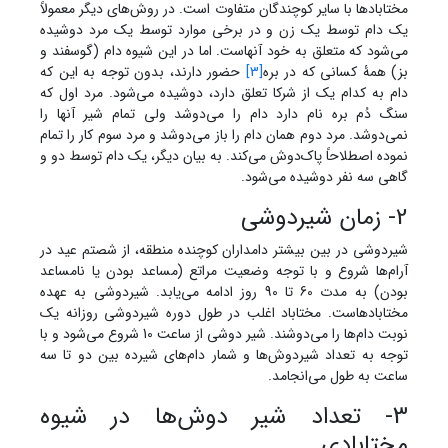
مختابادها با سایر کوچندگان متفاوت است. در روش‌های دیگر معمولاً
یک دام توسط یک زن و در برخی موارد توسط یک مرد دوشیده
می‌شود که متعلق به خود آنهاست. اما در این شیوه دام (گوسفند و
بز) همۀ کسانی که در بره
[3]
حضور دارند، بدون توجه به این که
دام به کدام یک از شرکا تعلق دارد، دوشیده می‌شود. مرد اول که
سنگ دُم بره نام دارد دام را می‌دوشد ولی تمام شیر آنها را
نمی‌دوشد. مرد دوم همان دام را باز می‌دوشد و مرد سوم کار را تمام
نموده اصطلاحاً پاک‌دوش می‌کند. به بیان دیگر، یک دام توسط دو و
گاهی سه نفر دوشیده می‌شود.
2- زمان شیردوشی
شیردوشی در بین بیشتر دامداران کوچنده منطقه، از شصتم عید در
آرام‌ها شروع و با توجه وضعیت مراتع (مساعد بودن یا نامساعد
بودن) به مدت 60 تا 90 روز ادامه می‌یابد. شیردوشی به عهده
مختابادهاست. مختاباد اغلب در طول دوره شیردوشی روزانه یک
نوبت دام‌ها را می‌دوشند. شیر دوشی از ساعت 10 شروع می‌شود و با
توجه به تعداد شیردوش‌ها و شمار دام‌های شیرده بین دو تا سه
ساعت به طول می‌انجامد.
3- تعداد شیر دوش‌ها در شیوه
مختابادی