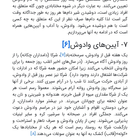
تعیین می‌کنند. به عبارت دیگر در شیوه مختابادی چون گله متعلق به
افراد زیادی است، دوشیدن شیر دام‌ها هر روز به طور جداگانه وقت
گیر است لذا کلیه دام‌ها صرف نظر از این که متعلق به چه کسی
است با هم دوشیده می‌شود. وادوش، با آداب و آیین‌هایی همراه
است که در ادامه به آنها می‌پردازیم.
7- آیین‌های وادوش
[6]
یک هفته قبل از وادوش، سرمخته‌باد
[7]
، شرکا (دامداران چکانه) را از
روز وادوش آگاه می‌سازد. (در سال‌های اخیر اغلب روز جمعه را برای
وادوش انتخاب می‌کنند زیرا امکان حضور همه شرکا که در ادارات یا
شرکت‌ها اشتغال دارند وجود دارد). شرکا نیز عصر روز قبل از وادوش،
از آبادی حرکت می‌کنند تا شب را در آرام سپری کنند. برخی از آنها
نیز سحرگاه روز وادوش روانه آرام می‌شوند. معمولاً رسم است هر
یک از شرکا مقداری میوه از قبیل خربزه، هندوانه و شیرینی و نان به
عنوان تحفه برای چوپانان می‌برند. در بیشتر موارد دامداران، از
برخی دوستان، اقوام و آشنایان خود نیز در مراسم وادوش دعوت
می‌کنند. جملگی افراد در صبحانه با سرشیر، کره و سایر لبنیات
پذیرایی می‌شوند. پس از پایان وادوش و صرف ناهار و استراحت و
بازگشت شرکا به روستا، رسم است که هر یک از مختابادها یک
«کوله»(قالب) کشک به آنها به عنوان سوغات می‌دهند.
[8]