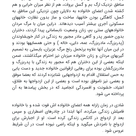
مناطق نزدیک ارگ بم و گسل بروات، هم از نظر میزان خرابی و هم
کشته شدن اعضای خانواده به دلایلی چون نزدیکی این مناطق به
گسل، کاهگلی بودن خانه‏ها، ساخت و ساز بدون نظارت خانه‏های
مسکونی آجری بیشتر آسیب دیده‏اند. دراین میان با مرگ مردان
خانواده‏های سنتی بم، زنان وضعیت نابسامانی پیدا کردند، دختران
بدون حضور پدر و گاهی مادر مجبور به زندگی در کنار خویشاوندان
(پدربزرگ، مادربزرگ، عمه، دایی، خاله ) و حتی همسایه‏ها بودند و
در این میان آنها علاوه برتحمل رنج مرگ عزیزان، بایستی به تصمیم
گیریهای مردان و زنان خانواده میزبان نیز احترام می‏گذاشتند، ضمن
اینکه بعضی از این دختران هم که مجبور به زندگی با پدربزرگ و
مادربزرگشان بوده برای رهایی ازقوانین خانواده جدید و دست یابی
به حس استقلال اقدام به ازدواجهایی شتابزده کردند که بعضا موفق
و بعضی نیز ناموفق بوده است و بعضی از این ازدواج‏ها به طلاق،
اعتیاد، خشونت و افسردگی انجامید که در بخش پیامدها به آن
پرداخته می شود.
شادی در زمان زلزله همه اعضای خانواده اش فوت شده و با خانواده
فامیلش زندگی می‏کرده، آنها ابتدا در چادرهای اضطراری و سپس
بعد از ازدواج در کانکس زندگی کرده است. او از اجبارش برای
ازدواج با نامزدش می‏گوید و اینکه راضی نبوده است در آن شرایط
عروس شود .