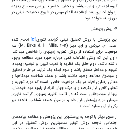
کشورهای دیگر، یکی دیگر از نشانه‏های غفلت ازپیامدهای فاجعه در
گروه اجتماعی زنان می‏باشد و تحقیق حاضر با بررسی موضوع پدیده
ازدواج اجباری بعد از فاجعه اقدام مهمی در شروع تحقیقات کیفی در
این زمینه خواهد بود .
4- روش پژوهش
این پژوهش با روش تحقیق کیفی گراندد تئوری
[16]
انجام شده
است. ام. بیرکس و اچ. میلز (M. Birks & H. Mills, 2011) سه
موقعیت برای استفاده از روش نظریه زمینه‏ای را شاخص می‏دانند:
«اول این که وقتی اطلاعات کمی درباره حوزه مورد مطالعه وجود
داشته باشد، دوم خلق یک نظریه با قدرت تببین و توضیح پدیده،
نتیجه و مدنظر محقق باشد و سوم اینکه یک فرایند در طرح تحقیق
و موضوع مطالعه وجود داشته باشد و هدف شناخت دیدگاهها و
معانی رفتاری افراد در یک موقعیت خاص است که مورد تجزیه و
تحلیل کافی قرار نگرفته و یا درک جهان افراد از زاویه دید خودشان،
اینها از موضوعاتی است که در قالب نظریه زمینه‏ای گراندد تئوری
می‏توان مورد پژوهش قرار داد و موضوع جامعه شناختی فاجعه نیز
یکی از این موارد است » .
از سوی دیگر با توجه به پرسش‏های این پژوهش و مطالعه پیامدهای
اجتماعی فاجعه روش کیفی مناسبترین روش تحقیق در این
خصوص بوده است. بعضی از محققان فاجعه نیز معتقدند روش‏های