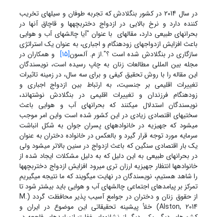
در سال 2014 در کشور بنگلادش که تجربه طوفان و سیل‏های تخریب
کننده دارد و نرخ بالایی در ازدواج دختربچه‏ها و قاچاق آنها در
بحرانهای طبیعی دارد، مقاله‏ای با عنوان "آیا چالش‏های آب و هوایی
باعث افزایش ازدواجهای زودهنگام و اجباری، به عنوان یک استراتژی
سازگاری در بنگلادش شده است ؟".از م. آلسون
[15]
و همکاران در
مجله بین المللی مطالعات زنان به چاپ رسیده است، نویسندگان
این مقاله را با روش تحقیق کیفی و برای سه سال، در زمینه تاثیرات
تغییرات اقلیمی بر جنسیت، به ارتباط بین ازدواج اجباری و
زودهنگام فرزندان و تغییرات اقلیمی در بنگلادش نوشته‏اند،
نویسندگان استدلال می‏کنند که بحران‏های آب و هوایی باعث
سختی‏های اقتصادی زیادی در این کشور شده است واین امر موجب
می‏شود که جهیزیه در خانواده‏های پسران جوان به شکل انباشت
سرمایه مورد توجه قرار گیرد و بالعکس در خانواده دختران به عنوان
یک بار اقتصادی سنگین که باعث ازدواج در سنین بالاتر می‏شود ولی
در بحران‏های طبیعی به این دلیل که به دلیل مشکلات ایجاد شده از
خانواده‏ها انتظار جهیزیه ارزان تری می‏رود افزایش ازدواج دختربچه‏ها
را شاهد هستیم، نویسندگان در نهایت می‏گویند که ما نتیجه می‏گیریم
تمرکز بر پیامدهای اجتماعی چالش‏های آب و هوایی باید بیشتر شود تا
از حقوق زنان و دختران در جوامع آسیب پذیر محافظت گردد (M.
Alston, 2014) خلأ پیشینه تحقیقاتی این موضوع در ایران و