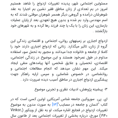
مسئولین اجتماعی شهر، پدیده تغییرات ازدواج را شاهد هستیم
امروز در بم تعدادی از زنان مناطق فقیر نشین بم اجبارا به عقد
شوهرشان درآمده و گروهی دیگر همسر شوهران موقتی شدند که به
اسم مهندس وارد بم شده و بدون هیچ تعهدی بعد از پایان عملیات
بازسازی، این زنان را با یک یا چند فرزند رها کرده و به شهرهای خود
بازگشتند .
ازدواج اجباری بر زمینه‏های روانی، اجتماعی و اقتصادی زندگی این
گروه از زنان، تاثیر میگذارد. زنانی که ازدواج اجباری دارند خود را
کاملا از جامعه و خانواده جدا می‏دانند و مجبور به تحمل سوء استفاده
مداوم در طول عمرخود هستند و این موضوع در زندگی اجتماعی،
اقتصادی، تحصیلی و علایق شخصی آنها پیامدهای منفی ایجاد
می‏کند. این مهم نشان میدهد که انجام مطالعات اجتماعی و
روانشناسی در خصوص شناسایی و سپس ارایه راهکار جهت
پیشگیری ازدواج اجباری در مناطق آسیب دیده ضرورت دارد .
3- پیشینه پژوهش، ادبیات نظری و تجربی موضوع
ای. پی. سوروکین جامعه شناس آمریکایی اولین کسی است که در
کتاب "انسان و جامعه در مصایب"
[13]
به صورت مدون به موضوع
تغییرات ازدواج در فجایع اشاره می‏کند، او به نقل از وینکور (Vinkor,
1940) مورخ، درباره بخشی از تغییرات اجتماعی بعد از طاعون سال