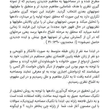
مطرح شده و در مصاحبه‏ها به مفاهیم جدیدی رسیدیم که از نمونه
گیری نظری با هدف شناسایی مفاهیم جدید تر و منطبق با مقوله‏ها،
نمونه‏های بعدی انتخاب گردید. «فرایند این نمونه گیری ماهیتی
تکراری دارد به این صورت که محقق نمونه اولیه را بر می‏دارد، داده‏ها
را تحلیل می‏کند و سپس نمونه‏های بیش تر را برای پالایش مقوله‏ها و
نظریه‏های در حال ظهور خود مجددا بر می‏دارد این فرایند تا زمانی
ادامه می‏یابد که محقق به مرحله اشباع داده‏ها برسد یعنی مرحله‏ای
که در آن از گسترش بیش تر نمونه‏ها هیچ بینش و ایده جدیدی
حاصل نمی‏شود» (ا. محمدپور، 1390: 41 ) .
در ابتدا سه نفر از زنان طبقه متوسط به صورت ناآشکار و تلویحی و
دو نفر از زنان طبقه پایین اقتصادی بطور مستقیم در تجارب خود به
تحمیل ازدواج از سوی خانواده یا خویشاوندان اشاره کردند و محقق
با توجه به مهم بودن این مفهوم از دیگر بانوان خواست اگر کسی را
می‏شناسند که ازدواجش اجباری بوده به او معرفی نمایند ومصاحبه
آنقدر ادامه یافت تا به تکرار مفاهیم و علل رسیدیم و در این مفهوم،
به اشباع نظری رسیدیم.
در این تحقیق در مرحله گردآوری داده‏ها با توجه به روش تحقیق، از
تکنیک مصاحبه عمیق به شیوه نیمه ساخت یافته استفاده شده است
و به دلیل فاجعه زلزله بم، ابتدا با تکنیک مصاحبه اپیزودیک، سوالات
با این مضمون آغاز شد، شما از زلزله چی بخاطر دارید ؟ و اینگونه