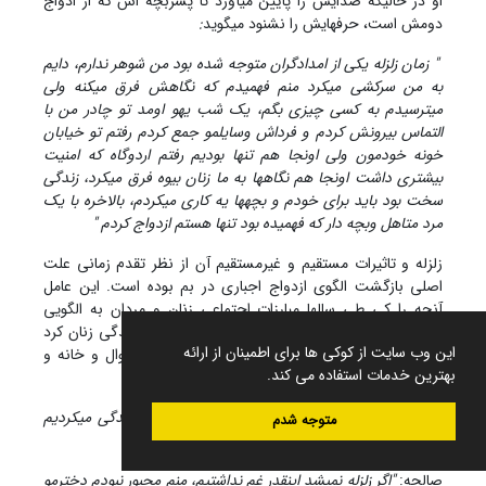
او در حالیکه صدایش را پایین می‏آورد تا پسربچه اش که از ادواج
دومش است، حرفهایش را نشنود میگوید
:
" زمان زلزله یکی از امدادگران متوجه شده بود من شوهر ندارم، دایم
به من سرکشی می‏کرد منم فهمیدم که نگاهش فرق می‏کنه ولی
می‏ترسیدم به کسی چیزی بگم، یک شب یهو اومد تو چادر من با
التماس بیرونش کردم و فرداش وسایلمو جمع کردم رفتم تو خیابان
خونه خودمون ولی اونجا هم تنها بودیم رفتم اردوگاه که امنیت
بیشتری داشت اونجا هم نگاهها به ما زنان بیوه فرق می‏کرد، زندگی
سخت بود باید برای خودم و بچه‏ها یه کاری می‏کردم، بالاخره با یک
مرد متاهل وبچه دار که فهمیده بود تنها هستم ازدواج کردم "
زلزله و تاثیرات مستقیم و غیرمستقیم آن از نظر تقدم زمانی علت
اصلی بازگشت الگوی ازدواج اجباری در بم بوده است. این عامل
آنچه را کی طی سالها مبارزات اجتماعی زنان و مردان به الگویی
مناسب جامعه مدرن تبدیل کرده بود را مجدد وارد زندگی زنان کرد
این وب سایت از کوکی ها برای اطمینان از ارائه
زیرا زلزله و ترسهای ناشی از آن و از دست دادن اموال و خانه و
بهترین خدمات استفاده می کند.
سرپناه، غریزه تلاش برای بقا و زندگی را بیدار کرد .
زهرا
"اگر زلزله نمی‏شد با هر بدبختی بود با بابام اینا زندگی می‏کردیم
متوجه شدم
مدرسه می‏رفتم "
صالحه:
"اگر زلزله نمی‏شد اینقدر غم نداشتیم، منم مجبور نبودم دخترمو