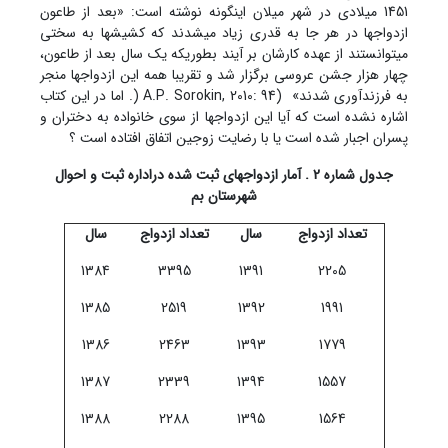
1451 میلادی در شهر میلان اینگونه نوشته است: «بعد از طاعون
ازدواج‏ها در هر جا به قدری زیاد می‏شدند که کشیش‏ها به سختی
می‏توانستند از عهده کارشان بر آیند بطوریکه یک سال بعد از طاعون،
چهار هزار جشن عروسی برگزار شد و تقریبا همه این ازدواج‏ها منجر
به فرزندآوری شدند» (A.P. Sorokin, 2010: 94 (. اما در این کتاب
اشاره نشده است که آیا این ازدواجها از سوی خانواده به دختران و
پسران اجبار شده است یا با رضایت زوجین اتفاق افتاده است ؟
جدول شماره 2 . آمار ازدواجهای ثبت شده دراداره ثبت و احوال
شهرستان بم
تعداد ازدواج
سال
تعداد ازدواج
سال
1384
3395
1391
2205
1385
2519
1392
1991
1386
2463
1393
1779
1387
2339
1394
1557
1388
2288
1395
1564