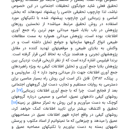
تحقیق فعلی شاید جوابگوی تحقیقات اجتماعی در این خصوص
نباشد، لذا چارچوب تحقیقی خاصی را پیشنهاد نموده‏اند که بخش
اساسی و زیربنایی این چارچوب پیشنهاد شده با تکنیک‏های مورد
استفاده در روش تحقیق مرتبط می‏باشد« از نخستین روزهای
پژوهش در باب بلایا، شیوه میدانی مهم ترین راه جمع آوری
اطلاعات بوده است، پژوهش میدانی همواره به سمت مطالعات
طبیعی انواع گروهها سازمان‏ها و جوامع تمایل داشته است و در
واکنش به بلایای طبیعی و موقعیت‏های تهدید کننده در مقابل
پژوهش‏های تجربی و هدف‏مند بزرگ به لحاظ کمی قرار گرفته است.
برندا فیلیپس اشاره کرده است که از نظر تاریخی قرابت نزدیکی بین
پژوهش بلایا جمع آوری و تحلیل اطلاعات کیفی به ویژه راهبردهای
جمع آوری اطلاعات جهت دار میدانی وجود دارد » (د. ساروتیس و
ر. پیلک، 1382). قابل ذکر است این روش راه بسیار مناسبی برای
دسترسی به روایات مستقیم و تجارب دست اول گروههای اجتماعی
بعد از فجایع است چرا که با جمع آوری اطلاعات زیربنایی
[17]
در
روشهای کیفی داده‏های عمیق، اساسی و صمیمی درباره گروههای
کوچک به دست می‏آوریم و این روش به تمرکز محقق بر زمینه
[18]
تحقیق و اکتشاف بیشتر برای تایید اطلاعات کمک خواهد کرد،
روشهای کیفی در واقع اجازه ظهور اطلاعات عمیق در مصاحبه‏های
عمیق را می‏دهد و چیزهایی که ما نمی‏توانیم از اسناد مکتوب و پرسش
نامه‏های بسته به دست بیاوریم با تکنیک‏های مصاحبه عمیق و