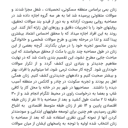
زنان بمی براساس منطقه مسکونی، تحصیلات ، شغل مجزا شدند و
سوالات متفاوتی پرسیده شد اما به هر سه گروه اجازه داده شد در
مصاحبه روایی بصورت آزادانه و به دور از قیدو بند سوالات تحقیق،
روایت‏های خود را با تجربیات دقایق و روزهای اول زلزله آغاز کنند. این
روند به این افراد اجازه می‏داد که با محقق احساس اعتماد بیشتری
پیدا کنند و لذا در مرحله بعدی و طرح سوالات شخصی و خانوادگی
بدون سانسور تجربه خود را در میان بگذارند. گرچه بعضی از این
زنان در طول مصاحبه چند باری با مکث از محقق می‏خواستند که این
مباحث جایی مطرح نشود، این تقسیم بندی باعث شد که در نهایت
مفاهیم جدیدتر و بنیادی تری کشف گردد و از تکرار سوالات
خودداری شود. گرچه کار سخت ترمی شود، اما می‏توانیم با افراد، بهتر
و بیشتر صحبت کنیم و داده‏های جدیدتری کشف کنیم. زنان همگی
اهل بم بودند و تجربه سکونت در چادر و کانکس در منطقه آسیب
دیده را داشتند. مصاحبه‏ها در شهر بم در خانه یا محل کار یا کافی
شاپ و بعضا به درخواست راوی در محیط تلگرام انجام شد و از 30
دقیقه تا 2 ساعت طول کشید و بعد از مصاحبه با 11 نفر از زنان طبقه
اقتصادی پایین و 14 نفر از زنان طبقه متوسط اقتصادی به اشباع
نظری رسیدیم، هم چنین برای توسعه مقوله‏های ابتدایی و سودمندتر
کردن آن‏ها از نمونه گیری نظری استفاده شد که بعد از مصاحبه با
زنان انتخاب شده اولیه با توجه به پاسخ‏های ایشان از میان سوالات