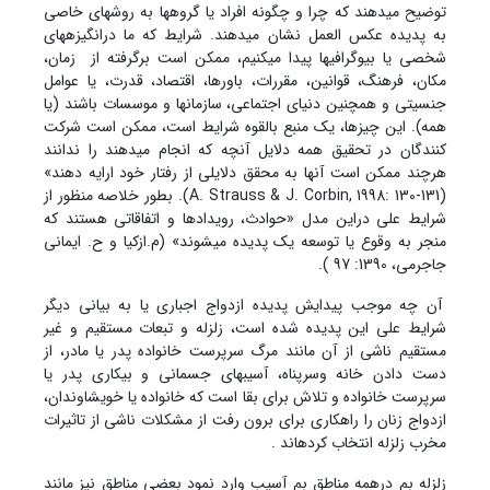
توضیح می‏دهند که چرا و چگونه افراد یا گروه‏ها به روش‏های خاصی
به پدیده عکس العمل نشان میدهند. شرایط که ما درانگیزه‏های
شخصی یا بیوگرافی‏ها پیدا میکنیم، ممکن است برگرفته از زمان،
مکان، فرهنگ، قوانین، مقررات، باورها، اقتصاد، قدرت، یا عوامل
جنسیتی و همچنین دنیای اجتماعی، سازمان‏ها و موسسات باشند (یا
همه). این چیزها، یک منبع بالقوه شرایط است، ممکن است شرکت
کنندگان در تحقیق همه دلایل آنچه که انجام می‏دهند را ندانند
هرچند ممکن است آنها به محقق دلایلی از رفتار خود ارایه دهند»
(A. Strauss & J. Corbin, 1998: 130-131). بطور خلاصه منظور از
شرایط علی دراین مدل «حوادث، رویدادها و اتفاقاتی هستند که
منجر به وقوع یا توسعه یک پدیده می‏شوند» (م.ازکیا و ح. ایمانی
جاجرمی، 1390: 97 ).
آن چه موجب پیدایش پدیده ازدواج اجباری یا به بیانی دیگر
شرایط علی این پدیده شده است، زلزله و تبعات مستقیم و غیر
مستقیم ناشی از آن مانند مرگ سرپرست خانواده پدر یا مادر، از
دست دادن خانه وسرپناه، آسیب‏های جسمانی و بیکاری پدر یا
سرپرست خانواده و تلاش برای بقا است که خانواده یا خویشاوندان،
ازدواج زنان را راهکاری برای برون رفت از مشکلات ناشی از تاثیرات
مخرب زلزله انتخاب کرده‏اند .
زلزله بم درهمه مناطق بم آسیب وارد نمود بعضی مناطق نیز مانند