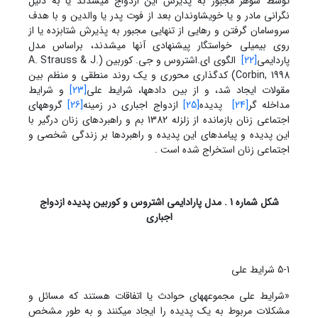
توسط شوهر مجبور به پذیرش این ازدواج می‏شدند یا به دلیل
نگرانی مادر و یا خویشاوندان بعد از فوت پدر یا والدین و با هدف
سروسامان گرفتن و رهایی از تنهایی مجبور به پذیرش شتابزده یا از
روی بی‏میلی خواستگار پیشنهادی آنها می‏شدند، براساس مدل
پاردایمی
[22]
الگوی ای.اشتروس و جی. کوربین (A. Strauss & J.
Corbin, 1998) کدگذاری محوری و یک روند منطقی و منظم بین
مقولات ایجاد شد، و از بین داده‏ها، شرایط علی
[23]
و شرایط
مداخله گر
[24]
پدیده
[25]
ازدواج اجباری در زمینه
[26]
گروههای
اجتماعی زنان بازمانده از زلزله 1382 بم و راهبردهای زنان درگیر با
این پدیده و پیامدهای این پدیده و راهبردها بر زندگی شخصی و
اجتماعی زنان استخراج شده است .
شکل شماره 1 . مدل پارادایمی اشتروس و کوربین پدیده ازدواج
اجباری
5-1 شرایط علی
«شرایط علی مجموعه‏های حوادث یا اتفاقات هستند که مسائل و
مشکلات مربوط به یک پدیده را ایجاد می‏کنند و به طور مشخص