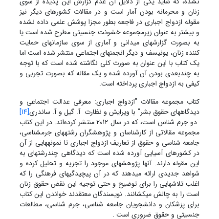
نشده، که شاید یکی از دلایل آن عدم گزارش این پدیده از سوی
زنان و محرمانه بودن آمار است و در مقالات کشورهای دیگر نیز
مقوله ازدواج اجباری در فاجعه بطور مجزا پوشش علمی داده نشده
و بیشتر به عنوان زیرمجموعه خشونت جنسیتی مطرح شده است یا
به بصورت گزارش‏های میدانی و آماری از سوی سازمانهای حمایت
کننده زنان، یونیسف و دیگر انجمن‏های اجتماعی منتشر شده است اما
یک کتاب با این عنوان به صورت کلی نگاشته شده است که با توجه
به چندبعدی بودن آن آورده شده و یک مقاله که بصورت تجربی و
کیفی به ازدواج اجباری پرداخته است.
کتاب مجموعه مقالات "ازدواج اجباری: معرفی عدالت اجتماعی و
دیدگاههای حقوق بشر" با ویرایش و نظارت آ. گیل و آ. ساندری
[14]
دو جرم شناس است، که در سال 2012 منتشر کرده‌اند. در این کتاب
مجموعه مقالاتی از کارشناسان و پژوهشگران رشته‏های جرم‏شناسی،
جامعه شناسی و حقوق از تعاریف ازدواج اجباری تا نمونه‏هایی از آن
در کشورهای آسیایی آورده شده است که دیدگاهی چندرشته‏ای به
این مقوله دارند. آنها پژوهش‏های موجود را تجزیه و تحلیل کرده و
شواهد جدیدی ارائه می‏دهند که در آن پیچیدگی‏های فرهنگی را که
اغلب تلاش‏هایی را برای توضیح و حتی توجیه این نقض حقوق زنان
است را به چالش می‏کشانند. نویسندگان معتقدند خواندن این کتاب
برای پزشکان و دانشجویان جامعه شناسی، جرم شناسی، مطالعات
جنسیتی و حقوق ضروری است .