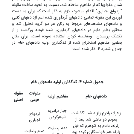
شدن مقوله‏ها که از مفاهیم ساخته شد، نسبت به نحوه ساخت مقوله
"ازدواج اجباری" اقدام میشود، لازم به ذکر است که برای به دست
آوردن این مقوله تمامی داده‏های گردآوری شده اعم ازداده‏های کتبی
و داده‏های مشاهده‏ای مربوط به زنان هر دو گروه تحلیل شد و
محقق بطور دایم در داده‏های گردآوری شده غوطه ورگشته و از
تکنیک پرسیدن ومقایسه کردن استفاده نموده است، برای مثال
بعضی مفاهیم استخراج شده از کدگذاری اولیه داده‏های خام در
جدول شماره 4 ذکر شده است .
جدول شماره 4. کدگذاری اولیه داده‏های خام
مقولات
مقوله
داده‏های خام
مفاهیم اولیه
فرعی
اصلی
اجبار برادربه
زهرا: برادرم زلزله شد نگذاشت
ازدواج
شوهرکردن
بمونم دو ماهی شد بعد از
اجباری
زلزله، دادم به شوهرم که قبل
عدم رضایت
عدم رضایت
زلزله هم خواستگاری کرده بود