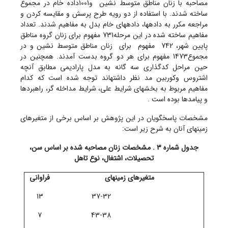
مصاحبه با زنان مناطق متوسط نشین و1001داده خام در مجموع
ساخته شدند. با استفاده از دو رویه طرح پرسش و مقایسه کردن و
مراجعه مکرر به داده‏ها، داده‏های خام بدل به مفاهیم شدند. تعداد
مفاهیم ساخته شده در این مرحله731 مفهوم برای زنان گروه مناطق
پایین شهر، 742 مفهوم برای زنان مناطق متوسط نشین و در
مجموع1473 مفهوم برای هر دو گروه بدست آمدند. همچنین در
حین مراحل کدگذاری سه گانه به مدل پارادیمی مطابق آنچه
اشتروس وکوربین مد نظر داشته‏اند توجه شده است که کدام
مفاهیم مربوط به بخشهای شرایط علی، شرایط مداخله گر، راهبردها
و پیامدها بوده است .
مشخصات پاسخگویان در این پژوهش بر اساس برخی از متغیرهای
زمینه‏ای آنان به شرح زیر است:
جدول شماره 3 . مشخصات زنان مصاحبه شده بر اساس سن،
تحصیلات، اشتغال، نوع تاهل
متغیرهای زمینه‏ای
فراوانی
13
37-32
7
43-38