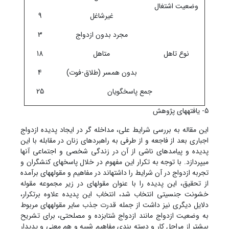
وضعیت اشتغال
غیرشاغل
9
مجرد بدون ازدواج
3
نوع تاهل
متاهل
18
بدون همسر (طلاق-فوت)
4
جمع پاسخگویان
25
5- یافته‏های پژوهش
این مقاله به بررسی شرایط علی، مداخله گر در ایجاد پدیده ازدواج
اجباری بعد از فاجعه و از طرفی به راهبردهای زنان در مقابله با این
پدیده و پیامدهای ناشی از آن در زندگی شخصی و اجتماعی آن‏ها
می‏پردازد. با توجه به تکرار این مفهوم در خلال پاسخ‏های کنشگران و
تجربه ازدواج در آن شرایط را داشته‏اند در مفاهیم و مقوله‏های برآمده
از تحقیق، این پدیده را با عنوان مقوله‏ای در زیر مجموعه مقوله
خشونت جنسیتی انتخاب شد، انتخاب این پدیده علاوه برتکرار،
دلایل دیگری نیز داشت از جمله قدرت جذب سایر مقوله‏های مربوط
به وضعیت ازدواج مانند ازدواج شتابزده و مصلحتی، برای تشریح
بیشتر از مراحل کار و دسته بندی مفاهیم شبیه و هم معنی و پدیدار