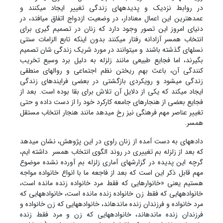
در روابط نزدیک و پدیده‏های زندگی تغییر ایجاد می‏کنند و
عمده‏ترین این اعمال معنادار، در وضعیت ازدواج اتفاق می‏افتد، در
دنیای امروز این تصور وجود دارد که زنان در تصمیم گیری برای
انتخاب همسر آزادانه رفتار می‏کنند بدون اینکه تابع الزامات سنتی
نسل‏های گذشته باشند و می‏توانند در مورد شریک زندگی شان تصمیم
بگیرند، اما فجایع طبیعی مانند زلزله به دلیل برد وسیع تخریب
کنندگی آن، باعث بهم ریختن نظم اجتماعی و روال‏های منطقی
زندگی می‏شود و رویکردی بازگشتی در بعضی فرایندهای زندگی
ایجاد می‏کند که یکی از دلایل آن تلاش برای بقا بوده است. بعد از
فجایع بعضی از هنجارهای جامعه کارکرد خود را از دست داده و حتی
تغییر عناصر مهم فرهنگی نیز رخ می‏دهد مانند هنجار انتخاب مستقل
همسر.
داده‏های به دست آمده از زنان راوی در این پژوهش، نشان می‏دهد
که بعد از زلزله بم تغییری در روند الگوی انتخاب همسر داشته ایم،
گرچه این پدیده در گزارشهای آماری زلزله بم آورده نشده موضوع
مهم قابل ذکر این است که بعد از فاجعه ما با انواع خانواده مواجه
هستیم یعنی «خانوارهایی که فقط مرد خانواده زنده مانده است،
خانواده‏هایی که فقط زن خانواده زنده مانده است، خانواده‏هایی که
مرد خانواده و فرزندان زنده مانده‏اند، خانواده‏هایی که زن خانواده و
فرزندان زنده مانده‏اند، خانواده‏هایی که زن و مرد فقط زنده