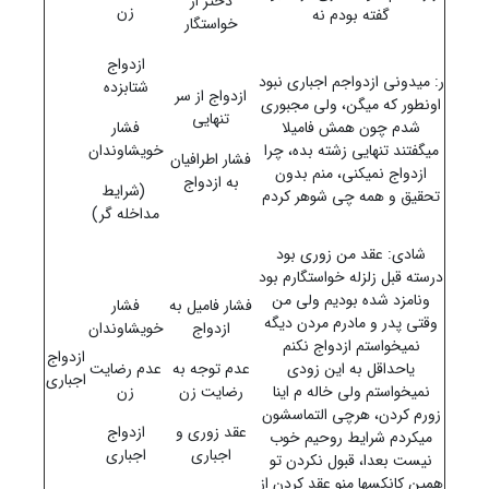
دختر از
زن
گفته بودم نه
خواستگار
ازدواج
ر: می‏دونی ازدواجم اجباری نبود
شتابزده
ازدواج از سر
اونطور که می‏گن، ولی مجبوری
تنهایی
شدم چون همش فامیلا
فشار
می‏گفتند تنهایی زشته بده، چرا
خویشاوندان
فشار اطرافیان
ازدواج نمی‏کنی، منم بدون
به ازدواج
(شرایط
تحقیق و همه چی شوهر کردم
مداخله گر)
شادی: عقد من زوری بود
درسته قبل زلزله خواستگارم بود
ونامزد شده بودیم ولی من
فشار فامیل به
فشار
وقتی پدر و مادرم مردن دیگه
ازدواج
خویشاوندان
نمیخواستم ازدواج نکنم
ازدواج
یاحداقل به این زودی
عدم توجه به
عدم رضایت
اجباری
نمی‏خواستم ولی خاله م اینا
رضایت زن
زن
زورم کردن، هرچی التماسشون
عقد زوری و
ازدواج
میکردم شرایط روحیم خوب
اجباری
اجباری
نیست بعدا، قبول نکردن تو
همین کانکس‏ها منو عقد کردن از