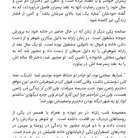
پسران جوانتر و یا معتاد کرده است و گاهی نیز دختران کم سن و
سال خود را بدون رضایت آنها به عقد پسران فامیل درآوردند، که به
گفته خودشان "سایه یک مرد بالای سرشان باشد" و کمی از فشار
زندگی نیز کاسته شود .
صالحه یکی دیگر از زنان که در حال حاضر در خانه خود به پرورش
جوجه مشغول است. در زمان زلزله به دلیل بیکاری شوهر و از دست
دادن خانه و اموال به نانوایی مشغول بوده است. او یک سال بعد از
زلزله شوهرش را به دلیل سرطان از دست داد و مجبور شد که به
تنهایی معاش خانواده را تامین کند. او مجبور شد، دختر 15 ساله اش
را به عقد پسرعمه اش در بیاورد.
" شرایط سختی بود، تو چادر تو حیاط خونه بودیم، شبا تاریک، عمه
اش دوستش داشت وقتی گفت قبول کردم شوهرش دادم، اون موقع
دخترم راضی نبود خب مدرسه می‏رفت، ولی الان از زندگی ش راضی
هست، ولی من ناراحتم چرا این کارو کردم ولی چاره دیگه‏ای نداشتم
اونا تو یه شهر دیگه بودن دخترم وضعیتش بهتر شد"
معصومه شب زلزله در بم نبوده و همراه با همسر در یکی از
روستاهای نزدیک بم اقامت داشته است. او شوهر و برادرش را از
دست داده و با دو فرزند مجبور به زندگی در روستا و سپس در
چادرهای اضطراری یکی ازخیابانهای خانه فامیلش در بم شده است.