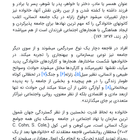
عنوان همسر یا مادر، دختر یا خواهر، پدر یا شوهر، پسر یا برادر و
فرزند داشته با کشته شدن و از بین رفتن نقش آنها، خانواده نیز
دچار تغییرات می‏شود «وقوع زلزله در یک جامعه انسانی، اغلب
کانونهای خانوادگی را که مهم ترین نهادها برای جامعه پذیرکردن و
ایجاد هماهنگی با هنجارهای اجتماعی فرزندان است از هم می‏پاشد»
(م. زند، 1376: 176) .
افراد در فاجعه دچار یک نوع سردرگمی می‏شوند و از سوی دیگر
جامعه نیز نوعی بی‏سازمانی و بی‏هنجاری را تجربه می‏کند. در
خانواده‏ها شکست ساختارها، هنجار‏ها و کارکردهای خانوادگی پدید
می‏آید، نقشها تغییرمیکند و کارکردها مختل می‏شوند حوادث وسوانح
طبیعی و انسانی، نظیر سیل
[5]
، زلزله
[6]
و جنگ
[7]
در لحظاتی کوتاه
طومار زندگی را در هم پیچیده و بخشی از جامعه را به پدیده
بی‏خانمانی
[8]
و آوارگی ناشی از آن مبتلا میکند این حوادث نه تنها
ازبعد مادی و اقتصادی بلکه از نظر معنوی، روانی واجتماعی نیزآثار
متعددی بر جای میگذارند».
خانواده به لحاظ قدرت نخستین و از نظر گستردگی جهان شمول
ترین سازمان یا نهاد اجتماعی در جامعه وسنگ بنای همه جوامع
بزرگ انسانی است، سی.کوهن و اس. کول (C. Cohn; S. Cole,
2002) محققان روانشناسی فاجعه معتقدند که «خانواده‏ها بعد از یک
رویداد تهدید کننده تحریک به انجام یک اعمال معناداری می‏شوند که