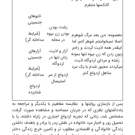
کانکس‏ها متنفرم
تابوهای
جنسیتی
زشت بودن
بودن زن بیوه
(شرایط
معصومه: من بعد مرگ شوهرم
در محله
مداخله گر)
اصلا نمی‏خواستم شوهر کنم، اما
اینقدر همه اذیت کردند و زخم
آزار و اذیت
آزارهای
زبون زدن که زن بیوه تنها بمونه
زنان تنها در
جنسیتی
زشته و مردای اردوگاه اذیت
اردوگاه
می‏کردند مجبور شدم با یک مرد
(شرایط
متاهل ازدواج کنم
ازدواج از سر
مداخله گر)
استیصال
ازدواج
شتابزده
پس از بازسازی روایت‏ها و مقایسه مفاهیم با یکدیگر و مراجعه به
یادداشت‏های نظری که در جریان مصاحبه و مشاهده صورت گرفت
مشخص شد، زنانی که تجربه ازدواج اجباری در زلزله داشته، یا با
تحمیل زور و اجبار مرد خانواده در نقش پدر یا برادر و باهدف داشتن
زندگی خانوادگی و اقتصادی مطلوب تر و تامین خرج زندگی دختر