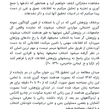
مشاهده مشارکتی کشف خواهیم کرد و همانطور که داده‏ها را جمع
آوری و تجزیه و تحلیل می‏کنیم به اطلاعات عمیق و غنی تر دست
پیدا می‏کنیم که در ادبیات تحقیق آن‏ها ثبت و ذکر نشده‏اند .
برخلاف پژوهش کمی که در آن با استفاده از فنون گوناگون نمونه
گیری احتمالی مواردی انتخاب می‏شوند که نماینده واقعی کل
جامعه‏اند، در پژوهش کیفی نمونه‏ها به طور هدفمند انتخاب می‏شوند
و پژوهش گر عمدا به انتخاب محیط‏ها، افراد یا رخ دادهای ویژه‏ای
می‏پردازد که اطلاعات مهمی را تامین می‏کنند؛ اطلاعاتی که به دست
آوردنشان از طریق سایر انتخاب‏ها میسر نیست و مهم ترین اصلی که
در نظر گرفته می‏شود انتخاب محیط‏ها، زمان‏ها و افرادی است که
قادرند برای پاسخ به پرسش‏های پژوهش اطلاعات لازم را فراهم کنند
(م. ازکیا و ح. ایمانی جاجرمی، 1390: 60) .
میدان مطالعه در این تحقیق 25 زن جوان ساکن در بم بازمانده از
زلزله 1382 است، که بصورت هدفمند نمونه گیری شدند. با تمامی
این زنان مصاحبه عمیق صورت گرفت که از 40 تا 60 دقیقه برای هر
مصاحبه زمان صرف شده است. در ابتدای پژوهش، ابتدا بصورت
نمونه‏گیری هدف‏مند از بین زنانی که تجربه سکونت در چادرو کانکس
و اردوگاههای بم بعد از زلزله داشتند زنانی با معرفی دوستان،
آشنایان و بعضی مسئولین بمی و حتی درخواست خودشان انتخاب
و با ایشان مصاحبه می‏شد.