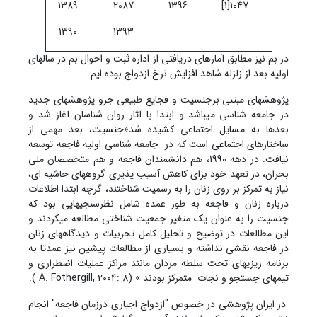
1389
2087
1396
1047[1]
1390
1393
در بم نیز مطابق آمارهای دریافتی از اداره ثبت و احوال بم در سالهای
اولیه بعد از زلزله شاهد افزایش نرخ ازدواج بوده ایم .
پژوهش‏های مبتنی برجنسیت و فجایع طبیعی جزو پژوهشهای جدید
در جامعه شناسی می‏باشد و ابتدا با آثار روان شناسان آغاز شد و
بعدها به مسایل اجتماعی کشیده شد«جنسیت، بعد مهمی از
ساختارهای اجتماعی است که در جامعه شناسی اولیه فاجعه توسعه
نیافت. در دهه 1990، هم دانشمندان فاجعه و هم متخصصان ملی
بحران، در تعهد خود برای کاهش آسیب پذیری گروه‏های حاشیه ای،
نیاز به تمرکز بر روی زنان را به رسمیت شناختند، گرچه ابتدا اطلاعات
درباره زنان و فاجعه به طور عمده شامل نظرسنجی‏هایی بود که
جنسیت را به عنوان یک متغیر جمعیت شناختی مطالعه می‏کردند و
این مطالعات در توضیح و تحلیل کامل تجربیات و دیدگاه‏های زنان
در فاجعه نقشی نداشته و بسیاری از مطالعات پیشین نیز عمدتا به
برنامه ریزی‏های تحت سلطه مردان مانند مراکز عملیات اضطراری و
تیم‏های جستجو و نجات متمرکز بودند » (A. Fothergill, 2004: 8 ).
در ایران پژوهشی در خصوص "ازدواج اجباری درزمان فاجعه" انجام