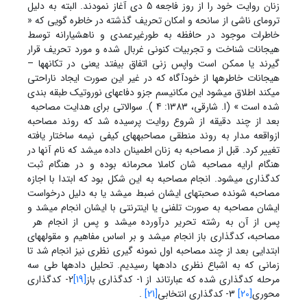
زنان روایت خود را از روز فاجعه 5 دی آغاز نمودند. البته به دلیل
ترومای ناشی از سانحه و امکان تحریف گذشته در خاطره گویی که «
خاطرات موجود در حافظه به طورغیرعمدی و ناهشیارانه توسط
هیجانات شناخت و تجربیات کنونی غربال شده و مورد تحریف قرار
گیرند یا ممکن است واپس زنی اتفاق بیفتد یعنی در تکانه‏ها –
هیجانات خاطره‏ها از خودآگاه که در غیر این صورت ایجاد ناراحتی
میکند اطلاق میشود این مکانیسم جزو دفاع‏های نوروتیک طبقه بندی
شده است » (ا. شارقی، 1383: 4 ). سوالاتی برای هدایت مصاحبه
بعد از چند دقیقه از شروع روایت پرسیده شد که روند مصاحبه
ازواقعه مدار به روند منطقی مصاحبه‏های کیفی نیمه ساختار یافته
تغییر کرد. قبل از مصاحبه به زنان اطمینان داده می‏شد که نام آنها در
هنگام ارایه مصاحبه شان کاملا محرمانه بوده و در هنگام ثبت
کدگذاری می‏شود. انجام مصاحبه به این شکل بود که ابتدا با اجازه
مصاحبه شونده صحبت‏های ایشان ضبط می‏شد یا به دلیل درخواست
ایشان مصاحبه به صورت تلفنی یا اینترنتی با ایشان انجام میشد و
پس از آن به رشته تحریر درآورده میشد و پس از انجام هر
مصاحبه، کدگذاری باز انجام می‏شد و بر اساس مفاهیم و مقوله‏های
ابتدایی بعد از چند مصاحبه اول نمونه گیری نظری نیز انجام شد تا
زمانی که به اشباع نظری داده‏ها رسیدیم. تحلیل داده‏ها طی سه
مرحله کدگذاری شده که عبارت‏اند از 1- کدگذاری باز
[19]
2- کدگذاری
محوری
[20]
3- کدگذاری انتخابی
[21]
.