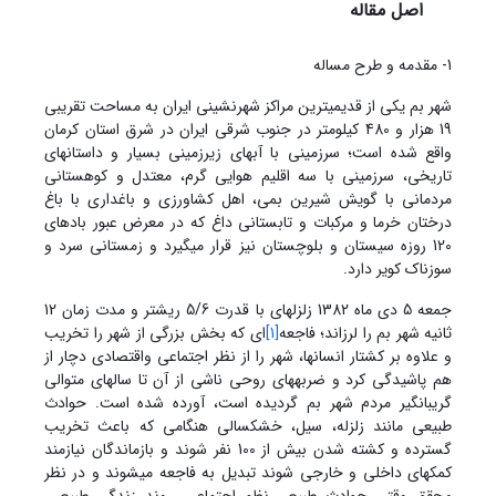
اصل مقاله
1- مقدمه و طرح مساله
شهر بم یکی از قدیمی‏ترین مراکز شهرنشینی ایران به مساحت تقریبی
19 هزار و 480 کیلومتر در جنوب شرقی ایران در شرق استان کرمان
واقع شده است؛ سرزمینی با آبهای زیرزمینی بسیار و داستانهای
تاریخی، سرزمینی با سه اقلیم هوایی گرم، معتدل و کوهستانی
مردمانی با گویش شیرین بمی، اهل کشاورزی و باغداری با باغ
درختان خرما و مرکبات و تابستانی داغ که در معرض عبور بادهای
120 روزه سیستان و بلوچستان نیز قرار میگیرد و زمستانی سرد و
سوزناک کویر دارد.
جمعه 5 دی ماه 1382 زلزله‏ای با قدرت 5/6 ریشتر و مدت زمان 12
ثانیه شهر بم را لرزاند؛ فاجعه
[1]
‏ای که بخش بزرگی از شهر را تخریب
و علاوه بر کشتار انسان‏ها، شهر را از نظر اجتماعی واقتصادی دچار از
هم پاشیدگی کرد و ضربه‏های روحی ناشی از آن تا سالهای متوالی
گریبانگیر مردم شهر بم گردیده است، آورده شده است. حوادث
طبیعی مانند زلزله، سیل، خشکسالی هنگامی که باعث تخریب
گسترده و کشته شدن بیش از 100 نفر شوند و بازماندگان نیازمند
کمک‏های داخلی و خارجی شوند تبدیل به فاجعه می‏شوند و در نظر