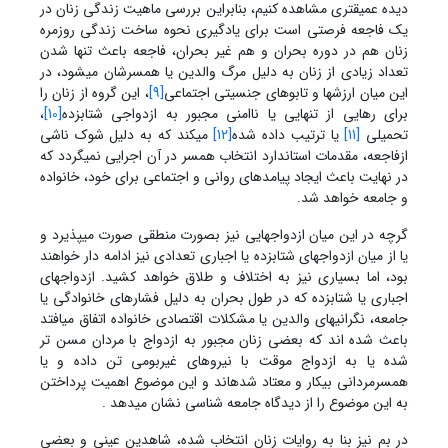
دیده عمیق‏تری مشاهده کنیم، بنابراین بررسی ماهیت زندگی زنان در
یک فاجعه فرصتی است برای یادگیری نحوه ساخت زندگی روزمره
زنان هم در دوره بحران و هم غیر بحران، فاجعه باعث تنها شدن
تعداد زیادی از زنان به دلیل مرگ والدین یا همسرشان می‏شود، در
این میان ارزشها و تابوهای جنسیتی اجتماعی
[9]
، این گروه از زنان را
برای رهایی از تنهایی یا ناامنی مجبور به ازدواجی شتابزده
[10]
،
تحمیلی
[11]
یا ترتیب داده شده
[12]
می‏کند که به دلیل شوک ناشی
ازفاجعه، مقدمات استاندارد انتخاب همسر در آن اجرایی نمی‏گردد که
در نهایت باعث ایجاد پیامدهای روانی و اجتماعی برای خود، خانواده
و جامعه خواهد شد.
گرچه در این میان ازدواجهایی نیز بصورت منطقی صورت می‏پذیرد و
یا از میان ازدواجهای شتابزده یا اجباری تعدادی نیز ادامه دار خواهند
بود، اما بسیاری نیز به اختلاف و طلاق خواهد کشید. ازدواجهای
اجباری یا شتابزده که در طول بحران به دلیل فشارهای خانوادگی یا
جامعه، نگرانی‏های والدین یا مشکلات اقتصادی خانواده اتفاق می‏افتد
باعث شده اند که بعضی زنان مجبور به ازدواج با مردان مسن تر
شده یا به ازدواج موقت با نیروهای غیربومی تن داده و یا
همسرمردانی بیکار و معتاد شده‏اند و این موضوع اهمیت پرداختن
به این موضوع را از دیدگاه جامعه شناسی نشان میدهد .
در بم نیز بنا به روایات زنان انتخاب شده، شاهدین عینی و بعضی