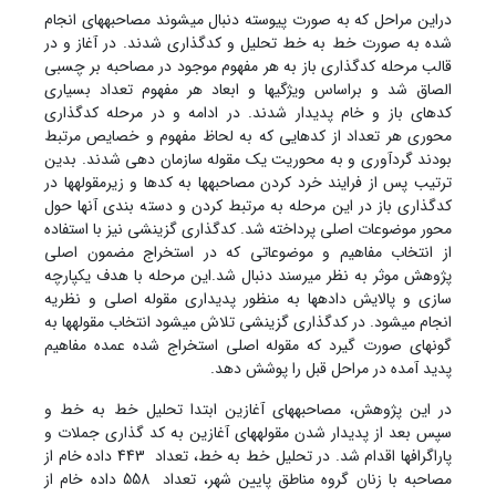
دراین مراحل که به صورت پیوسته دنبال می‏شوند مصاحبه‏های انجام
شده به صورت خط به خط تحلیل و کدگذاری شدند. در آغاز و در
قالب مرحله کدگذاری باز به هر مفهوم موجود در مصاحبه بر چسبی
الصاق شد و براساس ویژگی‏ها و ابعاد هر مفهوم تعداد بسیاری
کدهای باز و خام پدیدار شدند. در ادامه و در مرحله کدگذاری
محوری هر تعداد از کدهایی که به لحاظ مفهوم و خصایص مرتبط
بودند گردآوری و به محوریت یک مقوله سازمان دهی شدند. بدین
ترتیب پس از فرایند خرد کردن مصاحبه‏ها به کدها و زیرمقوله‏ها در
کدگذاری باز در این مرحله به مرتبط کردن و دسته بندی آن‏ها حول
محور موضوعات اصلی پرداخته شد. کدگذاری گزینشی نیز با استفاده
از انتخاب مفاهیم و موضوعاتی که در استخراج مضمون اصلی
پژوهش موثر به نظر می‏رسند دنبال شد.این مرحله با هدف یکپارچه
سازی و پالایش داده‏ها به منظور پدیداری مقوله اصلی و نظریه
انجام می‏شود. در کدگذاری گزینشی تلاش می‏شود انتخاب مقوله‏ها به
گونه‏ای صورت گیرد که مقوله اصلی استخراج شده عمده مفاهیم
پدید آمده در مراحل قبل را پوشش دهد.
در این پژوهش، مصاحبه‏های آغازین ابتدا تحلیل خط به خط و
سپس بعد از پدیدار شدن مقوله‏های آغازین به کد گذاری جملات و
پاراگراف‏ها اقدام شد. در تحلیل خط به خط، تعداد 443 داده خام از
مصاحبه با زنان گروه مناطق پایین شهر، تعداد 558 داده خام از