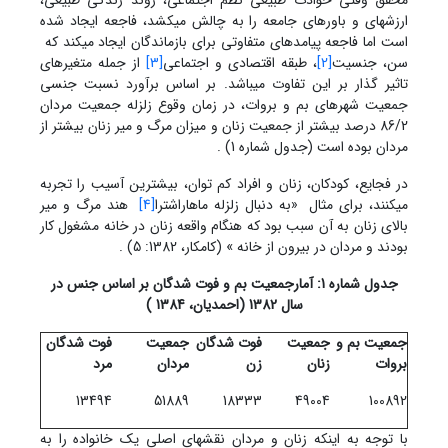
محقق وقتی حوادث طبیعی نظم اجتماعی، روند زندگی طبیعی،
ارزشهای و باورهای جامعه را به چالش می‏کشد، فاجعه ایجاد شده
است اما فاجعه پیامدهای متفاوتی برای بازماندگان ایجاد می‏کند که
سن، جنسیت
[2]
، طبقه اقتصادی و اجتماعی
[3]
از جمله متغیرهای
تاثیر گذار بر این تفاوت می‏باشد. بر اساس برآورد نسبت جنسی
جمعیت شهرهای بم و بروات، در زمان وقوع زلزله جمعیت مردان
86/2 درصد بیشتر از جمعیت زنان و میزان مرگ و میر زنان بیشتر از
مردان بوده است (جدول شماره 1) .
در فجایع، کودکان، زنان و افراد کم توان، بیشترین آسیب را تجربه
می‏کنند، برای مثال «به دنبال زلزله ماهاراشترا
[4]
هند مرگ و میر
بالای زنان به آن سبب بود که هنگام واقعه زنان در خانه مشغول کار
بودند و مردان در بیرون از خانه » (کامکار، 1382: 5) .
جدول شماره 1: آمارجمعیت بم و فوت شدگان بر اساس جنس در
سال 1382 (احمدیان، 1384 )
جمعیت بم و
جمعیت
فوت شدگان
جمعیت
فوت شدگان
بروات
زنان
زن
مردان
مرد
13494
51889
18333
49004
100892
با توجه به اینکه زنان و مردان نقش‏های اصلی یک خانواده را به