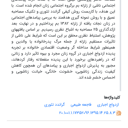
اجتماعی ناشی از زلزله بم برگروه اجتماعی زنان انجام شده است. با
این هدف، با کاربست روش کیفی گراندد تئوری و تکنیک مصاحبه
عمیق و با روش نمونه گیری هدفمند به بررسی پیامدهای اجتماعی
در زنان نجات یافته از زلزله 1382 بم پرداختیم و در نهایت بعد
ازکدگذاری 25 مصاحبه به اشباع نظری رسیدیم. بر اساس یافته‏های
پژوهش، استنباط نظری محقق بر این است که شرایط علی ناشی از
تاثیرات مستقیم زلزله از جمله مرگ پدرخانواده یا والدین و
همینطور شرایط مداخله گر وضعیت اقتصادی خانواده بر تجربه
پدیده ازدواج اجباری در گروه زنان مجرد و بیوه تاثیر دارد و زنانی
که در راهبردهای برخورد با این پدیده منفعلانه رفتار کرده‏اند،
مجبور به پذیرش ازدواج اجباری و پیامدهای آن همچون کاهش
کیفیت زندگی زناشویی، خشونت خانگی، خیانت زناشویی و
احساس خشم شده اند.
کلیدواژه‌ها
ازدواج اجباری
فاجعه طبیعی
گراندد تئوری
20.1001.1.17352096.1395.14.25.8.3