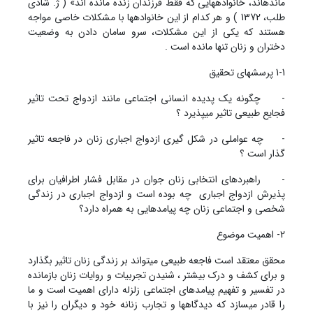
مانده‏اند، خانواده‏هایی که فقط فرزندان زنده مانده اند» ( ژ. شادی
طلب، 1372 ) و هر کدام از این خانواده‏ها با مشکلات خاصی مواجه
هستند که یکی از این مشکلات، سرو سامان دادن به وضعیت
دختران و زنان تنها مانده است .
1-1 پرسشهای تحقیق
- چگونه یک پدیده انسانی اجتماعی مانند ازدواج تحت تاثیر
فجایع طبیعی تاثیر می‏پذیرد ؟
- چه عواملی در شکل گیری ازدواج اجباری زنان در فاجعه تاثیر
گذار است ؟
- راهبردهای انتخابی زنان جوان در مقابل فشار اطرافیان برای
پذیرش ازدواج اجباری چه بوده است و ازدواج اجباری در زندگی
شخصی و اجتماعی زنان چه پیامدهایی به همراه دارد؟
2- اهمیت موضوع
محقق معتقد است فاجعه طبیعی می‏تواند بر زندگی زنان تاثیر بگذارد
و برای کشف و درک بیشتر ، شنیدن تجربیات و روایات زنان بازمانده
در تفسیر و تفهیم پیامدهای اجتماعی زلزله دارای اهمیت است و ما
را قادر می‏سازد که دیدگاه‏ها و تجارب زنانه خود و دیگران را نیز با