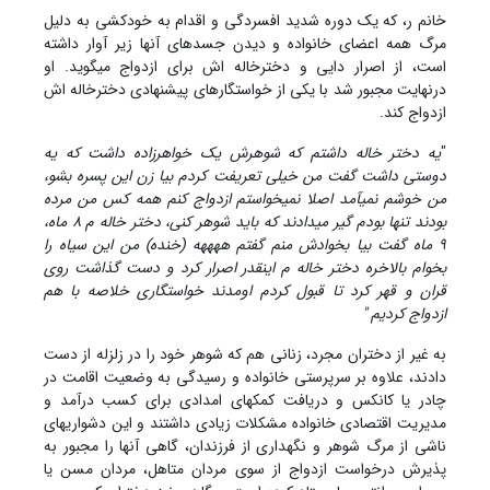
خانم ر، که یک دوره شدید افسردگی و اقدام به خودکشی به دلیل
مرگ همه اعضای خانواده و دیدن جسدهای آنها زیر آوار داشته
است، از اصرار دایی و دخترخاله اش برای ازدواج می‏گوید. او
درنهایت مجبور شد با یکی از خواستگارهای پیشنهادی دخترخاله اش
ازدواج کند.
"
یه دختر خاله داشتم که شوهرش یک خواهرزاده داشت که یه
دوستی داشت گفت من خیلی تعریفت کردم بیا زن این پسره بشو،
من خوشم نمی‏آمد اصلا نمی‏خواستم ازدواج کنم همه کس من مرده
بودند تنها بودم گیر می‏دادند که باید شوهر کنی، دختر خاله م 8 ماه،
9 ماه گفت بیا بخوادش منم گفتم ههههه (خنده) من این سیاه را
بخوام بالاخره دختر خاله م اینقدر اصرار کرد و دست گذاشت روی
قران و قهر کرد تا قبول کردم اومدند خواستگاری خلاصه با هم
ازدواج کردیم "
به غیر از دختران مجرد، زنانی هم که شوهر خود را در زلزله از دست
دادند، علاوه بر سرپرستی خانواده و رسیدگی به وضعیت اقامت در
چادر یا کانکس و دریافت کمکهای امدادی برای کسب درآمد و
مدیریت اقتصادی خانواده مشکلات زیادی داشتند و این دشواری‏های
ناشی از مرگ شوهر و نگهداری از فرزندان، گاهی آن‏ها را مجبور به
پذیرش درخواست ازدواج از سوی مردان متاهل، مردان مسن یا