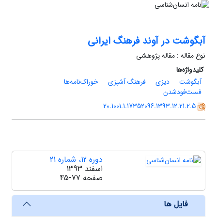
آبگوشت در آوند فرهنگ ایرانی
نوع مقاله : مقاله پژوهشی
کلیدواژه‌ها
آبگوشت
دیزی
فرهنگ آشپزی
خوراک‌نامه‌ها
فست‌فودشدن
20.1001.1.17352096.1393.12.21.2.5
دوره 12، شماره 21
اسفند 1393
صفحه
45-77
فایل ها