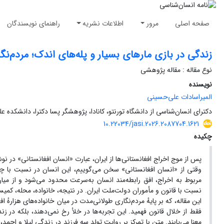
صفحه اصلی
مرور
اطلاعات نشریه
راهنمای نویسندگان
زندگی در بازی مارهای بسیار و پله‌های اندک؛ مردم‌نگا
نوع مقاله : مقاله پژوهشی
نویسنده
المیراسادات علی‌حسینی
دکترای انسان‌شناسی از دانشگاه تورنتو، کانادا، پژوهشگر پسا دکترا، دانشکده علو
10.22034/jasi.2026.2087704.1621
چکیده
پس از موج اخراج افغانستانی‌ها از ایران، عبارت «انسان افغانستانی» در ن
وقتی از «انسان افغانستانی» سخن می‌گوییم، این انسان در نسبت با چه
مربوط به اخراج، افق رابطه‌مند انسان به‌سرعت محدود می‌شود و از میان
نسبت با قانون و مأموران دولت‌ملت ایران. در نتیجه، خانواده، محله، کمی
این مقاله، که بر پایهٔ مردم‌نگاری طولانی‌مدت در میان خانواده‌های هزارهٔ
فقط از خلال قانون فهمید. این تجربه‌ها در خلأ رخ نمی‌دهند، بلکه در ز
معنا می‌یابند. متن با تمرکز بر روایت تولد سه فرزند در زندگی لیلا و اح