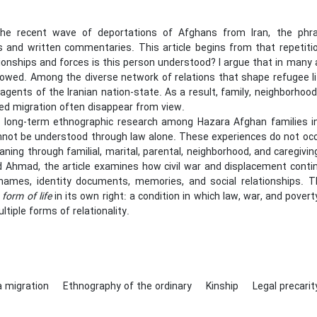
 the recent wave of deportations of Afghans from Iran, the phr
s and written commentaries. This article begins from that repeti
ionships and forces is this person understood? I argue that in many 
rowed. Among the diverse network of relations that shape refugee lif
agents of the Iranian nation-state. As a result, family, neighborhood
ted migration often disappear from view.
 long-term ethnographic research among Hazara Afghan families in Ir
nnot be understood through law alone. These experiences do not occu
ning through familial, marital, parental, neighborhood, and caregiving
d Ahmad, the article examines how civil war and displacement contin
 names, identity documents, memories, and social relationships. Th
a
form of life
in its own right: a condition in which law, war, and pover
ltiple forms of relationality.
a migration
Ethnography of the ordinary
Kinship
Legal precari