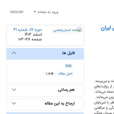
ورود به سامانه
ENGLISH
 ایران
دوره 22، شماره 41
اسفند 1404
صفحه
103-127
فایل ها
XML
اصل مقاله
1.16 M
ند و می‌پرسد:
از روایت‌های
هم رسانی
سته می‌ماند:
ون می‌مانند.
ر را نمی‌توان
ارجاع به این مقاله
گی و مراقبتی
از میدان جنگ،