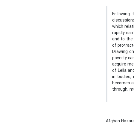
Following
discussion
which relat
rapidly nar
and to the 
of protrac
Drawing on
poverty ca
acquire mea
of Leila an
in bodies,
becomes 
through, mu
Afghan Hazar