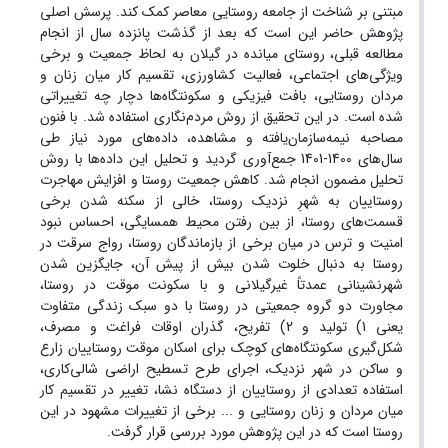
مبتنی بر شناخت از جامعه روستایی معاصر کمک کند. پرسش اصلی
پژوهش حاضر این است که بعد از گذشت پانزده سال از انجام
مطالعه قبلی، روستای میانده در گیلان به لحاظ جمعیت و برخی
ویژگی‌های اجتماعی، فعالیت کشاورزی، تقسیم کار میان زنان و
مردان روستایی، بافت فیزیکی و سکونتگاه‌ها دچار چه تغییراتی
شده است. در این تحقیق از روش مردم‌نگاری استفاده شد. با فنون
مصاحبه نیمه‌سازمان‌یافته و مشاهده، داده‌های مورد نیاز طی
سال‌های 1400-1401 جمع‌آوری گردید و تحلیل این داده‌ها با روش
تحلیل مضمون انجام شد. کاهش جمعیت روستا و افزایش مهاجرت‌
روستاییان به شهرِ نزدیک روستا، خالی ‌از‌ سکنه شدن برخی
قسمت‌های روستا، از بین رفتن محیط همسایگی، احساس نبود
امنیت و ترس در میان برخی از بازماندگان روستا، رواج سرقت در
روستا به دنبال خلوت شدن بیش از پیش آن، جایگزین شدن
شهرنشینانی عمدتاً غیرگیلانی و با سکونت موقت در روستا،
مجاورت دو گروه جمعیتی در روستا با دو سبک زندگی متفاوت
یعنی 1) تولید و 2) تفریح، گذران اوقات فراغت و مصرف،
شکل‌گیری سکونتگاه‌های کوچک برای اسکان موقت روستاییان زارع
و ساکن در شهر نزدیک، اجرای طرح تسطیح اراضی شالی‌کاری،
استفاده تعدادی از روستاییان از دستگاه نشا، تغییر در تقسیم کار
میان مردان و زنان روستایی و ... برخی از تغییرات مشهود در این
روستا است که در این پژوهش مورد بررسی قرار گرفت.