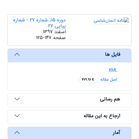
دوره 15، شماره 27 - شماره
پیاپی 27
اسفند 1397
صفحه
125-147
فایل ها
XML
اصل مقاله
479.96 K
هم رسانی
ارجاع به این مقاله
آمار