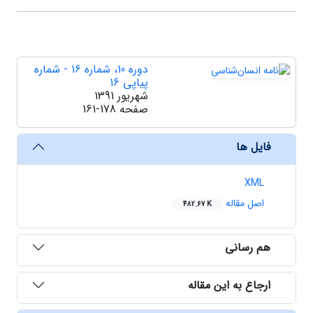
دوره 10، شماره 16 - شماره
پیاپی 16
شهریور 1391
صفحه
161-178
فایل ها
XML
اصل مقاله
482.67 K
هم رسانی
ارجاع به این مقاله