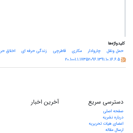
کلیدواژه‌ها
حمل ونقل
چاروادار
مکاری
قاطرچی
زندگی حرفه ای
اخلاق حرف
20.1001.1.17352096.1391.10.16.6.5
دسترسی سریع
آخرین اخبار
صفحه اصلی
درباره نشریه
اعضای هیات تحریریه
ارسال مقاله