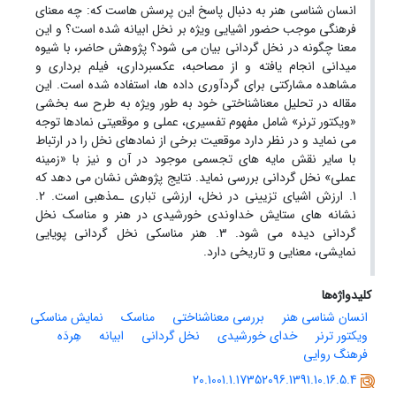
انسان شناسی هنر به دنبال پاسخ این پرسش هاست که: چه معنای
فرهنگی موجب حضور اشیایی ویژه بر نخل ابیانه شده است؟ و این
معنا چگونه در نخل گردانی بیان می شود؟ پژوهش حاضر، با شیوه
میدانی انجام یافته و از مصاحبه، عکسبرداری، فیلم برداری و
مشاهده مشارکتی برای گردآوری داده ها، استفاده شده است. این
مقاله در تحلیل معناشناختی خود به طور ویژه به طرح سه بخشی
«ویکتور ترنر» شامل مفهوم تفسیری، عملی و موقعیتی نمادها توجه
می نماید و در نظر دارد موقعیت برخی از نمادهای نخل را در ارتباط
با سایر نقش مایه های تجسمی موجود در آن و نیز با «زمینه
عملی» نخل گردانی بررسی نماید. نتایج پژوهش نشان می دهد که
1. ارزش اشیای تزیینی در نخل، ارزشی تباری ـمذهبی است. 2.
نشانه های ستایش خداوندی خورشیدی در هنر و مناسک نخل
گردانی دیده می شود. 3. هنر مناسکی نخل گردانی پویایی
نمایشی، معنایی و تاریخی دارد.
کلیدواژه‌ها
انسان شناسی هنر
بررسی معناشناختی
مناسک
نمایش مناسکی
ویکتور ترنر
خدای خورشیدی
نخل گردانی
ابیانه
هِردَه
فرهنگ روایی
20.1001.1.17352096.1391.10.16.5.4