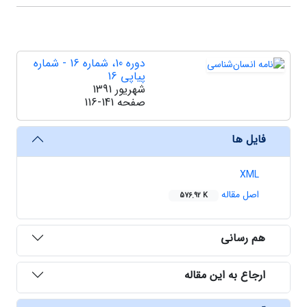
دوره 10، شماره 16 - شماره
پیاپی 16
شهریور 1391
صفحه
116-141
فایل ها
XML
اصل مقاله
576.92 K
هم رسانی
ارجاع به این مقاله