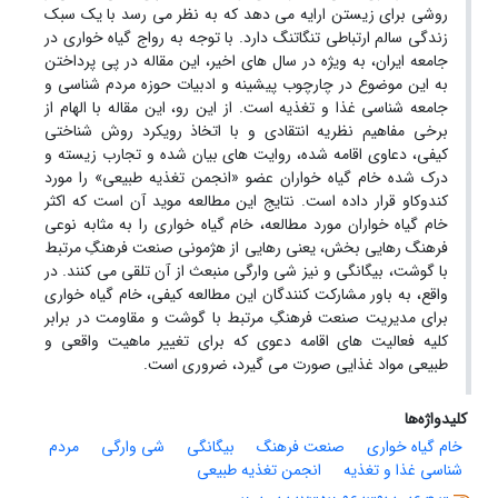
روشی برای زیستن ارایه می دهد که به نظر می رسد با یک سبک
زندگی سالم ارتباطی تنگاتنگ دارد. با توجه به رواج گیاه خواری در
جامعه ایران، به ویژه در سال های اخیر، این مقاله در پی پرداختن
به این موضوع در چارچوب پیشینه و ادبیات حوزه مردم شناسی و
جامعه شناسی غذا و تغذیه است. از این رو، این مقاله با الهام از
برخی مفاهیم نظریه انتقادی و با اتخاذ رویکرد روش شناختی
کیفی، دعاوی اقامه شده، روایت های بیان شده و تجارب زیسته و
درک شده خام گیاه خواران عضو «انجمن تغذیه طبیعی» را مورد
کندوکاو قرار داده است. نتایج این مطالعه موید آن است که اکثر
خام گیاه خواران مورد مطالعه، خام گیاه خواری را به مثابه نوعی
فرهنگ رهایی بخش، یعنی رهایی از هژمونی صنعت فرهنگِ مرتبط
با گوشت، بیگانگی و نیز شی وارگی منبعث از آن تلقی می کنند. در
واقع، به باور مشارکت کنندگان این مطالعه کیفی، خام گیاه خواری
برای مدیریت صنعت فرهنگِ مرتبط با گوشت و مقاومت در برابر
کلیه فعالیت های اقامه دعوی که برای تغییر ماهیت واقعی و
طبیعی مواد غذایی صورت می گیرد، ضروری است.
کلیدواژه‌ها
خام گیاه خواری
صنعت فرهنگ
بیگانگی
شی وارگی
مردم
شناسی غذا و تغذیه
انجمن تغذیه طبیعی