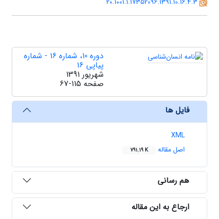
20.1001.1.17352096.1391.10.16.4.3
دوره 10، شماره 16 - شماره
پیاپی 16
شهریور 1391
صفحه
67-115
فایل ها
XML
اصل مقاله
791.19 K
هم رسانی
ارجاع به این مقاله