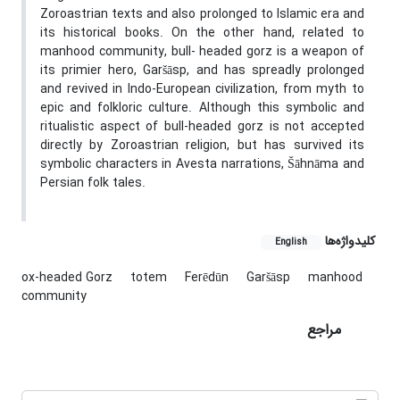
Zoroastrian texts and also prolonged to Islamic era and
its historical books. On the other hand, related to
manhood community, bull- headed gorz is a weapon of
its primier hero, Garšāsp, and has spreadly prolonged
and revived in Indo-European civilization, from myth to
epic and folkloric culture. Although this symbolic and
ritualistic aspect of bull-headed gorz is not accepted
directly by Zoroastrian religion, but has survived its
symbolic characters in Avesta narrations, Šāhnāma and
Persian folk tales.
کلیدواژه‌ها
English
ox-headed Gorz
totem
Ferēdūn
Garšāsp
manhood
community
مراجع