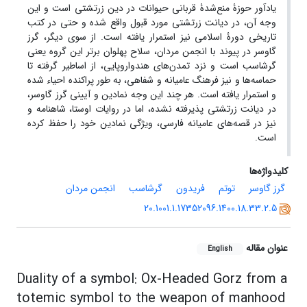
یادآور حوزۀ منع‌شدۀ قربانی حیوانات در دین زرتشتی است و این
وجه آن، در دیانت زرتشتی مورد قبول واقع ‌شده و حتی در کتب
تاریخی دورۀ اسلامی نیز استمرار یافته است. از سوی دیگر، گرز
گاوسر در پیوند با انجمن مردان، سلاح پهلوان برتر این گروه یعنی
گرشاسب است و نزد تمدن‌های هندواروپایی، از اساطیر گرفته تا
حماسه‌ها و نیز فرهنگ عامیانه و شفاهی، به طور پراکنده احیاء شده
و استمرار یافته است. هر چند این وجه نمادین و آیینی گرز گاوسر،
در دیانت زرتشتی پذیرفته ‌نشده، اما در روایات اوستا، شاهنامه و
نیز در قصه‌های عامیانه فارسی، ویژگی نمادین خود را حفظ کرده
است.
کلیدواژه‌ها
گرز گاوسر
توتم
فریدون
گرشاسب
انجمن مردان
20.1001.1.17352096.1400.18.33.2.5
عنوان مقاله
English
Duality of a symbol: Ox-Headed Gorz from a
totemic symbol to the weapon of manhood