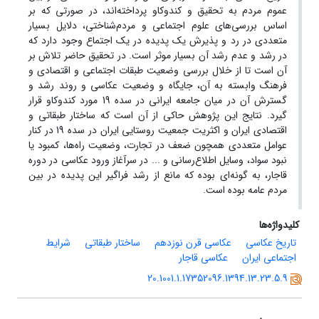
عموم مردم به تحقیق و کندوکاو پرداخته‌اند، در صورتی که بر
اساس بررسی‌های علوم اجتماعی و مردم‌شناختی، دلایل بسیار
متعددی در رد و پذیرش یک پدیده در یک اجتماع وجود دارد که
در رشد و عدم رشد آن بسیار موثر است. در تحقیق حاضر تلاش بر
آن است تا از خلال بررسی وضعیت طبقات اجتماعی و اقتصادی و
فرهنگ وابسته به آن، جایگاه و وضعیت عکاسی و روند رشد و
گسترش آن در میان جامعه ایرانی در سده 19 مورد کندوکاو قرار
گیرد. نتایج این پژوهش حاکی از آن است که ساختار طبقاتی و
اقتصادی ایران و اکثریت جمعیت روستایی ایران در سده 19 در کنار
عوامل متعددی همچون ضعف در تجارت، وضعیت راه‌ها، کمبود یا
نبود سواد، وسایل اطلاع‌رسانی و ... در سرآغاز ورود عکاسی در دوره
قاجار، به گونه‌ای بوده که مانع از رشد فراگیر این پدیده در بین
مردم عامه بوده است.
کلیدواژه‌ها
تاریخ عکاسی
عکاسی قرن نوزدهم
ساختار طبقاتی
شرایط
اجتماعی ایران
عکاسی قاجار
20.1001.1.17352096.1394.13.23.5.9