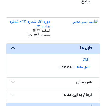
مراجع
دوره 13، شماره 23 - شماره
پیاپی 23
اسفند 1394
صفحه
130-159
فایل ها
XML
اصل مقاله
959.69 K
هم رسانی
ارجاع به این مقاله