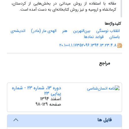
مقاله با استفاده از روش میدانی در بخش‌هایی از کردستان،
کرمانشاه و ارومیه و نیز روش کتابخانه‌ای به دست آمده است.
کلیدواژه‌ها
انقلاب نوسنگی
بین‌النهرین
هنر
الهه‌ی مار (مادر)
اندیشه‌ی
باستان
قواعد نمادها
20.1001.1.17352096.1394.13.23.4.8
مراجع
دوره 13، شماره 23 - شماره
پیاپی 23
اسفند 1394
صفحه
98-129
فایل ها