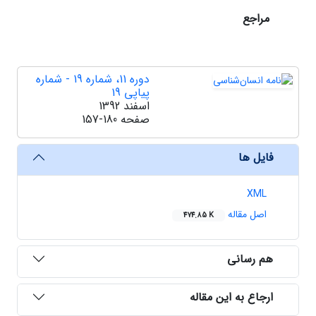
مراجع
دوره 11، شماره 19 - شماره
پیاپی 19
اسفند 1392
صفحه
157-180
فایل ها
XML
اصل مقاله
474.85 K
هم رسانی
ارجاع به این مقاله