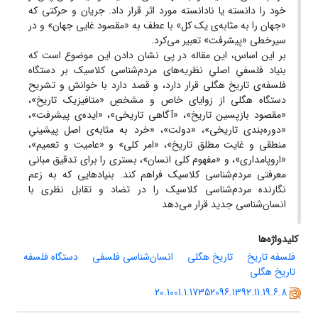
خود را دانسته یا نادانسته مورد اثر قرار داد. جریان و حرکتی که
«جهان را به مثابه‌ی یک کل» با عطف به «مقصود غایی جهان» و در
سیرخطی «پیشرفت» تعبیر می‌کرد.
بر این اساس، این مقاله در پی نشان دادن این موضوع است که
بنیاد فلسفیِ اصلیِ نظریه‌های مردم‌شناسی کلاسیک بر دستگاه
فلسفه‌ی تاریخ هگلی قرار دارد، و قصد دارد با خوانش و تشریح
دستگاه هگلی از زوایای خاص و مشخصِ «متافیزیک تاریخ»،
«مقصود بازپسین تاریخ»، «آگاهی تاریخی»، «ایده‌ی پیشرفت»،
«دوره‌بندی تاریخی»، «دولت»، «خرد به مثابه‌ی اصل پیشینیِ
منطقی و غایت مطلق تاریخ»، «امر کلی» و «عامیت و تعمیم»،
«اروپامداری»، و «مفهوم کلی انسان»، بستری را برای تدقیق مبانی
معرفتی مردم‌شناسی کلاسیک فراهم کند. بنیادهایی که به زعم
نگارنده مردم‌شناسی کلاسیک را در تضاد و تقابل نظری با
انسان‌شناسی جدید قرار می‌دهد
کلیدواژه‌ها
فلسفه تاریخ
تاریخ هگلی
انسان‌شناسی فلسفی
دستگاه فلسفه
تاریخ هگلی
20.1001.1.17352096.1392.11.19.6.8