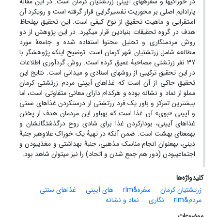
در خوراکی‏ها و سفره‏های آیینی زرتشتیان کرمان است.
در این مقاله
پارادایم اصلی بر محوریت تفسیرگرایی قرار گرفته است و رویکرد آن
استقرایی و ماهیت تحقیق از نوع کیفی است. این تحقیق به‏لحاظ
هدف در گروه تحقیقات بنیادین قرار می‏گیرد.
در این پژوهش از دو
روش مردم‏نگاری و تحلیل محتوا استفاده شده و جامعۀ مورد
مطالعه شامل زرتشتیان شهر کرمان است. توضیح اینکه پژوهشگر با
37 نفر زرتشتی مصاحبۀ عمیق کرده است. روش گرد‌آوری اطلاعات
در این تحقیق ترکیبی از روش‏های اسنادی و میدانی است. نتایج این
تحقیق حاکی از آن است که غذاهای آیینی مردم زرتشتی کرمان
مملو از نماد و نشانه بوده و هرکدام دارای معانی متفاوتی است، اما
بیشترین تمرکز و باور یک فرد زرتشتی از درست‏کردن غذاهای سنتی
و آیینی «بوی» آن غذا است که به‏باور این مردمان هدف از پختن
غذاهای آیینی، بودارکردن غذا برای شادی روح درگذشتگانشان و
به‏معنای بهشت است. ضمن آنکه در تهیۀ یک خوراک علاوه‏بر جنبۀ
دینی، به‏عنوان انجام مناسک مذهبی، جنبۀ بهداشتی و مغذی‏بودن و
اجتماعی‏بودن (دور هم جمع شدن و اتحاد) را نیز می‏توان شاهد بود.
کلیدواژه‌ها
زرتشتیان کرمان
سفره&‌‌‌‌‌‌‌rlm
های آیینی
غذاهای سنتی
مردم&‌‌‌‌‌‌‌rlm
نگاری
نماد و نشانه
موضوعات