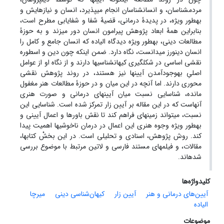
مردم‏شناسان، و ‏انسان‏شناسان انجام می‏پذیرد، انسان و نیازهایش و
به‏طور ویژه، در پدیدۀ درمانی، قضیۀ شفا و شفایابی مطرح است،
بنابراین همۀ ابعاد پژوهش پیرامون انسان دور می‏زند و به حوزۀ
مطالعات دینی، به‏طور ویژه دیدگاه الیاده که انسان جامع و کامل را
انسان دین‏ورز می‏دانست، نگاه دارد. ضمن اینکه چون دین و اسطوره
نقشی اساسی در شکل‏گیری کیهان‏شناسی‏ها دارند و از نگاه او از عوامل
اصلیِ به‏وجودآمدن آیین‏ها نیز هستند، در روند پژوهش نقشی
محوری دارند. اما آنچه در این میان و در حوزۀ مطالعات هنر مغفول
مانده، شناسایی نسبت میان آیین‏های درمانی و صورت هنری
آنهاست که در این مقاله بر آیین زار تمرکز شده است. شناسایی این
نسبت، می‏تواند زمینه‏ای فراهم کند تا نقش باورها و اعمال آیینی و
به‏طور ویژه وجوه هنری این اعمال در درمان ناخوشی‏ها اهمیت پیدا
کند. روش پژوهش، اسنادی و تحلیلی است. در این بخشْ کتاب‏ها،
مقالات، و فیلم‏های مستند فارسی و لاتین مرتبط با موضوع بررسی
شده‏اند.
کلیدواژه‌ها
آیین‌های درمانی و هنر
آیین زار
کیهان‌شناسی دینی
میرچا
الیاده
موضوعات