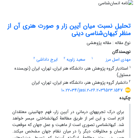
تحلیل نسبت میان آیین زار و صورت هنری آن از
منظر کیهان‌شناسی دینی
نوع مقاله : مقاله پژوهشی
نویسندگان
2
2
1
مهدی اصل مرز
سعید زاویه
ایرج داداشی
1
استادیار گروه پژوهش هنر، دانشگاه هنر ایران، تهران، ایران (نویسنده
مسئول)
2
دانشیار گروه پژوهش هنر، دانشگاه هنر ایران، تهران، ایران
10.22034/jasi.2026.2039523.1547
چکیده
برای درک تجربه‏های درمانی در آیین زار، فهم جهان‏بینی معتقدان
لازم است و این امر از طریق مطالعۀ کیهان‏شناختی میسر خواهد
شد. کیهان‏شناسی تصوری است از ماهیت و عمل جهان که موقعیت
انسان و مخلوقات دیگر را در میان نظام جهان مشخص می‏کند.
چون در روند مطالعۀ این‏گونه آیین‏ها که توسط دین‏پژوهان،