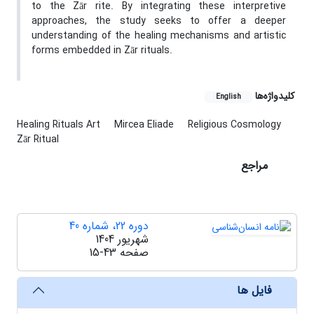
to the Zār rite. By integrating these interpretive
approaches, the study seeks to offer a deeper
understanding of the healing mechanisms and artistic
forms embedded in Zār rituals.
کلیدواژه‌ها
English
Healing Rituals Art
Mircea Eliade
Religious Cosmology
Zār Ritual
مراجع
دوره 22، شماره 40
شهریور 1404
صفحه
15-43
فایل ها