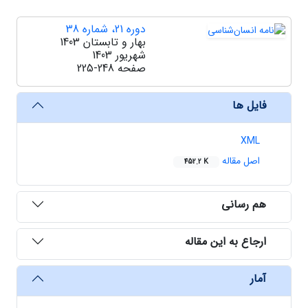
دوره 21، شماره 38
بهار و تابستان 1403
شهریور 1403
صفحه
225-248
فایل ها
XML
اصل مقاله
452.2 K
هم رسانی
ارجاع به این مقاله
آمار