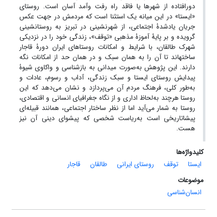
دورافتاده از شهرها یا فاقد راه رفت وآمد آسان است. روستای
«ایستا» در این میانه یک استثنا است که مردمش در جهت عکس
جریان یادشدۀ اجتماعی، از شهرنشینی در تبریز به روستانشینی
گرویده و بر پایۀ آموزۀ مذهبی «توقف»، زندگی خود را در نزدیکی
شهرک طالقان، با شرایط و امکانات روستاهای ایران دورۀ قاجار
ساخته­اند تا آن را به همان سبک و در همان حد از امکانات نگه
دارند. این پژوهش به‌صورت میدانی به بازشناسی و واکاوی شیوۀ
پیدایش روستای ایستا و سبک زندگی، آداب و رسوم، عادات و
به‌طور کلی، فرهنگ مردم آن می‌پردازد و نشان می‌دهد که این
روستا هرچند به‌لحاظ اداری و از نگاه جغرافیای انسانی و اقتصادی،
روستا به شمار می‌آید اما از نظر ساختار اجتماعی، همانند قبیله‌ای
پیشاتاریخی است به‌ریاست شخصی که پیشوای دینی آن نیز
هست.
کلیدواژه‌ها
ایستا
توقف
روستای ایرانی
طالقان
قاجار
موضوعات
انسان‌شناسی