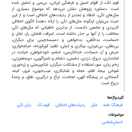
قوم لک، از اقوام اصیل و فرهنگی ایرانی، بررسی و تحلیل شده
است. دستاورد پژوهش نشان می‌دهد که موضوع بسیاری از
مثل‌های لکی، انتقاد و تحذیر از رذیلت‌های اخلاقی است و از این
حیث می‌توان اینگونه مثل‌های لکی را ارائه دهندۀ الگوی اخلاقی
کاربردی و جامعی دانست. از بدترین خلقیاتی که مثل‌های لکی
مخاطب را از آنها بر حذر داشته است، اسراف، افشای راز، بُخل و
خساست، بدخُلقی، بدخواهی و دسیسه‌چینی برای دیگران،
بی‌عقلی، بی‌غیرتی، بیکاری و تنبلی، تقلید کورکورانه، حرام‌خواری،
حرص و آز، حسادت، خداناترسی، خشم، خودخواهی، خیانت در
امانتداری، دروغ، دزدی، دشمنی، دشنام و ناسزاگویی، دوبه‌هم‌زنی،
زخم زبان، سوء استفاده از مشکلات دیگران، شکم‌پرستی و پُرخوری،
شوخی بیجا، ظلم، عجله و شتابکاری، عیب‌جویی، غرور، کینه،
گستاخی در پیشگاه الهی، لجاجت، نزاع و درگیری، نفاق، و وعدۀ
دروغ است.
کلیدواژه‌ها
فرهنگ عامه
مَثَل
رذیلت‌های اخلاقی
قوم لک
زبان لکی
موضوعات
انسان‌شناسی