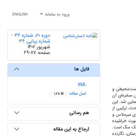
ورود به سامانه
ENGLISH
دوره 20، شماره 36 -
شماره پیاپی 36
شهریور 1402
صفحه
69-87
فایل ها
XML
زیست‌محیطی و
اصل مقاله
1.28 M
ش صخره‌ای آن
ه‌ای شناسایی شد. این
ث، ترکیبی از
هم رسانی
های میرملاس و
ورت خراشیده
 کمک سگ است.
ارجاع به این مقاله
تان، نگارنده