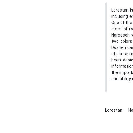
Lorestan is
including 
One of the 
a set of r
Nargeseh v
two colors
Dosheh cav
of these m
been depic
informatio
the import
and ability 
Lorestan
N