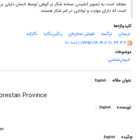
معتقد است به تصویر کشیدن صحنه شکار بز کوهی توسط انسان دلیلی بر اهم
است که دارای مهارت و توانایی در امر شکار هستند.
کلیدواژه‌ها
لرستان
نرگسه
نقوش صخره‌ای
رنگین‌نگاره
نگارکند
20.1001.1.17352096.1402.20.36.3.6
موضوعات
انسان‌شناسی
عنوان مقاله
English
orestan Province
نویسنده
English
an
چکیده
English