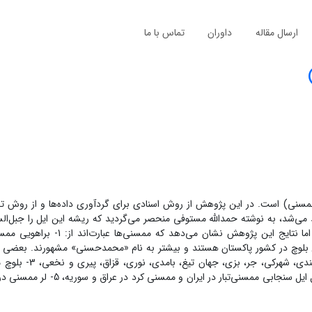
ارسال مقاله
داوران
تماس با ما
(ممسنی) است. در این پژوهش از روش اسنادی برای گردآوری داده‌ها و از روش ت
می‌شد، به نوشته حمدالله مستوفی منحصر می‌گردید که ریشه این ایل را جبل‌ال
ناحیه شامات معرفی می‌کند که در اوایل قرن ششم وارد ایران شده‌اند. اما نتایج ای
 بلوچ در کشور پاکستان هستند و بیشتر به نام «محمدحسنی» مشهورند. بعضی از
جنوب افغانستان زندگی می‌کنند، 2- سیستانی ممسنی شامل
شه‌بخش (اسماعیل زهی)، هاشم زهی و نوشیروانی، 4- کرد ممسنی، شامل ایل سنجابی 