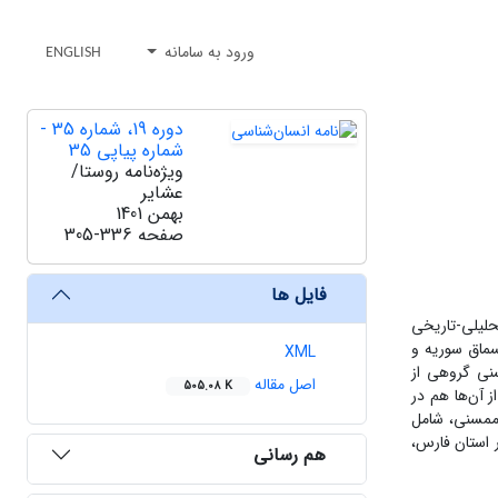
ورود به سامانه
ENGLISH
دوره 19، شماره 35 -
شماره پیاپی 35
ویژه‌نامه روستا/
عشایر
بهمن 1401
صفحه
305-336
فایل ها
حلیلی-تاریخی
سماق سوریه و
XML
ن پژوهش نشان می‌دهد که ممسنی‌ها عبارت‌اند از: 1- براهویی ممسنی گروهی از
اصل مقاله
505.08 K
 آن‌ها هم در
 طوایف سربندی، شهرکی، جر، بزی، جهان تیغ، بامدی، نوری، قزاق، پیری و نخعی، 3- بلوچ ممسنی، شامل
ممسنی‌تبار در ایران و ممسنی کرد در عراق و سوریه، 5- لر ممسنی در استان فارس،
هم رسانی