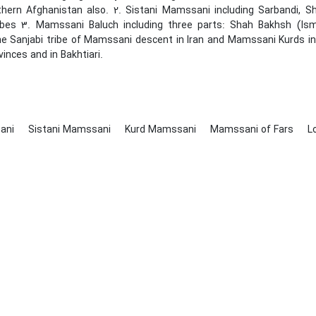
uthern Afghanistan also. 2. Sistani Mamssani including Sarbandi, Sh
ibes 3. Mamssani Baluch including three parts: Shah Bakhsh (Is
the Sanjabi tribe of Mamssani descent in Iran and Mamssani Kurds in
nces and in Bakhtiari.
sani
Sistani Mamssani
Kurd Mamssani
Mamssani of Fars
L