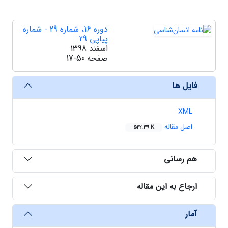
دوره 16، شماره 29 - شماره
پیاپی 29
اسفند 1398
صفحه
17-50
فایل ها
XML
اصل مقاله
522.39 K
هم رسانی
ارجاع به این مقاله
آمار