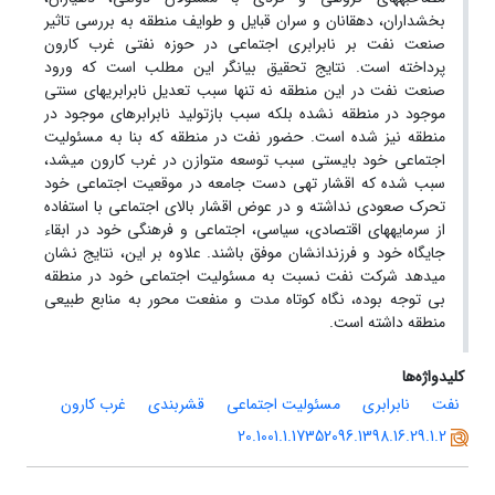
بخشداران، دهقانان و سران قبایل و طوایف منطقه به بررسی تاثیر
صنعت نفت بر نابرابری اجتماعی در حوزه نفتی غرب کارون
پرداخته است. نتایج تحقیق بیانگر این مطلب است که ورود
صنعت نفت در این منطقه نه تنها سبب تعدیل نابرابریهای سنتی
موجود در منطقه نشده بلکه سبب بازتولید نابرابرهای موجود در
منطقه نیز شده است. حضور نفت در منطقه که بنا به مسئولیت
اجتماعی خود بایستی سبب توسعه متوازن در غرب کارون می­شد،
سبب شده که اقشار تهی دست جامعه در موقعیت اجتماعی خود
تحرک صعودی نداشته و در عوض اقشار بالای اجتماعی با استفاده
از سرمایه­های اقتصادی، سیاسی، اجتماعی و فرهنگی خود در ابقاء
جایگاه خود و فرزندانشان موفق باشند. علاوه بر این، نتایج نشان
می­دهد شرکت نفت نسبت به مسئولیت اجتماعی خود در منطقه
بی توجه بوده، نگاه کوتاه مدت و منفعت محور به منابع طبیعی
منطقه داشته است.
کلیدواژه‌ها
نفت
نابرابری
مسئولیت اجتماعی
قشربندی
غرب کارون
20.1001.1.17352096.1398.16.29.1.2