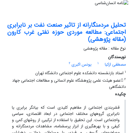
تحلیل مردمنگارانه از تاثیر صنعت نفت بر نابرابری
اجتماعی: مطالعه موردی حوزه نفتی غرب کارون
(مقاله پژوهشی)
نوع مقاله : مقاله پژوهشی
نویسندگان
2
1
مصطفی ازکیا
یونس اکبری
1
استاد بازنشسته دانشکده علوم اجتماعی دانشگاه تهران
2
عضو هیئت علمی پژوهشگاه علوم انسانی و مطالعات اجتماعی جهاد
دانشگاهی
چکیده
قشربندی اجتماعی از مفاهیم کلیدی است که بیانگر برابری یا
نابرابری گروه­های مختلف اجتماعی در ابعاد اقتصادی، سیاسی
و
اجتماعی است
. این تحقیق با استفاده از ترکیبی از روشهای کمی و
کیفی و با بهره­گیری از ابزار پرسشنامه، مشاهدات مردم­نگارانه و
مصاحبه­های گروهی و فردی با مسئولان دولتی، دهیاران،