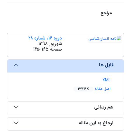
مراجع
دوره 16، شماره 28
شهریور 1398
صفحه
145-165
فایل ها
XML
اصل مقاله
373.4 K
هم رسانی
ارجاع به این مقاله