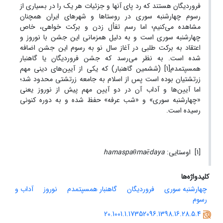
فروردیگان هستند که رد پای آنها و جزئیات هر یک را در بسیاری از
رسوم چهارشنبه ‌سوری در روستاها و شهرهای ایران همچنان
مشاهده می‌کنیم؛ اما رسم تفأل زدن و برکت ‌خواهی، خاص
چهارشنبه سوری است و به دلیل همزمانی این جشن با نوروز و
اعتقاد به برکت ‌طلبی در آغاز سال نو به رسوم این جشن اضافه
شده است. به نظر می‌رسد که جشن فروردیگان یا گاهنبار
همسپتمدم[1] (ششمین گاهنبار) که یکی از آیین‌های دینی مهم
زرتشتیان بوده است پس از اسلام به جامعه زرتشتی محدود شد؛
اما آیین‌ها و آداب آن در دو آیین مهم پیش از نوروز یعنی
«چهارشنبه ‌سوری» و «شب عرفه» حفظ شده و به دوره کنونی
رسیده است.
[1] اوستایی:
hamaspaθmaēdaya
کلیدواژه‌ها
چهارشنبه ‌سوری
فروردیگان
گاهنبار همسپتمدم
نوروز
آداب و
رسوم
20.1001.1.17352096.1398.16.28.5.4