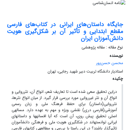
جایگاه داستان‌های ایرانی در کتاب‌های فارسی
مقطع ابتدایی و تأثیر آن بر شکل‌گیری هویت
دانش‌آموزان ایران
نوع مقاله : مقاله پژوهشی
نویسنده
محسن حسن‌پور
استادیار دانشگاه تربیت دبیر شهید رجایی، تهران
چکیده
دراین تحقیق سعی شده است تا تعاریف شعر، انواع آن، نثرروایی و
انواع آن و نثر غیرروایی مورد بررسی قرار گیرد. از میان انواع نثرها،
نثرروایی(داستان) برای حفظ فرهنگ ملی و زبان رسمی
آموزشی(فارسی دری) نقشی ویژه و مهم به عهده دارد. مساله­ی
اصلی تحقیقِ پیش روی، آن است که آیا افسانه­ها و داستان­های
ایرانی توانسته­اند در شکل­گیری هویت ملی و فرهنگی دانش­آموزان
تاثیرگذار باشند؟ در این راستا با بررسی و مطالعه­ی کتاب­های فارسی