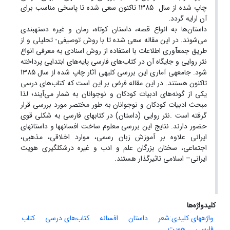
چاپ شده از سال 1385 تاکنون سعی شده تا پاسخی مناسب برای
آن ارایه گردد.
داستان‌ها به انواع قصه، داستان کوتاه، رمان و غیره دسته­بندی
می‌شوند. در این مقاله سعی شده تا با روش توصیفی- تحلیلی و از
طریق جمع­آوری اطلاعات با استفاده از روش اسنادی به معرفی انواع
نثر روایی و جایگاه آن در کتاب‌های فارسی پایه‌های ابتدایی پرداخته
شود. جامعه­ی آماری این بررسی کلیه­ی آثار چاپ شده از سال 1385
تاکنون هستند. در این مقاله فرض بر این است که کتاب‌های درسی
یکی از گونه‌های ادبیات کودکان و نوجوانان به شمار می‌آیند؛ لذا
مبحث ادبیات کودکان و نوجوانان به طور مختصر مورد بررسی قرار
گرفته است .نثر روایی (داستان) در کتاب­های فارسی به شکلی قوی
حضور دارند. نتایج این بررسی معلوم ساخت افسانه­ها و داستان­های
ایرانی علاوه بر آموزش زبان رسمی، موارد اخلاقی، مذهبی،
اجتماعی، سخنان بزرگان علم و ادب و غیره درشکل­گیری هویت
ایرانی– اسلامی تاثیرگذار هستند.
کلیدواژه‌ها
واژه­های کلیدی:شعر
داستان
افسانه
کتاب‌های درسی
کتاب
فارسی
هویت