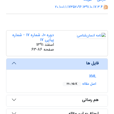
20.1001.1.17352096.1391.10.17.3.4
دوره 10، شماره 17 - شماره
پیاپی 17
اسفند 1391
صفحه
63-86
فایل ها
XML
اصل مقاله
220.75 K
هم رسانی
ارجاع به این مقاله