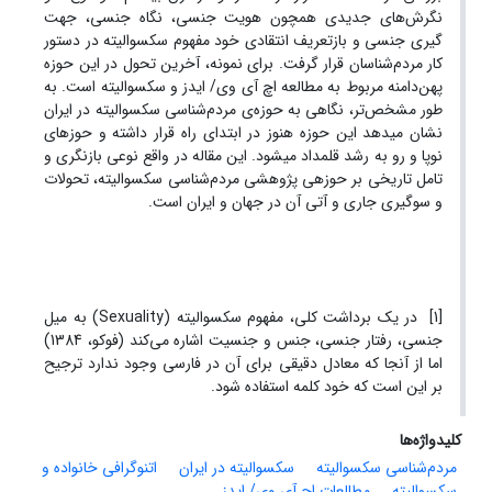
نگرش‌­های جدیدی همچون هویت جنسی، نگاه جنسی، جهت­‌
گیری جنسی و بازتعریف انتقادی خود مفهوم سکسوالیته در دستور
کار مردم‌­شناسان قرار گرفت. برای نمونه، آخرین تحول در این حوزه
پهن‌­دامنه مربوط به مطالعه­ اچ آی وی/ ایدز و سکسوالیته است. به
طور مشخص­‌تر، نگاهی به حوزه‌­ی­ مردم‌­شناسی سکسوالیته در ایران
نشان می­دهد این حوزه هنوز در ابتدای راه قرار داشته و حوزه­ای
نوپا و رو به رشد قلمداد می­شود. این مقاله در واقع نوعی بازنگری و
تامل تاریخی بر حوزه­ی پژوهشی مردم‌شناسی سکسوالیته، تحولات
و سوگیری جاری و آتی آن در جهان و ایران است.
[1] در یک برداشت کلی، مفهوم سکسوالیته (Sexuality) به میل
جنسی، رفتار جنسی، جنس و جنسیت اشاره می‌کند (فوکو، 1384)
اما از آن­جا که معادل دقیقی برای آن در فارسی وجود ندارد ترجیح
بر این است که خود کلمه استفاده شود.
کلیدواژه‌ها
مردم‌شناسی سکسوالیته
سکسوالیته در ایران
اتنوگرافی خانواده و
سکسوالیته
مطالعات اچ آی وی/ ایدز