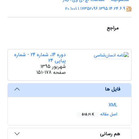
20.1001.1.17352096.1395.14.24.6.9
مراجع
دوره 14، شماره 24 - شماره
پیاپی 24
شهریور 1395
صفحه
151-178
فایل ها
XML
اصل مقاله
515.61 K
هم رسانی