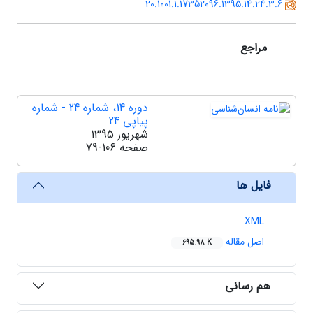
20.1001.1.17352096.1395.14.24.3.6
مراجع
دوره 14، شماره 24 - شماره
پیاپی 24
شهریور 1395
صفحه
79-106
فایل ها
XML
اصل مقاله
695.98 K
هم رسانی