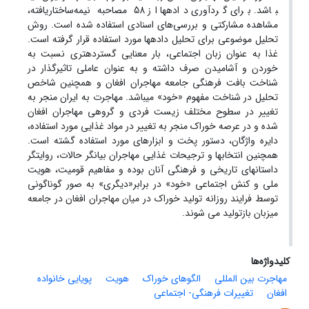
باشد. برای گردآوری داده­ها از 58 مصاحبه نیمه­‌ساختار­یافته،
مشاهده مشارکتی و بررسی­‌های اسنادی استفاده شده است. روش
تحلیل موضوعی برای تحلیل داده­ها مورد استفاده قرار گرفته است.
غذا به عنوان زبان اجتماعی، بار معنایی گسترده­تری نسبت به
خوردن و آشامیدن صرف داشته و به عنوان عاملی تاثیرگذار در
شناخت بافت فرهنگی جامعه مهاجران افغان و همچنین شاخص
تحلیل در شناخت مفهوم «خود» می­باشد. مهاجرت به ایران منجر به
تغییر در سطوح مختلف زیست فردی و گروهی مهاجران افغان
شده و در عرصه خوراک منجر به تغییر در مواد غذایی مورد استفاده،
دایره واژگان، دستور پخت و ابزارهای مورد استفاده گشته است.
همچنین انتخاب­ها و ترجیحات غذایی مهاجران بیانگر حالات، روایتگر
داستان­های تاریخی و فرهنگی آنان بوده و مفاهیم قومیت، هویت
ملی و کنش اجتماعی «خود» در برابر«دیگری» به صور گوناگونی
توسط فرایند روزانه تولید خوراک در میان مهاجران افغان در جامعه
میزبان بازتولید می شوند.
کلیدواژه‌ها
مهاجرت بین­ المللی
الگوهای خوراک
هویت
پویایی خانواده
افغان
تغییرات فرهنگی- اجتماعی