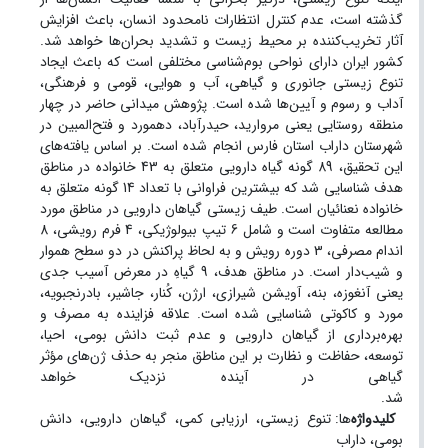
گذشته است، عدم کنترل انتظارات نامحدود انسان، باعث افزایش
آثار تخریب‌کننده بر محیط زیست و تشدید بحران‌ها خواهد شد.
کشور ایران دارای نواحی بوم‌شناسی مختلفی است که باعث ایجاد
تنوع زیستی جانوری و گیاهی، آب و هوایی، قومی و فرهنگی،
آداب و رسوم و آیین‌ها شده است. پژوهش میدانی حاضر در چهار
منطقه روستایی یعنی مروارید، حیدرآباد، دهمورد و فتح‌المبین در
شهرستان داراب استان فارس انجام شده است. بر اساس یافته‌های
این تحقیق، 89 گونه گیاه دارویی متعلق به 43 خانواده در مناطق
هدف شناسایی شد که بیشترین فراوانی با تعداد 14 گونه متعلق به
خانواده نعنائیان است. طیف زیستی گیاهان دارویی در مناطق مورد
مطالعه متفاوت است و شامل 6 تیپ بیولوژیکی، 4 فرم رویشی، 8
اندام مصرفی، 3 دوره رویش و به لحاظ پراکنش در دو سطح هموار
و شیب‌دار است. در مناطق هدف، 9 گیاهِ در معرض آسیب جدی
یعنی آنغوزه، بنه، آویشن شیرازی، ارژن، کُنار، جاشیر، بادرنجبویه،
مورد و کاکوتی شناسایی شده است. علاقه فزاینده به مصرف و
بهره‌برداری از گیاهان دارویی و عدم ثبت دانش بومی، احیا،
توسعه، حفاظت و نظارت بر این مناطق منجر به حذف ژن‌های مؤثر
گیاهی در آینده نزدیک خواهد
شد.
کلیدواژه
‌ها: تنوع زیستی، ارزیابی کمی، گیاهان دارویی، دانش
بومی، داراب