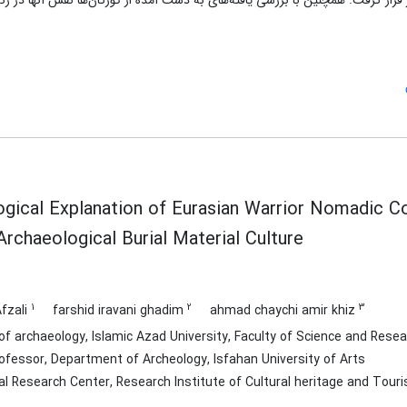
 قرار گرفت. همچنین با بررسی یافته‌های به دست آمده از کورگان‌ها نقش آنها در زن
ogical Explanation of Eurasian Warrior Nomadic C
rchaeological Burial Material Culture
1
2
3
fzali
farshid iravani ghadim
ahmad chaychi amir khiz
f archaeology, Islamic Azad University, Faculty of Science and Resea
fessor, Department of Archeology, Isfahan University of Arts
l Research Center, Research Institute of Cultural heritage and Tour