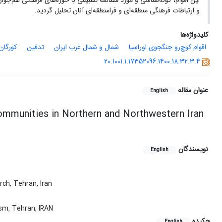
این اقوام، گونه‌شناسی و مورد مطالعه تطبیقی با حوزه‌های فرهنگی هم‌جوار
و ارتباطات فرهنگی منطقه‌ای و فرامنطقه‌ای آنان تحلیل گردید.
کلیدواژه‌ها
اقوام کوچ‌رو جنگجوی اوراسیا
شمال و شمال غرب ایران
تدفین
کورگان
20.1001.1.17352096.1400.18.32.3.4
عنوان مقاله
English
ommunities in Northern and Northwestern Iran
نویسندگان
English
rch, Tehran, Iran
ism, Tehran, IRAN
چکیده
English