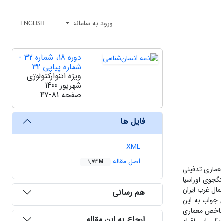
ورود به سامانه
ENGLISH
دوره 18، شماره 32 -
شماره پیاپی 32
ویژه اتنوارکئولوژی
شهریور 1400
صفحه
47-81
فایل ها
XML
اصل مقاله
1.73 M
عماری تدفینی
جوی اوراسیا
ال غرب ایران
هم رسانی
 جواب به این
ا شاخص معماری
ارجاع به این مقاله