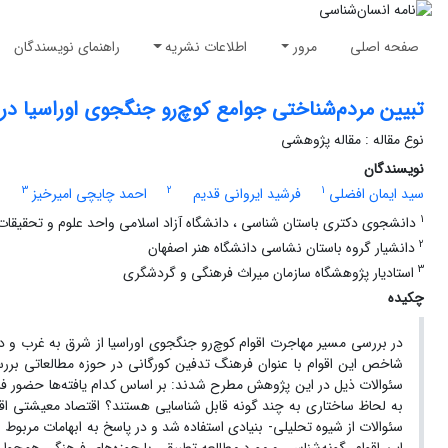
صفحه اصلی
مرور
اطلاعات نشریه
راهنمای نویسندگان
تبیین مردم‌شناختی جوامع کوچ‌رو جنگجوی اوراسیا در
نوع مقاله : مقاله پژوهشی
نویسندگان
3
2
1
سید ایمان افضلی
فرشید ایروانی قدیم
احمد چایچی امیرخیز
1
دانشجوی دکتری باستان شناسی ، دانشگاه آزاد اسلامی واحد علوم و تحقیقات ،
2
دانشیار گروه باستان نشاسی دانشگاه هنر اصفهان
3
استادیار پژوهشگاه سازمان میراث فرهنگی و گردشگری
چکیده
در بررسی مسیر مهاجرت‌ اقوام کوچ‌رو جنگجوی ‌اوراسیا از شرق به غرب و
شاخص این اقوام با عنوان فرهنگ تدفین کورگانی در حوزه مطالعاتی ب
سئوالات ذیل در این پژوهش مطرح شدند: بر اساس کدام یافته‌ها حضور فره
به لحاظ ساختاری به چند گونه قابل شناسایی هستند؟ اقتصاد معیشتی اقوا
سئوالات از شیوه تحلیلی- بنیادی استفاده شد و در پاسخ به ابهامات مربوط