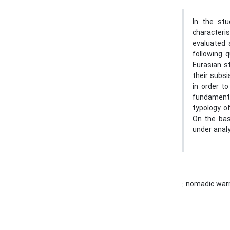
In the stu
characteris
evaluated 
following 
Eurasian s
their subs
in order t
fundamenta
typology o
On the basi
under anal
: nomadic warr