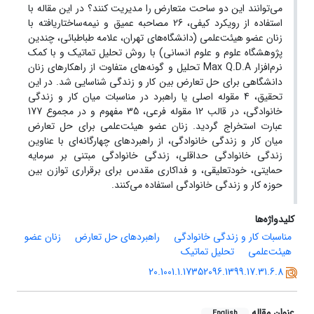
می‌توانند این دو ساحت متعارض را مدیریت کنند؟ در این مقاله با
استفاده از رویکرد کیفی، 26 مصاحبه‌ عمیق و نیمه‌ساختاریافته با
زنان عضو هیئت‌علمی (دانشگاه‌های تهران، علامه طباطبائی، چندین
پژوهشگاه علوم و علوم انسانی) با روش تحلیل تماتیک و با کمک
نرم‌افزار Max Q.D.A تحلیل و گونه‌های متفاوت از راهکارهای زنان
دانشگاهی برای حل تعارض بین کار و زندگی شناسایی شد. در این
تحقیق، 4 مقوله اصلی یا راهبرد در مناسبات میان کار و زندگی
خانوادگی، در قالب 12 مقوله فرعی، 35 مفهوم و در مجموع 177
عبارت استخراج گردید. زنان عضو هیئت‌علمی برای حل تعارض
میان کار و زندگی خانوادگی، از راهبردهای چهارگانه‌ای با عناوین
زندگی خانوادگی حداقلی، زندگی خانوادگی مبتنی بر سرمایه‌
حمایتی، خودتعلیقی، و فداکاری مقدس برای برقراری توازن بین
حوزه کار و زندگی خانوادگی استفاده می‌کنند.
کلیدواژه‌ها
مناسبات کار و زندگی خانوادگی
راهبرد‌های حل تعارض
زنان عضو
هیئت‌علمی
تحلیل تماتیک
20.1001.1.17352096.1399.17.31.6.8
عنوان مقاله
English