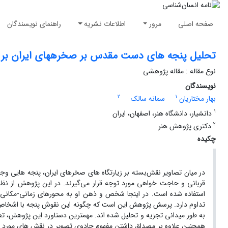
صفحه اصلی
مرور
اطلاعات نشریه
راهنمای نویسندگان
تحلیل پنجه­ های دست مقدس بر صخره­های ایران بر ا
نوع مقاله : مقاله پژوهشی
نویسندگان
2
1
بهار مختاریان
سمانه سالک
1
دانشیار، دانشگاه هنر، اصفهان، ایران
2
دکتری پژوهش هنر
چکیده
در میان تصاویر نقش‌بسته بر زیارتگاه ­های صخره­ای ایران، پنجه­ هایی وجود
قربانی و حاجت­ خواهی مورد توجه قرار می‌گیرند. در این پژوهش از نظری
استفاده شده است. در اینجا شخص و ذهن او به محورهای زمانی-مکانی خ
تداوم دارد. پرسش پژوهش این است که چگونه این نقوش پنجه­ با اشخاص 
به طور میدانی تجزیه و تحلیل شده ­اند. مهم­ترین دستاورد این پژوهش، تطب
همچنین علاوه بر مصداق داشتن مفهوم جادوی تصویر در نقش ­های مورد نظر، 