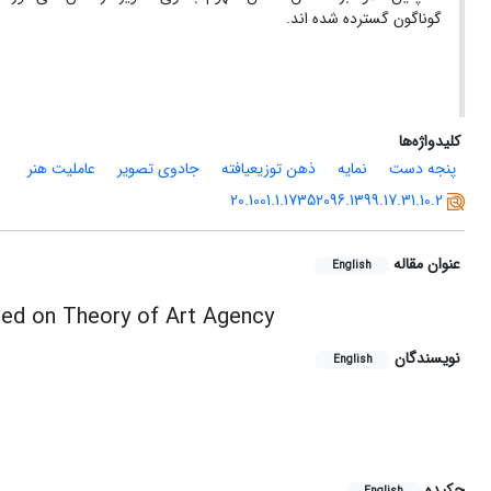
گوناگون گسترده شده ­اند.
کلیدواژه‌ها
پنجه دست
نمایه
ذهن توزیع­یافته
جادوی تصویر
عاملیت هنر
20.1001.1.17352096.1399.17.31.10.2
عنوان مقاله
English
sed on Theory of Art Agency
نویسندگان
English
چکیده