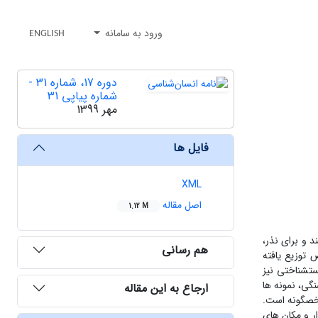
ورود به سامانه
ENGLISH
دوره 17، شماره 31 -
شماره پیاپی 31
مهر 1399
فایل ها
XML
اصل مقاله
1.12 M
د و برای نذر،
هم رسانی
توزیع­ یافته
ت­شناختی نیز
ی، نمونه ­ها
ارجاع به این مقاله
شخص­گونه است.
ر و مکان­ های