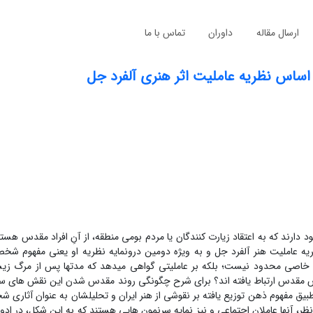
ارسال مقاله
داوران
تماس با ما
ساس نظریه­ عاملیت اثر هنری آلفرد جل
 دارند که به اعتقاد زیارت­ کنندگان یا مردم بومی منطقه، از آنِ افراد مقدس­ هستن
ه عاملیت هنر آلفرد جل و به ویژه دومین درون­مایه­ نظریه­ او یعنی مفهوم شخص 
اصی محدود نیست؛ بلکه بر عاملیتی گواهی می­دهد که مدت­ها پس از مرگ زیس
مقدس ارتباط یافته ­اند؟ برای شرح چگونگی روند مقدس شدن این نقش­ های سنگ
یق مفهوم ذهن توزیع ­یافته بر نقوشی از هنر ایران و تحلیل­شان به عنوان آثاری 
آنها عاملان اجتماعی و نیز نمایه­ سرنمون­ هایی هستند که به این شکل، در ادوا