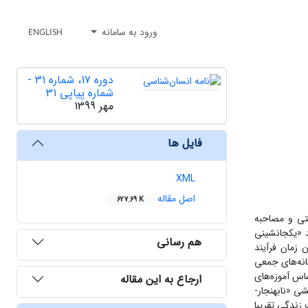
ورود به سامانه
ENGLISH
دوره 17، شماره 31 -
شماره پیاپی 31
مهر 1399
فایل ها
XML
اصل مقاله
627.69 K
تی و مصاحبه
ی ادامه دادند و با فرآیند «یکجانشینی
هم رسانی
 زمان فرآیند
انه‌های جمعی
استند که بر اساس آموزه‌های
ارجاع به این مقاله
ی «نابهنجار-
ان خودکشی زنان کاسته و نرخ خودکشی مردان پیشی گرفت. افرادی که تا قبل از دهه 50 وضعیت زندگی تقریبا