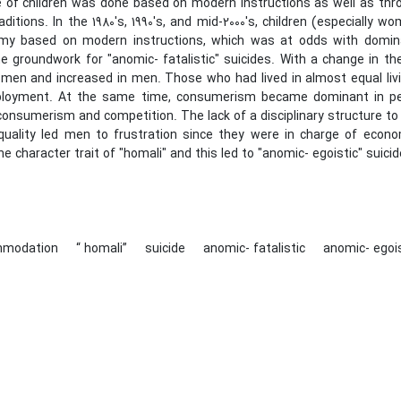
 of children was done based on modern instructions as well as thr
ditions. In the 1980's, 1990's, and mid-2000's, children (especially w
y based on modern instructions, which was at odds with dominant a
e groundwork for "anomic- fatalistic" suicides. With a change in th
en and increased in men. Those who had lived in almost equal living
oyment. At the same time, consumerism became dominant in peop
nsumerism and competition. The lack of a disciplinary structure to co
equality led men to frustration since they were in charge of econo
e character trait of "homali" and this led to "anomic- egoistic" suicid
mmodation
“ homali”
suicide
anomic- fatalistic
anomic- egois