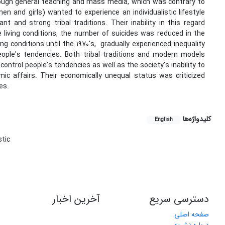
ough general teaching and mass media, which was contrary to
omen and girls) wanted to experience an individualistic lifestyle
nd strong tribal traditions. Their inability in this regard
e living conditions, the number of suicides was reduced in the
 conditions until the 1970's, gradually experienced inequality
le's tendencies. Both tribal traditions and modern models
ntrol people's tendencies as well as the society's inability to
mic affairs. Their economically unequal status was criticized
es.
کلیدواژه‌ها
English
tic
دسترسی سریع
آخرین اخبار
صفحه اصلی