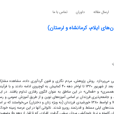
ارسال مقاله
داوران
تماس با ما
های ایلام، کرمانشاه و لرستان)
.
ی می‌پردازد. روش پژوهش، مردم نگاری و فنون گردآوری داده، مشاهده مشارک
هستند. داده‌‌ها نشان می‌دهند: بسیاری از ایلات و طوایف زاگرس میانی بعد از شهریور 1320 تا اواخر دهه 40 کمابیش به کوچرو
مسری» و «هُمالی» در این مناطق به عنوان الگوی رفتاری تداوم یافتند. در این
و جامعه‌پذیری فرزندان بر اساس آموزه‌های نوین و از طریق آموزش عمومی و رس
انجام گرفت که در تضاد با سنت‌های کوچروی بود. در دهه‌های 1360، 1370 و اواسط 1380 خورشیدی فرزندان (به ویژه زنان و دختران) می‌خو
نت‌های ایلی مسلط و قدرتمند روبرو شدند. ناتوانی آنها در این عرصه زمینه خودکش
تقدیرگرایانه» را فراهم ساخت. با تغییر شرایط زندگی از میز