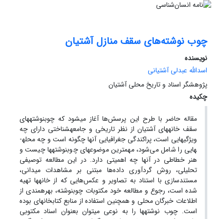
چوب نوشته‌های سقف منازل آشتیان
نویسنده
اسدالله عبدلی آشتیانی
پژوهشگر اسناد و تاریخ محلی آشتیان
چکیده
مقاله حاضر با طرح این پرسش‌ها آغاز می­شود که چوب­نوشته­های
سقف خانه­های آشتیان از نظر تاریخی و جامعه­شناختی دارای چه
ویژگی­هایی است، پراکندگی جغرافیایی آنها چگونه است و چه محله­
هایی را شامل می‌شود، مهم­ترین موضوع­های چوب­نوشته­ها چیست و
هنر خطاطی در آنها چه اهمیتی دارد. در این مطالعه توصیفی
تحلیلی، روش گردآوری داده‌ها مبتنی ­بر مشاهدات میدانی،
مستند­سازی با استناد به تصاویر و عکس‌هایی که از خانه­ها تهیه
شده است، رجوع و مطالعه خود مکتوبات چوب­نوشته­، بهره­مندی از
اطلاعات خبرگان محلی و همچنین استفاده از منابع کتابخانه­ای بوده
است. چوب ­نوشته­ها را به نوعی می­توان بعنوان اسناد مکتوبی