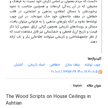
دانست که مردم معمولی بر اساس نگرش­ خود نسبت به فرهنگ و
محیطی که در آن زندگی کرده­اند و همچنین متناسب با نحوه
برخوردشان با مسائل اعتقادی، مذهبی و اجتماعی، در قالب
خطاطی در سقف خانه‌های خود حک نموده‌اند. در این چوب
نوشته‌ها علاوه ­بر آنکه باورهای مذهبی را به فراوانی می­توان یافت،
مسائل و رویدادهای تاریخی همچون گرانی ارزاق عمومی (با ذکر
قیمت و تاریخ آن)، قحطی و خشکسالی نیز قابل مشاهده است که
از نظر جامعه­شناختی و تاریخی می­توانند اطلاعاتی بکر و ناب ارائه
دهند.
کلیدواژه‌ها
چوب ­نوشته
سقف منازل
خطاطی
اسناد تاریخی
آشتیان
20.1001.1.17352096.1400.17.30.11.5
عنوان مقاله
English
The Wood Scripts on House Ceilings in
Ashtian