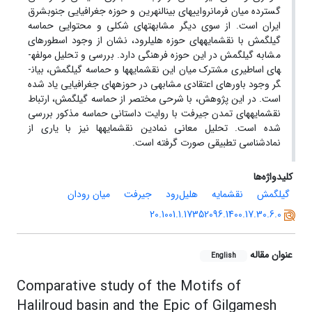
گسترده میان فرمانروایی­های بین­النهرین و حوزه جغرافیایی جنوب­شرق
ایران است. از سوی دیگر مشابهت­های شکلی و محتوایی حماسه
گیلگمش با نقشمایه­های حوزه هلیل­رود، نشان از وجود اسطوره­ای
مشابه گیلگمش در این حوزه فرهنگی دارد. بررسی و تحلیل مولفه­
های اساطیری مشترک میان این نقشمایه­ها و حماسه گیلگمش، بیان­
گر وجود باورهای اعتقادی مشابهی در حوزه­های جغرافیایی یاد شده
است. در این پژوهش، با شرحی مختصر از حماسه گیلگمش، ارتباط
نقشمایه­های تمدن جیرفت با روایت داستانی حماسه مذکور بررسی
شده است. تحلیل معانی نمادین نقشمایه­ها نیز با یاری از
نمادشناسی تطبیقی صورت گرفته است.
کلیدواژه‌ها
گیلگمش
نقشمایه
هلیل‌رود
جیرفت
میان رودان
20.1001.1.17352096.1400.17.30.6.0
عنوان مقاله
English
Comparative study of the Motifs of
Halilroud basin and the Epic of Gilgamesh