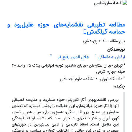
مطالعه تطبیقی نقشمایه‌های حوزه هلیل‌رود و
حماسه گیلگمش
نوع مقاله : مقاله پژوهشی
نویسندگان
2
1
ارغوان عبدالملکی
جلال الدین رفیع فر
1
تهران خیاان ستارخان خیابان شادمهر کوچه ابوترابی پلاک ۲۵ واحد ۲۰
طبقه چهارم شرقی
2
دانشگاه تهران، دانشکده علوم اجتماعی
چکیده
بررسی نقشمایه­های آثار کلوریتی حوزه هلیل­رود و مقایسه تطبیقی
آن­ها با آثار هنری میان­رودان، این حقیقت را روشن می­سازد که تصاویر
منقوش بر سطح این آثار سنگی، همچون پلی میان هنر و تمدن
کهن ایران و هنر تمدن­های همجوار است که نشانه ارتباط فرهنگی
این مناطق است. اسناد تاریخی و ادبی بین­النهرین در دوره­های
سومری و اکدی نیز، حاکی از ارتباطات تجاری، سیاسی و فرهنگی