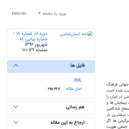
ورود به سامانه
ENGLISH
دوره 11، شماره 18 -
شماره پیاپی 18
شهریور 1392
صفحه
101-129
فایل ها
XML
 جهانی فرهنگ
اصل مقاله
356.34 K
سبب شده است
ی در ایران را
 پیمایش ها و
هم رسانی
رمیآید که سطح شادکامی
ی مختلف بیشترین بار
گرمی ها. اگر
ارجاع به این مقاله
ای جمعی هویت