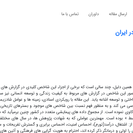
ارسال مقاله
داوران
تماس با ما
 ایران
 همین دلیل، چند سالی است که برخی از اجزاء این شاخص کلیدی در گزارش های
حضور این شاخص در گزارش های مربوط به کیفیت زندگی و توسعه انسانی نیز 
ی و توسعه اشاعه یابد. این مقاله با رویکردی اسنادی، زمینه ها و عوامل شادزیست
ر بررسی می کند و به منظور فهم نسبت بین شاخص های موجود و بسترهای تاریخی،
ل های موجود در مورد نشاط اجتماعی در ایران را تا پایان دهه 1380 واکاوی نموده است. از مجموع داده های پیمایشی متعدد در کشور چنین ب
از زندگی در سال های مختلف در دهه های 1370 و 1380«متوسط » بوده است. مهمترین عواملی که به شهادت پژوهش ها، در سال ها
 از: اشتغال، درآمد(تورم)، احساس امنیت، احساس برابری و گسترش تفریحات و سر
را اولی و درمانگر ذکر کرده اند، احترام به هویت گرایی های فرهنگی و آئین ه