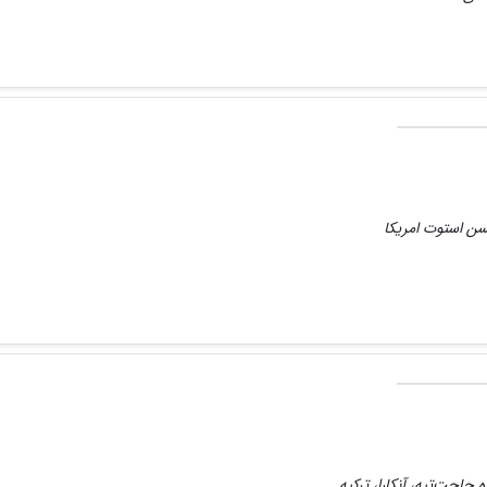
سن استوت امریکا
 حاجت‌تپه، آنکارا، ترکیه.