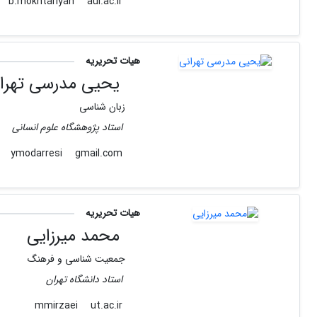
aui.ac.ir
b.mokhtariyan
هیات تحریریه
یحیی مدرسی تهرا
زبان شناسی
استاد پژوهشگاه علوم انسانی
gmail.com
ymodarresi
هیات تحریریه
محمد میرزایی
جمعیت شناسی و فرهنگ
استاد دانشگاه تهران
ut.ac.ir
mmirzaei