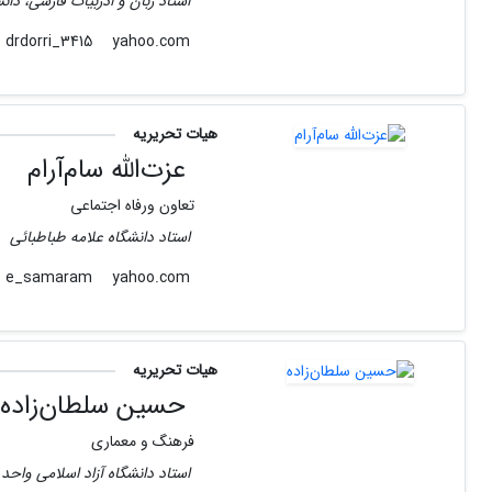
استاد زبان و ادربیات فارسی، دان
yahoo.com
drdorri_3415
هیات تحریریه
عزت‌الله سام‌‌آرام‌
تعاون ورفاه اجتماعی
استاد دانشگاه علامه طباطبائی
yahoo.com
e_samaram
هیات تحریریه
حسین سلطان‌زاده
فرهنگ و معماری
استاد دانشگاه آزاد اسلامی واحد 