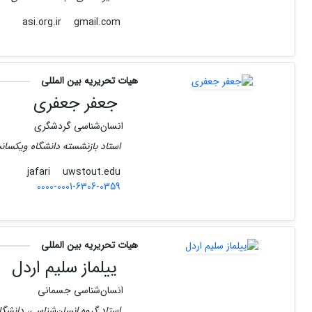
gmail.com
asi.org.ir
هیات تحریریه بین المللی
جعفر جعفری
انسان‌شناسی گردشگری
استاد بازنشسته دانشگاه ویکسان
uwstout.edu
jafari
0000-0001-6306-0359
هیات تحریریه بین المللی
ییلماز سلیم اردل
انسان‌شناسی جسمانی
استاد گروه انسان‌شناسی، دانشگاه