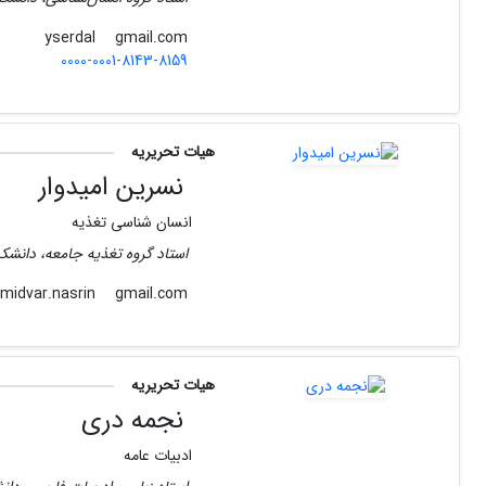
gmail.com
yserdal
0000-0001-8143-8159
هیات تحریریه
نسرین امیدوار
انسان شناسی تغذیه
استاد گروه تغذیه جامعه، دانشک
gmail.com
omidvar.nasrin
هیات تحریریه
نجمه دری
ادبیات عامه