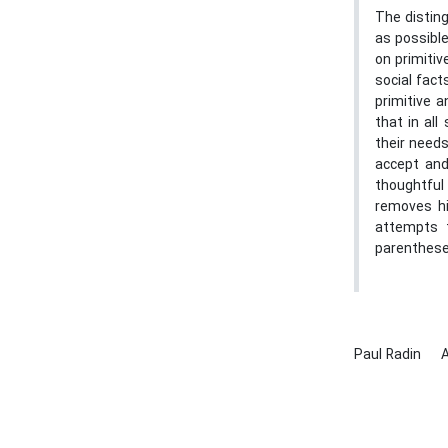
The disting
as possible
on primitiv
social fac
primitive a
that in all
their needs
accept and 
thoughtful 
removes hi
attempts t
parenthese
Paul Radin