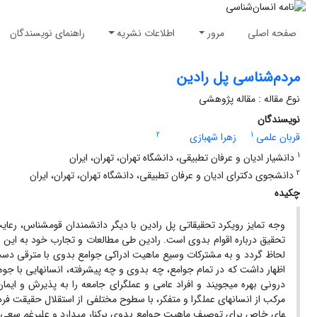
صفحه اصلی
مرور
اطلاعات نشریه
راهنمای نویسندگان
مردم‌شناسی پل رادین
نوع مقاله : مقاله پژوهشی
نویسندگان
2
1
قربان علمی
زهرا شهبازی
1
دانشیار ادیان و عرفان تطبیقی، دانشگاه تهران، تهران، ایران
2
دانشجوی دکترای ادیان و عرفان تطبیقی، دانشگاه تهران، تهران، ایران
چکیده
وجه تمایز رویکرد تحقیقاتی پل رادین با دیگر دانشمندان قوم­شناس، رعا
تحقیق درباره اقوام بدوی است. رادین طی مطالعات و تجارب خود به این نظر
لحاظ گردد و به مشترکات وسیع ماهیت ادراکی جوامع بدوی با مترقی دست پ
اظهار ­داشت که در تمام جوامع، چه بدوی و چه پیشرفته، انسان­هایی با جوه
درونی بهره می­جویند و افراد عامی و عملگرای جامعه را به پذیرش و ایمان
های خاص برای توصیف ماهیت جوامع بدوی برکنار می­دارد و علیرغم سعی بل