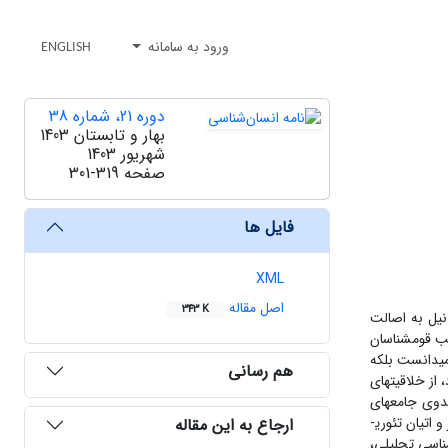
ورود به سامانه
ENGLISH
دوره 21، شماره 38
بهار و تابستان 1403
شهریور 1403
صفحه
301-319
فایل ها
XML
اصل مقاله
343 K
نیل به اصالت
نب قوم­شناسان
ی­دانست بلکه
هم رسانی
از خلاقیت­های
بدوی جامعه­ای
مرکب از انسان­های عملگرا و متفکر، با سطوح مختلفی از استقلال حقیقت فردی تا انجذاب به واقعیات اجتماعی معرفی می­شوند. از این رو رادین، خود را از ابراز و اتیان تئوری­
ارجاع به این مقاله
ناسی تحلیلی،