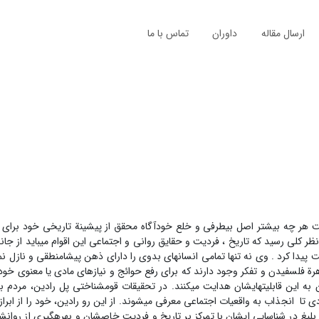
ارسال مقاله
داوران
تماس با ما
یت هر چه بیشتر اصل بی­طرفی و خلع خودآگاه محقق از پیشینة تاریخی خود برای 
 کلی رسید که تاریخ ، فردیت و حقایق روانی و اجتماعی این اقوام می­باید از جا
یدا کرد . وی نه تنها تمامی انسان­های بدوی را دارای ذهن پیشامنطقی و نازل نم
رة فلسفیدن و تفکر وجود دارند که برای رفع حوائج و نیازهای مادی یا معنوی خود، 
 به این قابلیت­هایشان هدایت می­کنند. در تحقیقات قوم­شناختی پل رادین، مردم 
یغ در شناسایی ایشان با تمرکز بر تاریخ و فردیت خاصشان و بهره­گیری از روانش