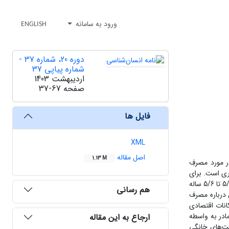
ورود به سامانه
ENGLISH
دوره 20، شماره 37 -
شماره پیاپی 37
اردیبهشت 1403
صفحه
37-67
فایل ها
XML
اصل مقاله
1.13 M
 مورد مصرفِ
ال، والدین تصمیم‌گیرنده هستند، شناخت چگونگی نقشآفرینی والدین ضروری است. روش مورد استفاده در این پژوهش مردمنگاری است. برای
گردآوری اطلاعات از تکنیک مصاحبه مردم‌نگارانه و مشاهده استفاده شده است. مشارکت‌کنندگان شامل 30 والد (20 مادر و 10 پدر) 33 تا 48 ساله و فرزندان 5/3 تا 5/6 ساله
هم رسانی
 درباره مصرف
کانات اقتصادی
ادر به واسطه
ارجاع به این مقاله
ت. فعالیت‌های خانگی