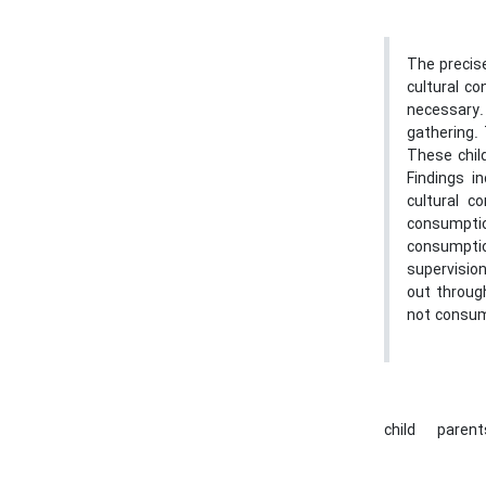
The precise
cultural co
necessary.
gathering.
These chil
Findings i
cultural c
consumptio
consumptio
supervisio
out throug
not consume
child
paren